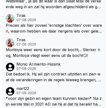
WatisWaar , ja als dit waar is dan slaat Max de verke
erde weg in en zal hij woorden afgeschilderd als gel
dwolf . Hij zal daardoor van de RB president Wellicht
Tiras
voor een keuze worden gesteld .
07-08-2026
Precies als hier zoveel 'ernstige klachten' over ware
n, waarom hebben we daar nergens iets over gelez
en... voor mij is dit nieuw!
Tiras
07-08-2026
Montoya weer eens kort door de bocht,.. Sterker n
og, Montoya vliegt weer eens uit de bocht🙄!
Monic Armiento-Hissink
07-08-2026
Dat bedoel ik. Hij wil zijn contract uitzitten en zien w
at de veranderingen in de regels teweeg brengen, al
s dat niks wordt valt de keuze makkelijker om voor z
mart22
ijn eigen team te kiezen en zijn gezin. hij kan dan zelf
07-08-2026
bepalen aan welke races hij mee wil doen en is ook
*voor zijn gezin en eigen team kunnen kiezen* Na z
vaker thuis. Hij zit dan ook niet meer vast aan een c
ijn eerste titel in 2021 AD zei hij al dat hij bereikt had