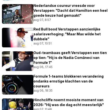
Nederlandse coureur vreesde voor
Verstappen: "Dacht dat Hamilton een heel
goede keuze had gemaakt"
aug 07, 8:57
Red Bull bood Verstappen aanzienlijke
salarisverhoging: "Maar Max wilde het
dubbele"
aug 07, 10:51
Oud-teambaas geeft Verstappen een tien
op tien: "Hij is de Nadia Comăneci van
Formule 1"
aug 06, 17:45
Formule 1-teams blokkeren verandering
ondanks ernstige klachten van de
coureurs
aug 06, 18:35
Hinchcliffe noemt mooiste moment van
2026: "Hij was die dag echt meesterlijk"
aug 07, 11:48