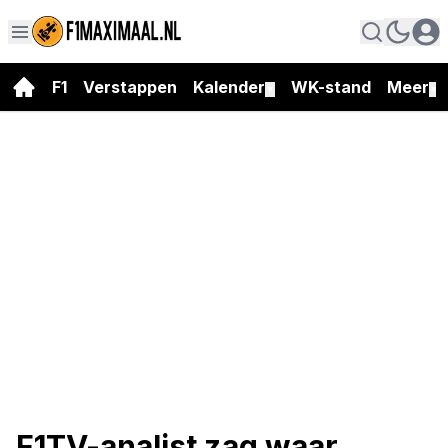
F1
Verstappen
Kalender
WK-stand
Meer
▼
▼
F1TV-analist zag waar