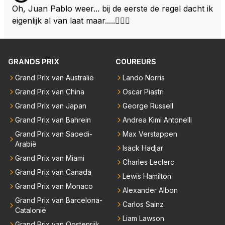
en ook af wilt wachten hoe de regel veranderingen
g in de header dat montoya het weet scheelde weer
Oh, Juan Pablo weer... bij de eerste de regel dacht ik
n van een groene lolly in zijn mond, heerlijk slapen ..
de komende twee jaar gaan zijn. Als het nog steeds
lees werk
eigenlijk al van laat maar.....🤦🏻‍♂️
niks is en aanmodderen word dan zou hij zomaar vo
or zijn gezin en eigen team kunnen kiezen.
GRANDS PRIX
COUREURS
Grand Prix van Australië
Lando Norris
Grand Prix van China
Oscar Piastri
Grand Prix van Japan
George Russell
Grand Prix van Bahrein
Andrea Kimi Antonelli
Grand Prix van Saoedi-
Max Verstappen
Arabië
Isack Hadjar
Grand Prix van Miami
Charles Leclerc
Grand Prix van Canada
Lewis Hamilton
Grand Prix van Monaco
Alexander Albon
Grand Prix van Barcelona-
Carlos Sainz
Catalonië
Liam Lawson
Grand Prix van Oostenrijk