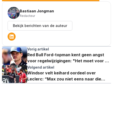
Bastiaan Jongman
Redacteur
Bekijk berichten van de auteur
Vorig artikel
Red Bull Ford-topman kent geen angst
voor regelwijzigingen: "Het moet voor de
sport"
Volgend artikel
Windsor velt keihard oordeel over
Leclerc: “Max zou niet eens naar die
data kijken”