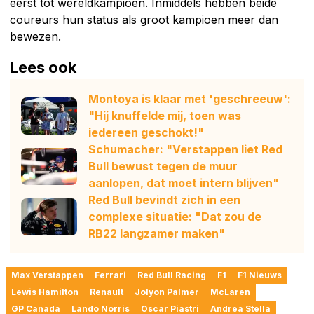
eerst tot wereldkampioen. Inmiddels hebben beide
coureurs hun status als groot kampioen meer dan
bewezen.
Lees ook
Montoya is klaar met 'geschreeuw':
"Hij knuffelde mij, toen was
iedereen geschokt!"
Schumacher: "Verstappen liet Red
Bull bewust tegen de muur
aanlopen, dat moet intern blijven"
Red Bull bevindt zich in een
complexe situatie: "Dat zou de
RB22 langzamer maken"
Max Verstappen
Ferrari
Red Bull Racing
F1
F1 Nieuws
Lewis Hamilton
Renault
Jolyon Palmer
McLaren
GP Canada
Lando Norris
Oscar Piastri
Andrea Stella