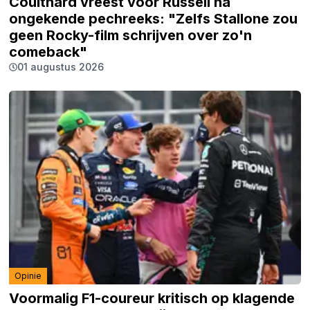
Coulthard vreest voor Russell na
ongekende pechreeks: "Zelfs Stallone zou
geen Rocky-film schrijven over zo'n
comeback"
01 augustus 2026
Opinie
Voormalig F1-coureur kritisch op klagende