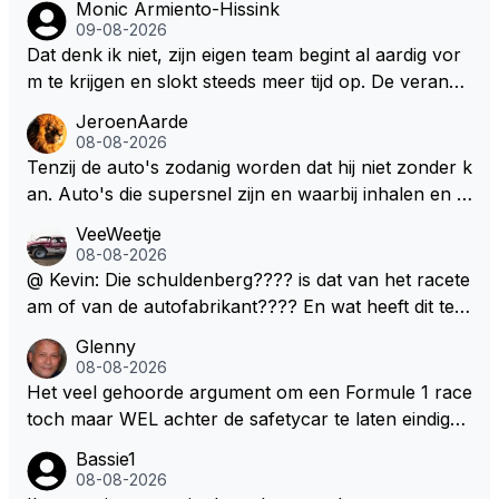
Monic Armiento-Hissink
09-08-2026
Dat denk ik niet, zijn eigen team begint al aardig vor
m te krijgen en slokt steeds meer tijd op. De verande
ringen die de komende twee jaar door gevoerd word
JeroenAarde
en zullen ben ik bang niet het gewenste effect hebb
08-08-2026
en. Mocht het wel zo zijn dan zal het 3 jaar zijn, hoo
Tenzij de auto's zodanig worden dat hij niet zonder k
guit 5 jaar maar echt niet langer. Vergeet niet, hij hee
an. Auto's die supersnel zijn en waarbij inhalen en v
ft nu een aantal races in GT3 gereden en dat heeft h
erdedigen uitdagingen zijn! Max houdt van snelheid,
VeeWeetje
em meer plezier gebracht dan de F1 op dit moment.
ronkende motoren en op de grenzen rijden van de
08-08-2026
mogelijkheden. Het ouderwetse racen waarbij de ma
@ Kevin: Die schuldenberg???? is dat van het racete
nnen en jongens verdeeld worden. Als deze auto's g
am of van de autofabrikant???? En wat heeft dit te
ebouwd worden zie ik Max het nog wel langer volho
maken met de prestaties van Newey???? En is Herb
Glenny
uden dan dat hij op dit moment beweerd. Dan kan hij
ert nu de spindoctor van newey geworden?? Eerlijk
08-08-2026
zijn talenten en uitzonderlijke klasse laten zien en he
gezegd snap ik de de kop én het artikel niet echt.
Het veel gehoorde argument om een Formule 1 race
eft daar enorm veel lol aan.
toch maar WEL achter de safetycar te laten eindigen
en aldus niet te kiezen voor een stukje verlenging, is
Bassie1
dat men vreest voor een brandstof tekort. Kennelijk
08-08-2026
rijden de teams met tot op de liter afgemeten peut...