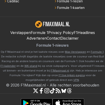
Cadillac
Formule 1-reizen
Formule 1-kaarten
Verstappen
Formule 1
Privacy Policy
F1Headlines
Adverteren
Contact
Disclaimer
Formule 1-nieuws
Op F1Maximaal.nl vind je het laatste nieuws over
Max Verstappen
en
Formule 1
.
De redactie schrijft dagelijks de laatste nieuwtjes over de coureur van Red Bull
Racing en de andere teams en coureurs van de Formule 1. Ook houden we de
F1-kalender
en de
WK-stand
bij op onze subpagina's. Voor uitgebreid F1 nieuws
uit binnen- en buitenland moet je bij
F1Maximaal.nl
zijn. Heb je interesse om
Formule 1 te kijken? Kijk dan op onze
F1 live kijken-pagina
voor de
mogelijkheden of gebruik direct een
VPN
.
©
2026
F1Maximaal.nl
-
Alle rechten voorbehouden