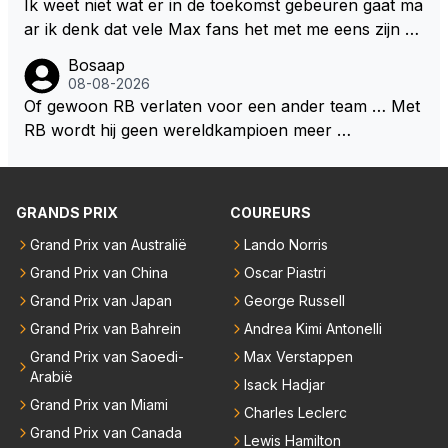
Ik weet niet wat er in de toekomst gebeuren gaat ma
ar ik denk dat vele Max fans het met me eens zijn da
t als Max in de toekomst de F1 verlaat het super zou
Bosaap
zijn als Alonso samen met Max ergens in een vieren
08-08-2026
twings uur race samen in een team zouden zitten. D
Of gewoon RB verlaten voor een ander team … Met
eze 2 coureurs zouden een fantastisch affiche zijn v
RB wordt hij geen wereldkampioen meer …
oor elke langeafstands race.
GRANDS PRIX
COUREURS
Grand Prix van Australië
Lando Norris
Grand Prix van China
Oscar Piastri
Grand Prix van Japan
George Russell
Grand Prix van Bahrein
Andrea Kimi Antonelli
Grand Prix van Saoedi-
Max Verstappen
Arabië
Isack Hadjar
Grand Prix van Miami
Charles Leclerc
Grand Prix van Canada
Lewis Hamilton