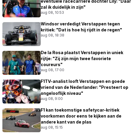
eventuele racecarrière dochter Lily: "Daar
zal ik duidelijk in zijn"
aug 08, 10:53
Windsor verdedigt Verstappen tegen
kritiek: "Dat is hoe hij rijdt in de regen"
aug 08, 18:38
De la Rosa plaatst Verstappen in uniek
rijtje: "Zij zijn mijn twee favoriete
coureurs"
aug 08, 17:00
F1TV-analist looft Verstappen en goede
vriend van de Nederlander: "Presteert op
ongelooflijk niveau"
aug 08, 9:00
F1 kan toekomstige safetycar-kritiek
voorkomen door eens te kijken aan de
andere kant van de plas
aug 08, 15:15