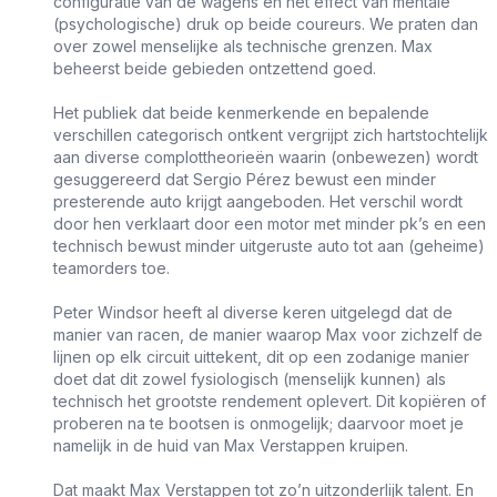
configuratie van de wagens en het effect van mentale
(psychologische) druk op beide coureurs. We praten dan
over zowel menselijke als technische grenzen. Max
beheerst beide gebieden ontzettend goed.
Het publiek dat beide kenmerkende en bepalende
verschillen categorisch ontkent vergrijpt zich hartstochtelijk
aan diverse complottheorieën waarin (onbewezen) wordt
gesuggereerd dat Sergio Pérez bewust een minder
presterende auto krijgt aangeboden. Het verschil wordt
door hen verklaart door een motor met minder pk’s en een
technisch bewust minder uitgeruste auto tot aan (geheime)
teamorders toe.
Peter Windsor heeft al diverse keren uitgelegd dat de
manier van racen, de manier waarop Max voor zichzelf de
lijnen op elk circuit uittekent, dit op een zodanige manier
doet dat dit zowel fysiologisch (menselijk kunnen) als
technisch het grootste rendement oplevert. Dit kopiëren of
proberen na te bootsen is onmogelijk; daarvoor moet je
namelijk in de huid van Max Verstappen kruipen.
Dat maakt Max Verstappen tot zo’n uitzonderlijk talent. En