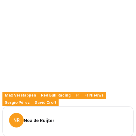
Max Verstappen
Red Bull Racing
F1
F1 Nieuws
Sergio Pérez
David Croft
NR
Noa de Ruijter