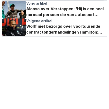
Vorig artikel
Alonso over Verstappen: 'Hij is een heel
normaal persoon die van autosport
houdt'
Volgend artikel
Wolff niet bezorgd over voortdurende
contractonderhandelingen Hamilton:
'Het gaat gewoon om triviale dingen'