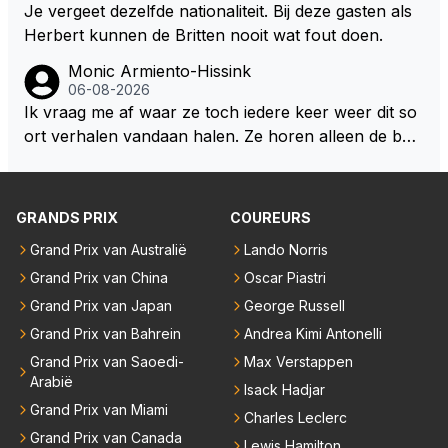
eam. Op 28-jarige leeftijd is hij al eigenaar van een su
Je vergeet dezelfde nationaliteit. Bij deze gasten als
ccesvol raceteam. Hij is niet alleen speciaal in de aut
Herbert kunnen de Britten nooit wat fout doen.
o maar ook daarbuiten.
Monic Armiento-Hissink
06-08-2026
Ik vraag me af waar ze toch iedere keer weer dit so
ort verhalen vandaan halen. Ze horen alleen de boa
rdradio's en interviews van Max, die uitgezonden en
gedaan worden als ie nog vol adrenaline zit, maar ni
emand weet wat er zich afspeelt achter gesloten de
GRANDS PRIX
COUREURS
uren. Bovendien werken er 2000 man bij RB en niet
Grand Prix van Australië
Lando Norris
iedereen is vertrokken. Dat er nu een paar jaar acht
Grand Prix van China
Oscar Piastri
er elkaar mensen een andere uitdagingen zoeken of
niet meer in de F1 willen werken is niet zo gek als de
Grand Prix van Japan
George Russell
meesten van hen al sinds dat RB hun intrede deed a
Grand Prix van Bahrein
Andrea Kimi Antonelli
anwezig waren. De mensen die nu een aantal van di
Grand Prix van Saoedi-
Max Verstappen
e lege plaatsen op gaan vullen hebben ook al jaren
Arabië
Isack Hadjar
binnen RB gewerkt en zijn voor Max geen vreemde
Grand Prix van Miami
Charles Leclerc
n meer. Ook andere teams verliezen mensen. Er wo
Grand Prix van Canada
Lewis Hamilton
rdt teveel drama van gemaakt.