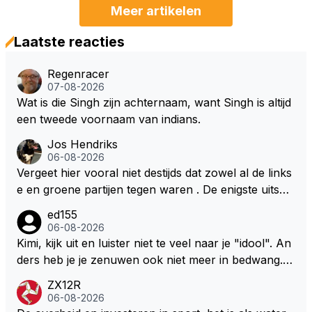
Meer artikelen
Laatste reacties
Regenracer
07-08-2026
Wat is die Singh zijn achternaam, want Singh is altijd
een tweede voornaam van indians.
Jos Hendriks
06-08-2026
Vergeet hier vooral niet destijds dat zowel al de links
e en groene partijen tegen waren . De enigste uitspr
aak van een groenlinkse daarnaast bouw er een dak
ed155
over dan kunnen ze hun eigen uitlaat gassen inade
06-08-2026
men maar niet wetende was dat de F1 motor schone
Kimi, kijk uit en luister niet te veel naar je "idool". An
r is dan een normale auto. Dus denk echt niet dat de
ders heb je je zenuwen ook niet meer in bedwang. Zi
ze groene/wollen regering hier de F1 talenten of kar
e Bezechi, Di Antonio.. misschien anders tegen Max/
ZX12R
ters zullen steunen laat staan om een euro in het cir
Marquez/Jos ? Veel gezelliger
06-08-2026
cuit Zandvoort te steken