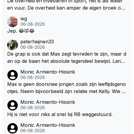
De overheid en investeren in sport, het is als water
en vuur. De overheid kan amper de eigen broek oph
ouden. De Staat steelt liever, liefst van eigen burger
wg
s. Je kunt de Staat het best vergelijken met de sherif
06-08-2026
f van Nottinghem (Robin Hood) welk achter de bom
Jep. 😂🤣😂
en verscholen de argeloze burger opwacht om he
peterheijnen33
m/haar van zijn laatste zuurverdiende stuiver te ber
06-08-2026
oven. De Staat heeft nooit ooit maar een stuiver in Z
De grap is ook dat Max zegt tevreden te zijn, maar d
andvoort willen investeren en dat zal ook nooit gebe
an op de baan het absolute tegendeel bewijst. Lando
uren. Afdragen van BTW gelden en vergunningen bi
zegt daarentegen juist meer te willen, maar laat het
Monic Armiento-Hissink
j dergelijke sportievefestiviteiten MOET je dan weer
dan eigenlijk niet echt zien. ;)
06-08-2026
wel afstaan, de parasiet.
Max is geen doorsnee jongen zoals zijn leeftijdsgeno
otjes. Neem bijvoorbeeld zijn relatie met Kelly. Wie g
aat er een relatie aan met een vrouw die toch wat ja
Monic Armiento-Hissink
artjes ouder is en al een kleine heeft van een voorm
06-08-2026
alig RB-lid op de leeftijd van 23 jaar? Hij doet dingen
Hij is niet voor niks al snel bij RB weggestuurd.
die leeftijdsgenootjes niet doen en blijft toch heel gew
Monic Armiento-Hissink
oon. Ieder jaar is er in Hongarije een uitje voor zijn t
06-08-2026