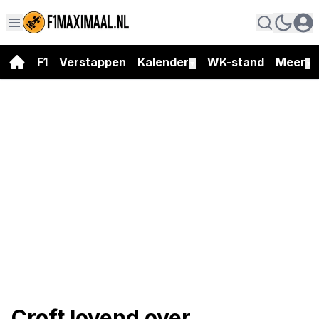
F1
Verstappen
Kalender
WK-stand
Meer
▼
▼
Croft lovend over