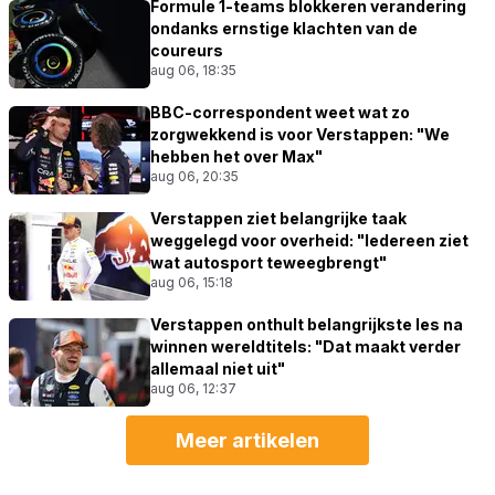
Formule 1-teams blokkeren verandering
ondanks ernstige klachten van de
coureurs
aug 06, 18:35
BBC-correspondent weet wat zo
zorgwekkend is voor Verstappen: "We
hebben het over Max"
aug 06, 20:35
Verstappen ziet belangrijke taak
weggelegd voor overheid: "Iedereen ziet
wat autosport teweegbrengt"
aug 06, 15:18
Verstappen onthult belangrijkste les na
winnen wereldtitels: "Dat maakt verder
allemaal niet uit"
aug 06, 12:37
Meer artikelen