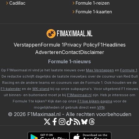
Cadillac
Formule 1-reizen
Formule 1-kaarten
Verstappen
Formule 1
Privacy Policy
F1Headlines
Adverteren
Contact
Disclaimer
Formule 1-nieuws
Op F1Maximaal.nl vind je het laatste nieuws over
Max Verstappen
en
Formule 1
.
De redactie schrijft dagelijks de laatste nieuwtjes over de coureur van Red Bull
Racing en de andere teams en coureurs van de Formule 1. Ook houden we de
F1-kalender
en de
WK-stand
bij op onze subpagina's. Voor uitgebreid F1 nieuws
uit binnen- en buitenland moet je bij
F1Maximaal.nl
zijn. Heb je interesse om
Formule 1 te kijken? Kijk dan op onze
F1 live kijken-pagina
voor de
mogelijkheden of gebruik direct een
VPN
.
©
2026
F1Maximaal.nl
-
Alle rechten voorbehouden