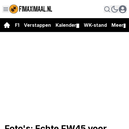
F1
Verstappen
Kalender
WK-stand
Meer
▼
▼
Foto's: Echte FW45 voor