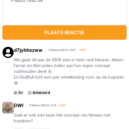
PLAATS REACTIE
d7jyhhszww
13 februari 2023 om 20:07
+
1467
We gaan dit jaar de RB18 zien in heel veel kleuren. Alleen
Ferrari en Mercedes zullen aan hun eigen concept
vasthouden denk ik.
En RedBull licht een jaar ontwikkeling voor op de kopieën
😄
0
+
Antwoord
DWI
13 februari 2023 om 12:32
+
606
Gaat er ook een team het concept van Newey niet
kopiëren?