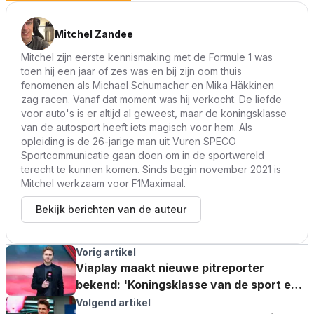
Mitchel Zandee
Mitchel zijn eerste kennismaking met de Formule 1 was
toen hij een jaar of zes was en bij zijn oom thuis
fenomenen als Michael Schumacher en Mika Häkkinen
zag racen. Vanaf dat moment was hij verkocht. De liefde
voor auto's is er altijd al geweest, maar de koningsklasse
van de autosport heeft iets magisch voor hem. Als
opleiding is de 26-jarige man uit Vuren SPECO
Sportcommunicatie gaan doen om in de sportwereld
terecht te kunnen komen. Sinds begin november 2021 is
Mitchel werkzaam voor F1Maximaal.
Bekijk berichten van de auteur
Vorig artikel
Viaplay maakt nieuwe pitreporter
bekend: 'Koningsklasse van de sport een
fascinerende wereld'
Volgend artikel