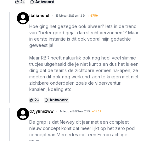
2
+
Antwoord
italianolol
13 februari 2023 om 12:54
+
6750
Hoe ging het gezegde ook alweer? Iets in de trend
van "beter goed gejat dan slecht verzonnen"? Maar
in eerste instantie is dit ook vooral mijn gedachte
geweest ja!
Maar RBR heeft natuurlijk ook nog heel veel slimme
trucjes uitgehaald die je niet kunt zien dus het is een
ding dat de teams de zichtbare vormen na-apen, ze
moeten dit ook nog werkend zien te krijgen met niet
zichtbare onderdelen zoals de vloer/venturi
kanalen, koeling etc.
2
+
Antwoord
d7jyhhszww
14 februari 2023 om 00:49
+
1467
De grap is dat Newey dit jaar met een compleet
nieuw concept komt dat meer lijkt op het zero pod
concept van Mercedes met een Ferrari achtige
neus.