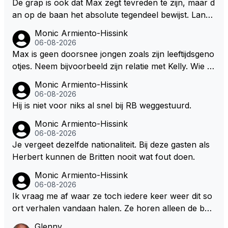
De grap is ook dat Max zegt tevreden te zijn, maar d
andvoort willen investeren en dat zal ook nooit gebe
an op de baan het absolute tegendeel bewijst. Lando
uren. Afdragen van BTW gelden en vergunningen bi
zegt daarentegen juist meer te willen, maar laat het
Monic Armiento-Hissink
j dergelijke sportievefestiviteiten MOET je dan weer
dan eigenlijk niet echt zien. ;)
06-08-2026
wel afstaan, de parasiet.
Max is geen doorsnee jongen zoals zijn leeftijdsgeno
otjes. Neem bijvoorbeeld zijn relatie met Kelly. Wie g
aat er een relatie aan met een vrouw die toch wat ja
Monic Armiento-Hissink
artjes ouder is en al een kleine heeft van een voorm
06-08-2026
alig RB-lid op de leeftijd van 23 jaar? Hij doet dingen
Hij is niet voor niks al snel bij RB weggestuurd.
die leeftijdsgenootjes niet doen en blijft toch heel gew
Monic Armiento-Hissink
oon. Ieder jaar is er in Hongarije een uitje voor zijn t
06-08-2026
eam. Op 28-jarige leeftijd is hij al eigenaar van een su
Je vergeet dezelfde nationaliteit. Bij deze gasten als
ccesvol raceteam. Hij is niet alleen speciaal in de aut
Herbert kunnen de Britten nooit wat fout doen.
o maar ook daarbuiten.
Monic Armiento-Hissink
06-08-2026
Ik vraag me af waar ze toch iedere keer weer dit so
ort verhalen vandaan halen. Ze horen alleen de boa
rdradio's en interviews van Max, die uitgezonden en
Glenny