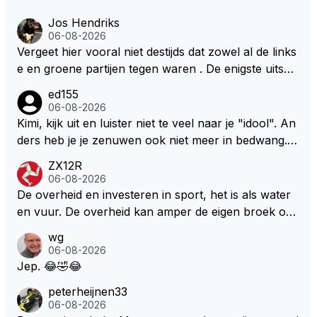
Jos Hendriks
06-08-2026
Vergeet hier vooral niet destijds dat zowel al de links
e en groene partijen tegen waren . De enigste uitspr
aak van een groenlinkse daarnaast bouw er een dak
ed155
over dan kunnen ze hun eigen uitlaat gassen inade
06-08-2026
men maar niet wetende was dat de F1 motor schone
Kimi, kijk uit en luister niet te veel naar je "idool". An
r is dan een normale auto. Dus denk echt niet dat de
ders heb je je zenuwen ook niet meer in bedwang. Zi
ze groene/wollen regering hier de F1 talenten of kar
e Bezechi, Di Antonio.. misschien anders tegen Max/
ZX12R
ters zullen steunen laat staan om een euro in het cir
Marquez/Jos ? Veel gezelliger
06-08-2026
cuit Zandvoort te steken
De overheid en investeren in sport, het is als water
en vuur. De overheid kan amper de eigen broek oph
ouden. De Staat steelt liever, liefst van eigen burger
wg
s. Je kunt de Staat het best vergelijken met de sherif
06-08-2026
f van Nottinghem (Robin Hood) welk achter de bom
Jep. 😂🤣😂
en verscholen de argeloze burger opwacht om he
peterheijnen33
m/haar van zijn laatste zuurverdiende stuiver te ber
06-08-2026
oven. De Staat heeft nooit ooit maar een stuiver in Z