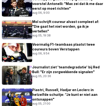
voorstel Antonelli: "Max zei dat ik me daar
eerst op moet richten"
aug 06, 9:00
Mol schrijft coureur alvast compleet af:
"Die gaat het niet worden, ga ik je
vertellen"
aug 05, 19:38
Voormalig F1-teambaas plaatst twee
coureurs boven Verstappen
aug 06, 9:54
Journalist ziet 'teamdegradatie' bij Red
Bull: "Er zijn zorgwekkende signalen"
aug 05, 20:36
Piastri, Russell, Hadjar en Leclerc in
hetzelfde schuitje: “Je kunt er niet aan
ontsnappen"
aug 05, 21:00