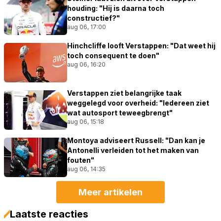
houding: "Hij is daarna toch
constructief?"
aug 06, 17:00
Hinchcliffe looft Verstappen: "Dat weet hij
toch consequent te doen"
aug 06, 16:20
Verstappen ziet belangrijke taak
weggelegd voor overheid: "Iedereen ziet
wat autosport teweegbrengt"
aug 06, 15:18
Montoya adviseert Russell: "Dan kan je
Antonelli verleiden tot het maken van
fouten"
aug 06, 14:35
Meer artikelen
Laatste reacties