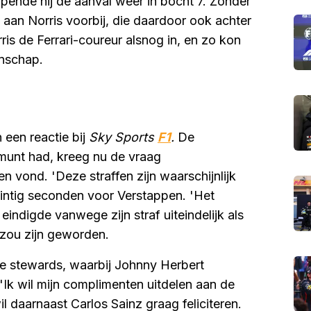
opende hij de aanval weer in bocht 7. Zonder
aan Norris voorbij, die daardoor ook achter
ris de Ferrari-coureur alsnog in, en zo kon
enschap.
een reactie bij
Sky Sports
F1
.
De
unt had, kreeg nu de vraag
n vond. 'Deze straffen zijn waarschijnlijk
intig seconden voor Verstappen. 'Het
eindigde vanwege zijn straf uiteindelijk als
e zou zijn geworden.
e stewards, waarbij Johnny Herbert
Ik wil mijn complimenten uitdelen aan de
l daarnaast Carlos Sainz graag feliciteren.