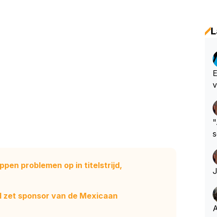
L
E
v
"
s
h
pen problemen op in titelstrijd,
ll zet sponsor van de Mexicaan
A