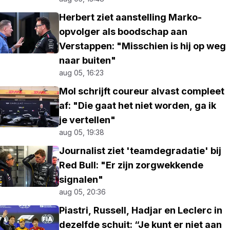
Herbert ziet aanstelling Marko-
opvolger als boodschap aan
Verstappen: "Misschien is hij op weg
naar buiten"
aug 05, 16:23
Mol schrijft coureur alvast compleet
af: "Die gaat het niet worden, ga ik
je vertellen"
aug 05, 19:38
Journalist ziet 'teamdegradatie' bij
Red Bull: "Er zijn zorgwekkende
signalen"
aug 05, 20:36
Piastri, Russell, Hadjar en Leclerc in
dezelfde schuit: “Je kunt er niet aan