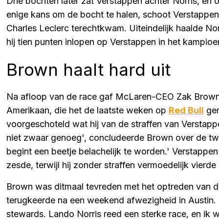
Drie bochten later zat Verstappen achter Norris, en 
enige kans om de bocht te halen, schoot Verstappen 
Charles Leclerc terechtkwam. Uiteindelijk haalde Nor
hij tien punten inlopen op Verstappen in het kampio
Brown haalt hard uit
Na afloop van de race gaf McLaren-CEO Zak Brown 
Amerikaan, die het de laatste weken op
Red Bull
gem
voorgeschoteld wat hij van de straffen van Verstappe
niet zwaar genoeg', concludeerde Brown over de tw
begint een beetje belachelijk te worden.' Verstappen 
zesde, terwijl hij zonder straffen vermoedelijk vierd
Brown was ditmaal tevreden met het optreden van d
terugkeerde na een weekend afwezigheid in Austin. '
stewards. Lando Norris reed een sterke race, en ik wi