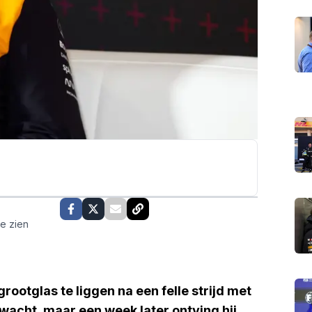
te zien
rootglas te liggen na een felle strijd met
wacht, maar een week later ontving hij