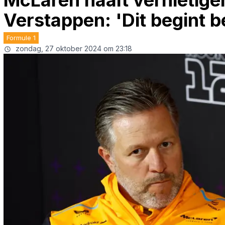
McLaren haalt vernietigen
Verstappen: 'Dit begint b
Formule 1
zondag, 27 oktober 2024 om 23:18