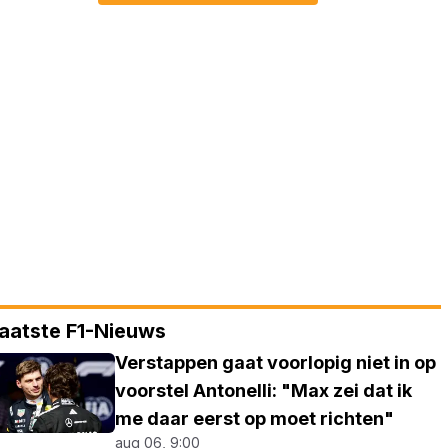
aatste F1-Nieuws
Verstappen gaat voorlopig niet in op
voorstel Antonelli: "Max zei dat ik
me daar eerst op moet richten"
aug 06, 9:00