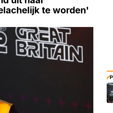
d uit naar
elachelijk te worden'
P