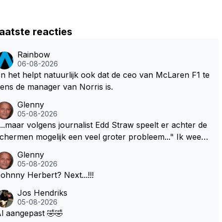
aatste reacties
Rainbow
06-08-2026
n het helpt natuurlijk ook dat de ceo van McLaren F1 te
ens de manager van Norris is.
Glenny
05-08-2026
...maar volgens journalist Edd Straw speelt er achter de
chermen mogelijk een veel groter probleem..." Ik weet
et, ik zou er onderhand toch een beetje tegen moeten
Glenny
kunnen! Sh.t, helaas... Pfff.
05-08-2026
Johnny Herbert? Next...!!!
Jos Hendriks
05-08-2026
l aangepast 🤣🤣