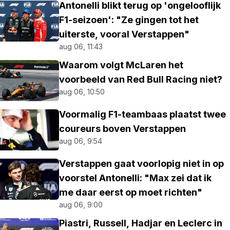
Antonelli blikt terug op 'ongelooflijk
F1-seizoen': "Ze gingen tot het
uiterste, vooral Verstappen"
aug 06, 11:43
Waarom volgt McLaren het
voorbeeld van Red Bull Racing niet?
aug 06, 10:50
Voormalig F1-teambaas plaatst twee
coureurs boven Verstappen
aug 06, 9:54
Verstappen gaat voorlopig niet in op
voorstel Antonelli: "Max zei dat ik
me daar eerst op moet richten"
aug 06, 9:00
Piastri, Russell, Hadjar en Leclerc in