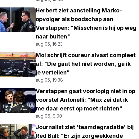
Herbert ziet aanstelling Marko-
opvolger als boodschap aan
Verstappen: "Misschien is hij op weg
naar buiten"
aug 05, 16:23
Mol schrijft coureur alvast compleet
af: "Die gaat het niet worden, ga ik
je vertellen"
aug 05, 19:38
Verstappen gaat voorlopig niet in op
voorstel Antonelli: "Max zei dat ik
me daar eerst op moet richten"
aug 06, 9:00
Journalist ziet 'teamdegradatie' bij
Red Bull: "Er zijn zorgwekkende