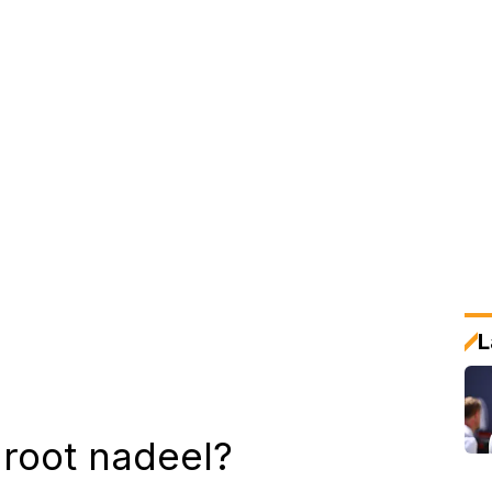
L
root nadeel?