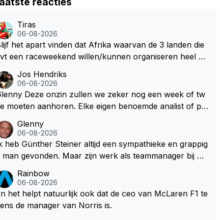
aatste reacties
Tiras
06-08-2026
lijf het apart vinden dat Afrika waarvan de 3 landen die
vt een raceweekend willen/kunnen organiseren heel ve
l honderden miljoenen gaan spenderen aan het opknap
Jos Hendriks
en van circuits en geld voor de FOM om maar die F1 lic
06-08-2026
ntie binnen te halen. Dit terwijl deze Afrikaanse landen
Deze onzin zullen we zeker nog een week of tw
l nog steeds flink wat ontwikkelingshulpgeld beur
e moeten aanhoren. Elke eigen benoemde analist of pr
n.
sentator denkt er het zijne van te weten en aan het eind
Glenny
 van het liedje zitten ze er allemaal naast Dus glenny st
06-08-2026
rkte met deze bullshit lezen
k heb Günther Steiner altijd een sympathieke en grappig
an gevonden. Maar zijn werk als teammanager bij he
 Amerikaanse Haas F1 heeft volgens mij nooit veel indru
Rainbow
 gemaakt. Voor mij persoonlijk lijkt hij dezelfde weg te b
06-08-2026
wandelen als analist. En dat is niet vanwege zijn persoo
n het helpt natuurlijk ook dat de ceo van McLaren F1 te
e Top-3. Hij blijft sympathiek, maar zijn werk als spec
ens de manager van Norris is.
alistisch commentator en presentator bij RTL Duitsland,