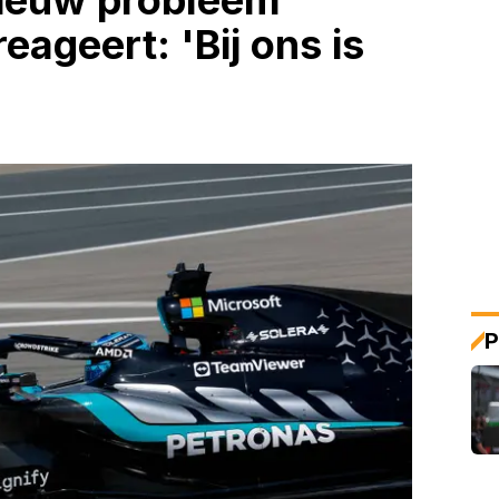
nieuw probleem
ageert: 'Bij ons is
P