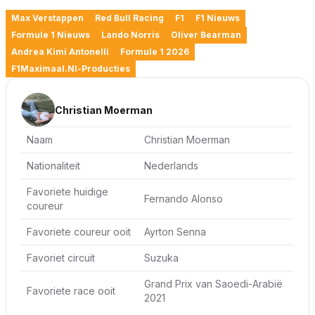
Max Verstappen
Red Bull Racing
F1
F1 Nieuws
Formule 1 Nieuws
Lando Norris
Oliver Bearman
Andrea Kimi Antonelli
Formule 1 2026
F1Maximaal.nl-Producties
Christian Moerman
Naam
Christian Moerman
Nationaliteit
Nederlands
Favoriete huidige
Fernando Alonso
coureur
Favoriete coureur ooit
Ayrton Senna
Favoriet circuit
Suzuka
Grand Prix van Saoedi-Arabië
Favoriete race ooit
2021