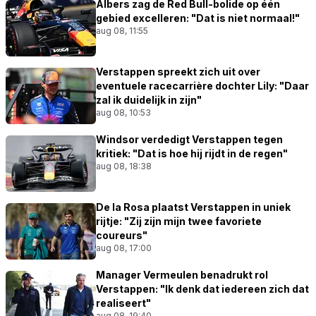
Albers zag de Red Bull-bolide op één
gebied excelleren: "Dat is niet normaal!"
aug 08, 11:55
Verstappen spreekt zich uit over
eventuele racecarrière dochter Lily: "Daar
zal ik duidelijk in zijn"
aug 08, 10:53
Windsor verdedigt Verstappen tegen
kritiek: "Dat is hoe hij rijdt in de regen"
aug 08, 18:38
De la Rosa plaatst Verstappen in uniek
rijtje: "Zij zijn mijn twee favoriete
coureurs"
aug 08, 17:00
Manager Vermeulen benadrukt rol
Verstappen: "Ik denk dat iedereen zich dat
realiseert"
aug 08, 19:40