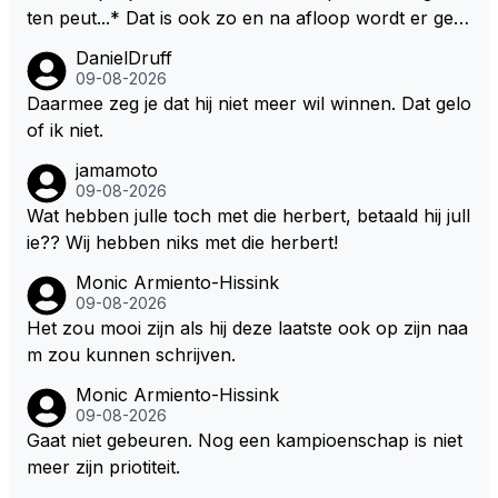
ten peut...* Dat is ook zo en na afloop wordt er gec
ontroleerd en moet er nog minimaal 1 liter in de tank
DanielDruff
zitten. Om die reden is Vettel ooit gediskwalificeerd. J
09-08-2026
e hoort soms ook wel eens dat ze brandstoof moete
Daarmee zeg je dat hij niet meer wil winnen. Dat gelo
n sparen als de race engineer denkt dat ze die ene li
of ik niet.
ter niet gaan halen. Je zou dit ook kunnen oplossen
jamamoto
door die 1 liter te verhogen naar bijv. 5 liter en dan di
09-08-2026
e ronden achter SC niet mee te tellen. Na x ronden
Wat hebben julle toch met die herbert, betaald hij jull
SC moet er na afloop niet nog 5 maar x liter inzitten.
ie?? Wij hebben niks met die herbert!
Monic Armiento-Hissink
09-08-2026
Het zou mooi zijn als hij deze laatste ook op zijn naa
m zou kunnen schrijven.
Monic Armiento-Hissink
09-08-2026
Gaat niet gebeuren. Nog een kampioenschap is niet
meer zijn priotiteit.