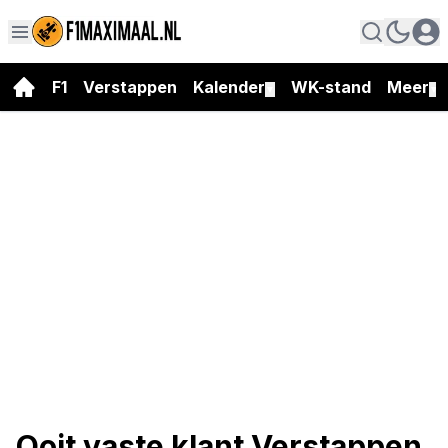
F1
Verstappen
Kalender
WK-stand
Meer
▼
▼
Ooit vaste klant Verstappen