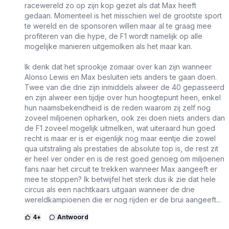
racewereld zo op zijn kop gezet als dat Max heeft
gedaan. Momenteel is het misschien wel de grootste sport
te wereld en de sponsoren willen maar al te graag mee
profiteren van die hype, de F1 wordt namelijk op alle
mogelijke manieren uitgemolken als het maar kan.
Ik denk dat het sprookje zomaar over kan zijn wanneer
Alonso Lewis en Max besluiten iets anders te gaan doen.
Twee van die drie zijn inmiddels alweer de 40 gepasseerd
en zijn alweer een tijdje over hun hoogtepunt heen, enkel
hun naamsbekendheid is de reden waarom zij zelf nog
zoveel miljoenen opharken, ook zei doen niets anders dan
de F1 zoveel mogelijk uitmelken, wat uiteraard hun goed
recht is maar er is er eigenlijk nog maar eentje die zowel
qua uitstraling als prestaties de absolute top is, de rest zit
er heel ver onder en is de rest goed genoeg om miljoenen
fans naar het circuit te trekken wanneer Max aangeeft er
mee te stoppen? Ik betwijfel het sterk dus ik zie dat hele
circus als een nachtkaars uitgaan wanneer de drie
wereldkampioenen die er nog rijden er de brui aangeeft...
4
+
Antwoord