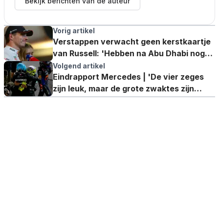
Bekijk berichten van de auteur
Vorig artikel
Verstappen verwacht geen kerstkaartje
van Russell: 'Hebben na Abu Dhabi nog
wel kort gepraat'
Volgend artikel
Eindrapport Mercedes | 'De vier zeges
zijn leuk, maar de grote zwaktes zijn
pijnlijk duidelijk'