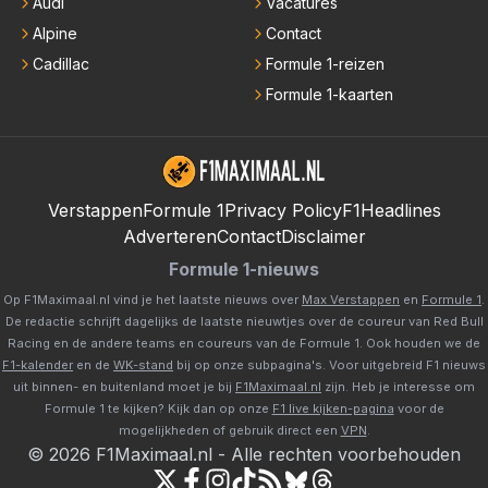
Audi
Vacatures
Alpine
Contact
Cadillac
Formule 1-reizen
Formule 1-kaarten
Verstappen
Formule 1
Privacy Policy
F1Headlines
Adverteren
Contact
Disclaimer
Formule 1-nieuws
Op F1Maximaal.nl vind je het laatste nieuws over
Max Verstappen
en
Formule 1
.
De redactie schrijft dagelijks de laatste nieuwtjes over de coureur van Red Bull
Racing en de andere teams en coureurs van de Formule 1. Ook houden we de
F1-kalender
en de
WK-stand
bij op onze subpagina's. Voor uitgebreid F1 nieuws
uit binnen- en buitenland moet je bij
F1Maximaal.nl
zijn. Heb je interesse om
Formule 1 te kijken? Kijk dan op onze
F1 live kijken-pagina
voor de
mogelijkheden of gebruik direct een
VPN
.
©
2026
F1Maximaal.nl
-
Alle rechten voorbehouden