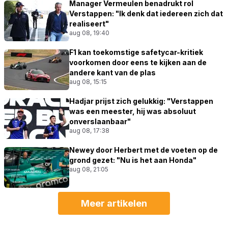
Manager Vermeulen benadrukt rol
Verstappen: "Ik denk dat iedereen zich dat
realiseert"
aug 08, 19:40
F1 kan toekomstige safetycar-kritiek
voorkomen door eens te kijken aan de
andere kant van de plas
aug 08, 15:15
Hadjar prijst zich gelukkig: "Verstappen
was een meester, hij was absoluut
onverslaanbaar"
aug 08, 17:38
Newey door Herbert met de voeten op de
grond gezet: "Nu is het aan Honda"
aug 08, 21:05
Meer artikelen