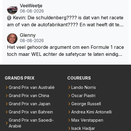
ft nu een aantal races in GT3 gereden en dat heeft h
erdedigen uitdagingen zijn! Max houdt van snelheid,
VeeWeetje
em meer plezier gebracht dan de F1 op dit moment.
ronkende motoren en op de grenzen rijden van de
08-08-2026
mogelijkheden. Het ouderwetse racen waarbij de ma
@ Kevin: Die schuldenberg???? is dat van het racete
nnen en jongens verdeeld worden. Als deze auto's g
am of van de autofabrikant???? En wat heeft dit te
ebouwd worden zie ik Max het nog wel langer volho
maken met de prestaties van Newey???? En is Herb
Glenny
uden dan dat hij op dit moment beweerd. Dan kan hij
ert nu de spindoctor van newey geworden?? Eerlijk
08-08-2026
zijn talenten en uitzonderlijke klasse laten zien en he
gezegd snap ik de de kop én het artikel niet echt.
Het veel gehoorde argument om een Formule 1 race
eft daar enorm veel lol aan.
toch maar WEL achter de safetycar te laten eindigen
en aldus niet te kiezen voor een stukje verlenging, is
dat men vreest voor een brandstof tekort. Kennelijk
rijden de teams met tot op de liter afgemeten peut...
GRANDS PRIX
COUREURS
Grand Prix van Australië
Lando Norris
Grand Prix van China
Oscar Piastri
Grand Prix van Japan
George Russell
Grand Prix van Bahrein
Andrea Kimi Antonelli
Grand Prix van Saoedi-
Max Verstappen
Arabië
Isack Hadjar