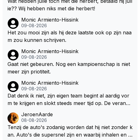
Wat hebben julle toch met die herbert, betaald hij jull
SC moet er na afloop niet nog 5 maar x liter inzitten.
ie?? Wij hebben niks met die herbert!
Monic Armiento-Hissink
09-08-2026
Het zou mooi zijn als hij deze laatste ook op zijn naa
m zou kunnen schrijven.
Monic Armiento-Hissink
09-08-2026
Gaat niet gebeuren. Nog een kampioenschap is niet
meer zijn priotiteit.
Monic Armiento-Hissink
09-08-2026
Dat denk ik niet, zijn eigen team begint al aardig vor
m te krijgen en slokt steeds meer tijd op. De verande
ringen die de komende twee jaar door gevoerd word
JeroenAarde
en zullen ben ik bang niet het gewenste effect hebb
08-08-2026
en. Mocht het wel zo zijn dan zal het 3 jaar zijn, hoo
Tenzij de auto's zodanig worden dat hij niet zonder k
guit 5 jaar maar echt niet langer. Vergeet niet, hij hee
an. Auto's die supersnel zijn en waarbij inhalen en v