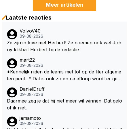
Meer artikelen
Laatste reacties
VolvoV40
09-08-2026
Ze zijn in love met Herbert! Ze noemen ook wel Joh
ny klikbait Herbert bij de redactie
mart22
09-08-2026
*Kennelijk rijden de teams met tot op de liter afgeme
ten peut...* Dat is ook zo en na afloop wordt er gec
ontroleerd en moet er nog minimaal 1 liter in de tank
DanielDruff
zitten. Om die reden is Vettel ooit gediskwalificeerd. J
09-08-2026
e hoort soms ook wel eens dat ze brandstoof moete
Daarmee zeg je dat hij niet meer wil winnen. Dat gelo
n sparen als de race engineer denkt dat ze die ene li
of ik niet.
ter niet gaan halen. Je zou dit ook kunnen oplossen
jamamoto
door die 1 liter te verhogen naar bijv. 5 liter en dan di
09-08-2026
e ronden achter SC niet mee te tellen. Na x ronden