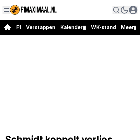
F1
Verstappen
Kalender
WK-stand
Meer
▼
▼
Schmidt koppelt verlies