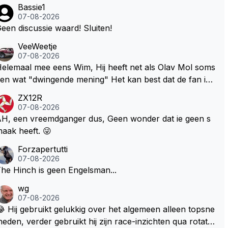
Bassie1
07-08-2026
een discussie waard! Sluiten!
VeeWeetje
07-08-2026
lemaal mee eens Wim, Hij heeft net als Olav Mol soms
en wat "dwingende mening" Het kan best dat de fan in
westie probeerde een vergelijkbaar gevoel bij Windsor
ZX12R
p te roepen. Maar in een tijd zonder races zijn dit leuke
07-08-2026
erichtjes
H, een vreemdganger dus, Geen wonder dat ie geen s
aak heeft. 😜
Forzapertutti
07-08-2026
he Hinch is geen Engelsman...
wg
07-08-2026
 Hij gebruikt gelukkig over het algemeen alleen topsne
heden, verder gebruikt hij zijn race-inzichten qua rotati