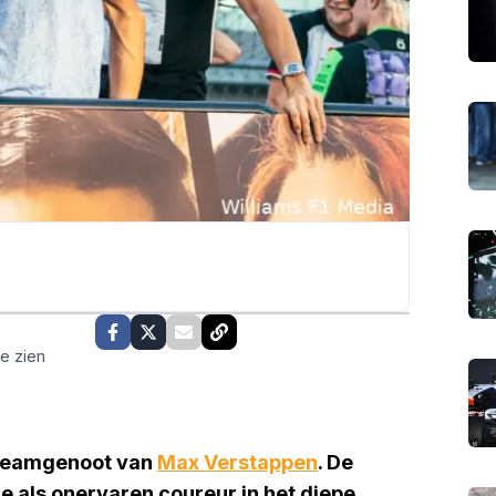
te zien
 teamgenoot van
Max Verstappen
. De
die als onervaren coureur in het diepe