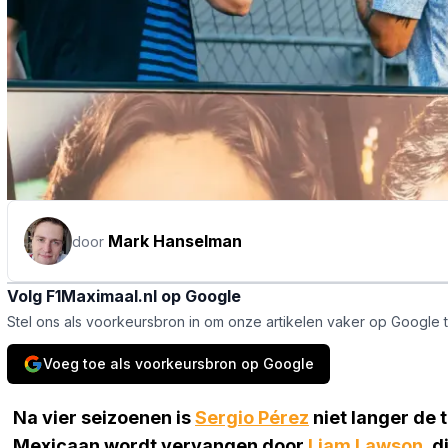
Mark Hanselman
door
Volg F1Maximaal.nl op Google
Stel ons als voorkeursbron in om onze artikelen vaker op Google 
Voeg toe als voorkeursbron op Google
Na vier seizoenen is
Sergio Pérez
niet langer de
Mexicaan wordt vervangen door
Liam Lawson
, 