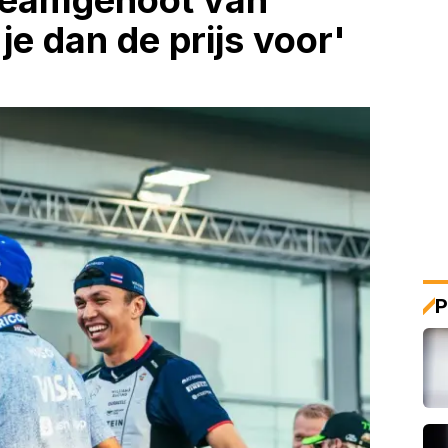
 teamgenoot van
je dan de prijs voor'
P