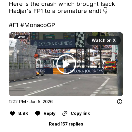
Here is the crash which brought Isack 
Hadjar's FP1 to a premature end! 👇

#F1
#MonacoGP
Watch on X
12:12 PM · Jun 5, 2026
8.9K
Reply
Copy link
Read 157 replies