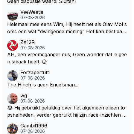
Geen discussie waard! Sluiten!
VeeWeetje
07-08-2026
Helemaal mee eens Wim, Hij heeft net als Olav Mol s
oms een wat "dwingende mening" Het kan best dat
de fan in kwestie probeerde een vergelijkbaar gevoe
ZX12R
l bij Windsor op te roepen. Maar in een tijd zonder r
07-08-2026
aces zijn dit leuke berichtjes
AH, een vreemdganger dus, Geen wonder dat ie gee
n smaak heeft. 😜
Forzapertutti
07-08-2026
The Hinch is geen Engelsman...
wg
07-08-2026
😂 Hij gebruikt gelukkig over het algemeen alleen to
psnelheden, verder gebruikt hij zijn race-inzichten q
ua rotatie, baangebruik, etc. Alleen snelheid in of uit
Gambit1996
een bocht zegt helemaal niets, dus wat dat betreft h
07-08-2026