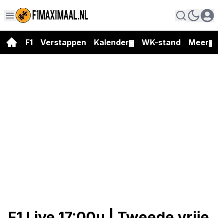
F1
Verstappen
Kalender
WK-stand
Meer
▼
▼
F1 Live 17:00u | Tweede vrije