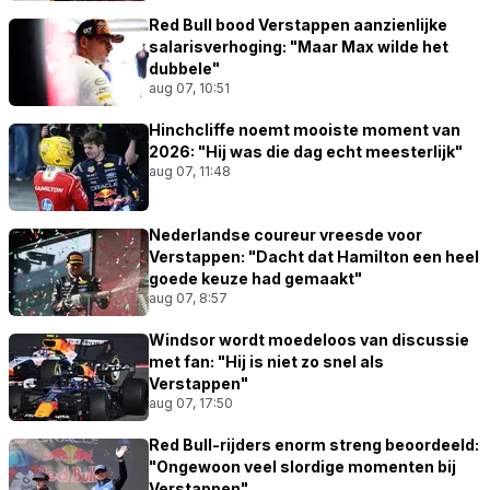
Red Bull bood Verstappen aanzienlijke
salarisverhoging: "Maar Max wilde het
dubbele"
aug 07, 10:51
Hinchcliffe noemt mooiste moment van
2026: "Hij was die dag echt meesterlijk"
aug 07, 11:48
Nederlandse coureur vreesde voor
Verstappen: "Dacht dat Hamilton een heel
goede keuze had gemaakt"
aug 07, 8:57
Windsor wordt moedeloos van discussie
met fan: "Hij is niet zo snel als
Verstappen"
aug 07, 17:50
Red Bull-rijders enorm streng beoordeeld:
"Ongewoon veel slordige momenten bij
Verstappen"