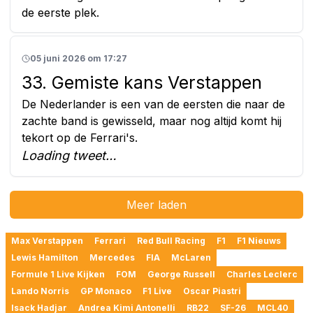
de eerste plek.
05 juni 2026 om 17:27
33. Gemiste kans Verstappen
De Nederlander is een van de eersten die naar de
zachte band is gewisseld, maar nog altijd komt hij
tekort op de Ferrari's.
Loading tweet…
Meer laden
Max Verstappen
Ferrari
Red Bull Racing
F1
F1 Nieuws
Lewis Hamilton
Mercedes
FIA
McLaren
Formule 1 Live Kijken
FOM
George Russell
Charles Leclerc
Lando Norris
GP Monaco
F1 Live
Oscar Piastri
Isack Hadjar
Andrea Kimi Antonelli
RB22
SF-26
MCL40