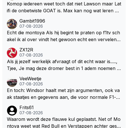
eeft hij sowieso gelijk 😂.
Komop iedereen weet toch dat niet Lawson maar Lat
ifi de onbetwiste GOAT is. Max kan nog wat leren va
n hem En iedereen maar zeggen Schumacher of Ha
Gambit1996
milton, hahahaha. Latifi pakt ze allemaal met de oge
07-08-2026
n dicht met als onbetwiste nummer 2 of GOATINES
Echt die montoya Als hij begint te praten op f1tv sch
S Lawson natuurlijk 😂😂😂😂😂
akel ik al over vindt het gewoon echt een vervelend
mannetje met zijn geblaas alsof hij het allemaal wel
ZX12R
weet 🤮🤮
07-08-2026
Als jij jezelf werkelijk afvraagt of dit echt waar is.....,
Tjee, Je mag deze dromer best in 1 adem noemen m
et bv een Hans Christian Andersen. Enorme drang n
VeeWeetje
aar voordragen uit eigen geest. Kan mij voorstellen d
07-08-2026
at je het leuk vindt sprookjes te luisteren maar heb jij
En toch: Windsor haalt met zijn argumenten, ook va
jezelf dan ook wel eens afgevraagd of de dappere b
ak staatjes en gegevens aan, die voor normale F1-fa
oswachter werkelijk Roodkapje uit de buik van de bo
ns niet te verkrijgen of te snappen zijn. Iets met "co
Frits61
ze wolff gesneden heeft?
okies made of your own dough" 🤣
07-08-2026
Waarom wordt deze flauwe kul geplaatst. Net of Mo
ntoya weet wat Red Bull en Verstappen achter geslo