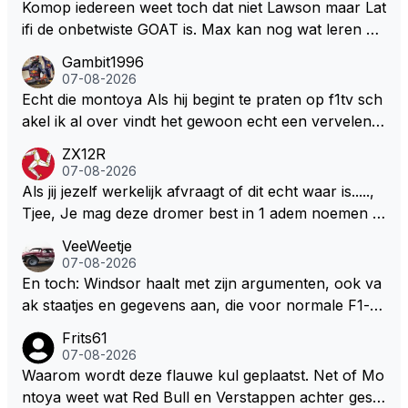
eeft hij sowieso gelijk 😂.
Komop iedereen weet toch dat niet Lawson maar Lat
ifi de onbetwiste GOAT is. Max kan nog wat leren va
n hem En iedereen maar zeggen Schumacher of Ha
Gambit1996
milton, hahahaha. Latifi pakt ze allemaal met de oge
07-08-2026
n dicht met als onbetwiste nummer 2 of GOATINES
Echt die montoya Als hij begint te praten op f1tv sch
S Lawson natuurlijk 😂😂😂😂😂
akel ik al over vindt het gewoon echt een vervelend
mannetje met zijn geblaas alsof hij het allemaal wel
ZX12R
weet 🤮🤮
07-08-2026
Als jij jezelf werkelijk afvraagt of dit echt waar is.....,
Tjee, Je mag deze dromer best in 1 adem noemen m
et bv een Hans Christian Andersen. Enorme drang n
VeeWeetje
aar voordragen uit eigen geest. Kan mij voorstellen d
07-08-2026
at je het leuk vindt sprookjes te luisteren maar heb jij
En toch: Windsor haalt met zijn argumenten, ook va
jezelf dan ook wel eens afgevraagd of de dappere b
ak staatjes en gegevens aan, die voor normale F1-fa
oswachter werkelijk Roodkapje uit de buik van de bo
ns niet te verkrijgen of te snappen zijn. Iets met "co
Frits61
ze wolff gesneden heeft?
okies made of your own dough" 🤣
07-08-2026
Waarom wordt deze flauwe kul geplaatst. Net of Mo
ntoya weet wat Red Bull en Verstappen achter geslo