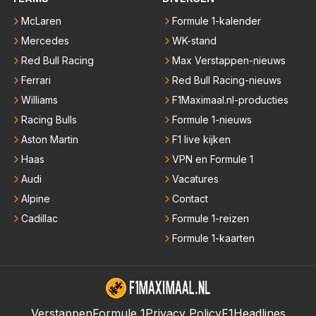
McLaren
Formule 1-kalender
Mercedes
WK-stand
Red Bull Racing
Max Verstappen-nieuws
Ferrari
Red Bull Racing-nieuws
Williams
F1Maximaal.nl-producties
Racing Bulls
Formule 1-nieuws
Aston Martin
F1 live kijken
Haas
VPN en Formule 1
Audi
Vacatures
Alpine
Contact
Cadillac
Formule 1-reizen
Formule 1-kaarten
Verstappen
Formule 1
Privacy Policy
F1Headlines