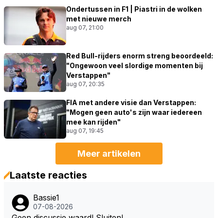
Ondertussen in F1 | Piastri in de wolken
met nieuwe merch
aug 07, 21:00
Red Bull-rijders enorm streng beoordeeld:
"Ongewoon veel slordige momenten bij
Verstappen"
aug 07, 20:35
FIA met andere visie dan Verstappen:
"Mogen geen auto's zijn waar iedereen
mee kan rijden"
aug 07, 19:45
Meer artikelen
Laatste reacties
Bassie1
07-08-2026
Geen discussie waard! Sluiten!