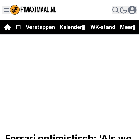
F1
Verstappen
Kalender
WK-stand
Meer
▼
▼
Ferrari optimistisch: 'Als we