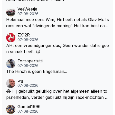
VeeWeetje
07-08-2026
Helemaal mee eens Wim, Hij heeft net als Olav Mol s
oms een wat "dwingende mening" Het kan best dat
de fan in kwestie probeerde een vergelijkbaar gevoe
ZX12R
l bij Windsor op te roepen. Maar in een tijd zonder r
07-08-2026
aces zijn dit leuke berichtjes
AH, een vreemdganger dus, Geen wonder dat ie gee
n smaak heeft. 😜
Forzapertutti
07-08-2026
The Hinch is geen Engelsman...
wg
07-08-2026
😂 Hij gebruikt gelukkig over het algemeen alleen to
psnelheden, verder gebruikt hij zijn race-inzichten q
ua rotatie, baangebruik, etc. Alleen snelheid in of uit
Gambit1996
een bocht zegt helemaal niets, dus wat dat betreft h
07-08-2026