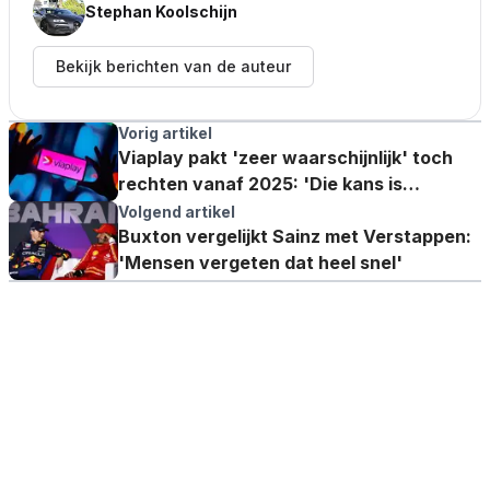
Stephan Koolschijn
Bekijk berichten van de auteur
Vorig artikel
Viaplay pakt 'zeer waarschijnlijk' toch
rechten vanaf 2025: 'Die kans is
bijzonder groot'
Volgend artikel
Buxton vergelijkt Sainz met Verstappen:
'Mensen vergeten dat heel snel'