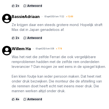
2
+
Antwoord
BassieAdriaan
03 april 2024 om 11:22
+
1249
Ze krijgen daar een steeds grotere mond. Hopelijk straft
Max dat in Japan genadeloos af.
2
+
Antwoord
Willem Ha
03 april 2024 om 9:36
+
778
Was het niet die zelfde Ferrari die ook vergelijkbare
remproblemen hadden met de zelfde rem onderdelen
leverancier ? Dan mogen ze wel eens in de spiegel kijken.
Een klein foutje kan ieder persoon maken. Dat heet niet
onder druk bezwijken. Die monteur die de afstelling van
de remmen doet heeft echt niet ineens meer druk. Die
mannen werken altijd onder druk.
4
+
Antwoord