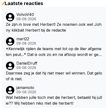
Laatste reacties
VolvoV40
09-08-2026
Ze zijn in love met Herbert! Ze noemen ook wel Joh
ny klikbait Herbert bij de redactie
mart22
09-08-2026
*Kennelijk rijden de teams met tot op de liter afgeme
ten peut...* Dat is ook zo en na afloop wordt er gec
ontroleerd en moet er nog minimaal 1 liter in de tank
DanielDruff
zitten. Om die reden is Vettel ooit gediskwalificeerd. J
09-08-2026
e hoort soms ook wel eens dat ze brandstoof moete
Daarmee zeg je dat hij niet meer wil winnen. Dat gelo
n sparen als de race engineer denkt dat ze die ene li
of ik niet.
ter niet gaan halen. Je zou dit ook kunnen oplossen
jamamoto
door die 1 liter te verhogen naar bijv. 5 liter en dan di
09-08-2026
e ronden achter SC niet mee te tellen. Na x ronden
Wat hebben julle toch met die herbert, betaald hij jull
SC moet er na afloop niet nog 5 maar x liter inzitten.
ie?? Wij hebben niks met die herbert!