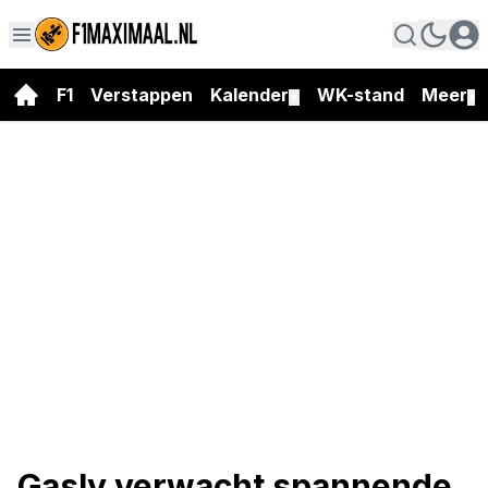
F1
Verstappen
Kalender
WK-stand
Meer
▼
▼
Gasly verwacht spannende