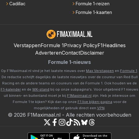
Cadillac
Formule 1-reizen
Formule 1-kaarten
Verstappen
Formule 1
Privacy Policy
F1Headlines
Adverteren
Contact
Disclaimer
Formule 1-nieuws
Op F1Maximaal.nl vind je het laatste nieuws over
Max Verstappen
en
Formule 1
.
De redactie schrijft dagelijks de laatste nieuwtjes over de coureur van Red Bull
Racing en de andere teams en coureurs van de Formule 1. Ook houden we de
F1-kalender
en de
WK-stand
bij op onze subpagina's. Voor uitgebreid F1 nieuws
uit binnen- en buitenland moet je bij
F1Maximaal.nl
zijn. Heb je interesse om
Formule 1 te kijken? Kijk dan op onze
F1 live kijken-pagina
voor de
mogelijkheden of gebruik direct een
VPN
.
©
2026
F1Maximaal.nl
-
Alle rechten voorbehouden