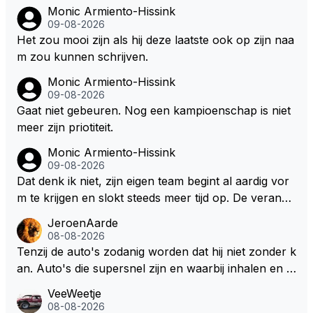
Monic Armiento-Hissink
09-08-2026
Het zou mooi zijn als hij deze laatste ook op zijn naa
m zou kunnen schrijven.
Monic Armiento-Hissink
09-08-2026
Gaat niet gebeuren. Nog een kampioenschap is niet
meer zijn priotiteit.
Monic Armiento-Hissink
09-08-2026
Dat denk ik niet, zijn eigen team begint al aardig vor
m te krijgen en slokt steeds meer tijd op. De verande
ringen die de komende twee jaar door gevoerd word
JeroenAarde
en zullen ben ik bang niet het gewenste effect hebb
08-08-2026
en. Mocht het wel zo zijn dan zal het 3 jaar zijn, hoo
Tenzij de auto's zodanig worden dat hij niet zonder k
guit 5 jaar maar echt niet langer. Vergeet niet, hij hee
an. Auto's die supersnel zijn en waarbij inhalen en v
ft nu een aantal races in GT3 gereden en dat heeft h
erdedigen uitdagingen zijn! Max houdt van snelheid,
VeeWeetje
em meer plezier gebracht dan de F1 op dit moment.
ronkende motoren en op de grenzen rijden van de
08-08-2026