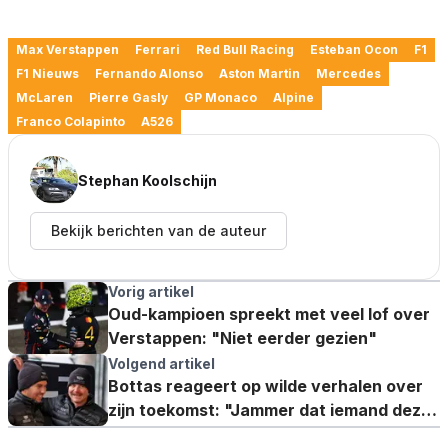
Max Verstappen
Ferrari
Red Bull Racing
Esteban Ocon
F1
F1 Nieuws
Fernando Alonso
Aston Martin
Mercedes
McLaren
Pierre Gasly
GP Monaco
Alpine
Franco Colapinto
A526
Stephan Koolschijn
Bekijk berichten van de auteur
Vorig artikel
Oud-kampioen spreekt met veel lof over
Verstappen: "Niet eerder gezien"
Volgend artikel
Bottas reageert op wilde verhalen over
zijn toekomst: "Jammer dat iemand deze
complete onzin verzint"