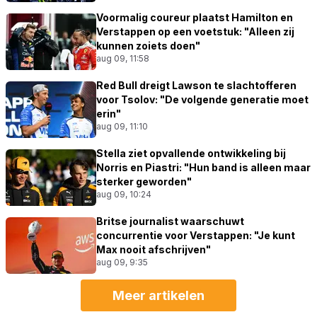
Voormalig coureur plaatst Hamilton en
Verstappen op een voetstuk: "Alleen zij
kunnen zoiets doen"
aug 09, 11:58
Red Bull dreigt Lawson te slachtofferen
voor Tsolov: "De volgende generatie moet
erin"
aug 09, 11:10
Stella ziet opvallende ontwikkeling bij
Norris en Piastri: "Hun band is alleen maar
sterker geworden"
aug 09, 10:24
Britse journalist waarschuwt
concurrentie voor Verstappen: "Je kunt
Max nooit afschrijven"
aug 09, 9:35
Meer artikelen