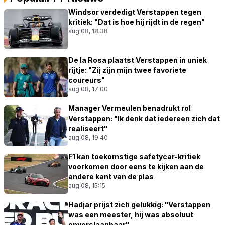
Windsor verdedigt Verstappen tegen
kritiek: "Dat is hoe hij rijdt in de regen"
aug 08, 18:38
De la Rosa plaatst Verstappen in uniek
rijtje: "Zij zijn mijn twee favoriete
coureurs"
aug 08, 17:00
Manager Vermeulen benadrukt rol
Verstappen: "Ik denk dat iedereen zich dat
realiseert"
aug 08, 19:40
F1 kan toekomstige safetycar-kritiek
voorkomen door eens te kijken aan de
andere kant van de plas
aug 08, 15:15
Hadjar prijst zich gelukkig: "Verstappen
was een meester, hij was absoluut
onverslaanbaar"