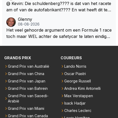
mogelijkheden. Het ouderwetse racen waarbij de ma
@ Kevin: Die schuldenberg???? is dat van het racete
nnen en jongens verdeeld worden. Als deze auto's g
am of van de autofabrikant???? En wat heeft dit te
ebouwd worden zie ik Max het nog wel langer volho
maken met de prestaties van Newey???? En is Herb
Glenny
uden dan dat hij op dit moment beweerd. Dan kan hij
ert nu de spindoctor van newey geworden?? Eerlijk
08-08-2026
zijn talenten en uitzonderlijke klasse laten zien en he
gezegd snap ik de de kop én het artikel niet echt.
Het veel gehoorde argument om een Formule 1 race
eft daar enorm veel lol aan.
toch maar WEL achter de safetycar te laten eindigen
en aldus niet te kiezen voor een stukje verlenging, is
dat men vreest voor een brandstof tekort. Kennelijk
rijden de teams met tot op de liter afgemeten peut...
GRANDS PRIX
COUREURS
Grand Prix van Australië
Lando Norris
Grand Prix van China
Oscar Piastri
Grand Prix van Japan
George Russell
Grand Prix van Bahrein
Andrea Kimi Antonelli
Grand Prix van Saoedi-
Max Verstappen
Arabië
Isack Hadjar
Grand Prix van Miami
Charles Leclerc
Grand Prix van Canada
Lewis Hamilton