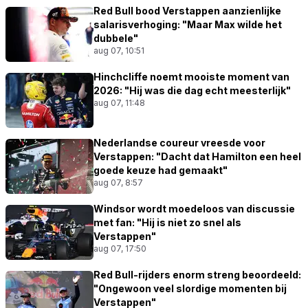
Red Bull bood Verstappen aanzienlijke
salarisverhoging: "Maar Max wilde het
dubbele"
aug 07, 10:51
Hinchcliffe noemt mooiste moment van
2026: "Hij was die dag echt meesterlijk"
aug 07, 11:48
Nederlandse coureur vreesde voor
Verstappen: "Dacht dat Hamilton een heel
goede keuze had gemaakt"
aug 07, 8:57
Windsor wordt moedeloos van discussie
met fan: "Hij is niet zo snel als
Verstappen"
aug 07, 17:50
Red Bull-rijders enorm streng beoordeeld:
"Ongewoon veel slordige momenten bij
Verstappen"