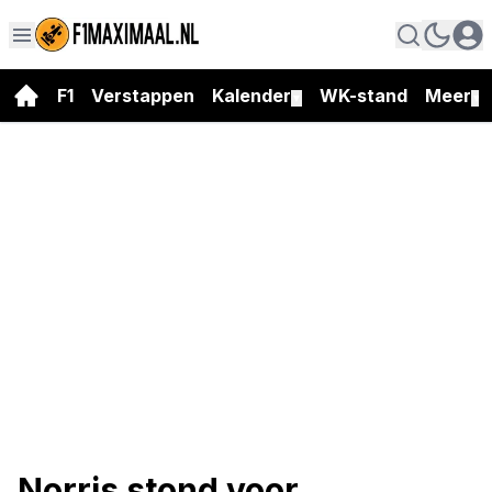
F1
Verstappen
Kalender
WK-stand
Meer
▼
▼
Norris stond voor