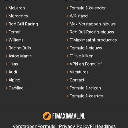
McLaren
Formule 1-kalender
Mercedes
WK-stand
Red Bull Racing
Max Verstappen-nieuws
Ferrari
Red Bull Racing-nieuws
Williams
F1Maximaal.nl-producties
Racing Bulls
Formule 1-nieuws
Aston Martin
F1 live kijken
Haas
VPN en Formule 1
Audi
Vacatures
Alpine
Contact
Cadillac
Formule 1-reizen
Formule 1-kaarten
Verstappen
Formule 1
Privacy Policy
F1Headlines