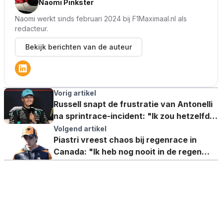
Naomi Pinkster
Naomi werkt sinds februari 2024 bij F1Maximaal.nl als
redacteur.
Bekijk berichten van de auteur
Vorig artikel
Russell snapt de frustratie van Antonelli
na sprintrace-incident: "Ik zou hetzelfde
reageren"
Volgend artikel
Piastri vreest chaos bij regenrace in
Canada: "Ik heb nog nooit in de regen
gereden met deze auto"