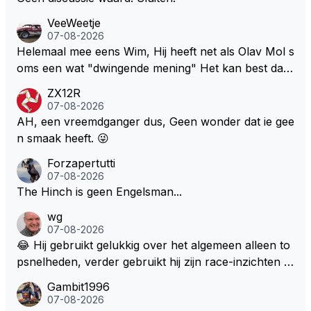
VeeWeetje
07-08-2026
Helemaal mee eens Wim, Hij heeft net als Olav Mol s
oms een wat "dwingende mening" Het kan best dat
de fan in kwestie probeerde een vergelijkbaar gevoe
ZX12R
l bij Windsor op te roepen. Maar in een tijd zonder r
07-08-2026
aces zijn dit leuke berichtjes
AH, een vreemdganger dus, Geen wonder dat ie gee
n smaak heeft. 😜
Forzapertutti
07-08-2026
The Hinch is geen Engelsman...
wg
07-08-2026
😂 Hij gebruikt gelukkig over het algemeen alleen to
psnelheden, verder gebruikt hij zijn race-inzichten q
ua rotatie, baangebruik, etc. Alleen snelheid in of uit
Gambit1996
een bocht zegt helemaal niets, dus wat dat betreft h
07-08-2026