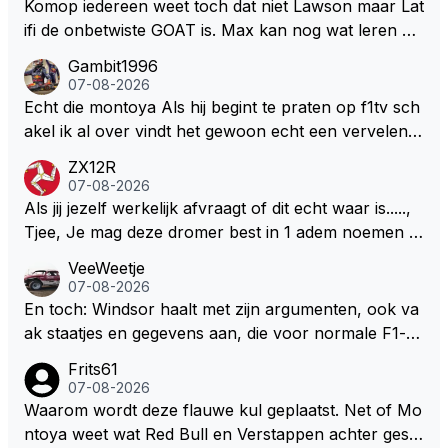
eeft hij sowieso gelijk 😂.
Komop iedereen weet toch dat niet Lawson maar Lat
ifi de onbetwiste GOAT is. Max kan nog wat leren va
n hem En iedereen maar zeggen Schumacher of Ha
Gambit1996
milton, hahahaha. Latifi pakt ze allemaal met de oge
07-08-2026
n dicht met als onbetwiste nummer 2 of GOATINES
Echt die montoya Als hij begint te praten op f1tv sch
S Lawson natuurlijk 😂😂😂😂😂
akel ik al over vindt het gewoon echt een vervelend
mannetje met zijn geblaas alsof hij het allemaal wel
ZX12R
weet 🤮🤮
07-08-2026
Als jij jezelf werkelijk afvraagt of dit echt waar is.....,
Tjee, Je mag deze dromer best in 1 adem noemen m
et bv een Hans Christian Andersen. Enorme drang n
VeeWeetje
aar voordragen uit eigen geest. Kan mij voorstellen d
07-08-2026
at je het leuk vindt sprookjes te luisteren maar heb jij
En toch: Windsor haalt met zijn argumenten, ook va
jezelf dan ook wel eens afgevraagd of de dappere b
ak staatjes en gegevens aan, die voor normale F1-fa
oswachter werkelijk Roodkapje uit de buik van de bo
ns niet te verkrijgen of te snappen zijn. Iets met "co
Frits61
ze wolff gesneden heeft?
okies made of your own dough" 🤣
07-08-2026
Waarom wordt deze flauwe kul geplaatst. Net of Mo
ntoya weet wat Red Bull en Verstappen achter geslo