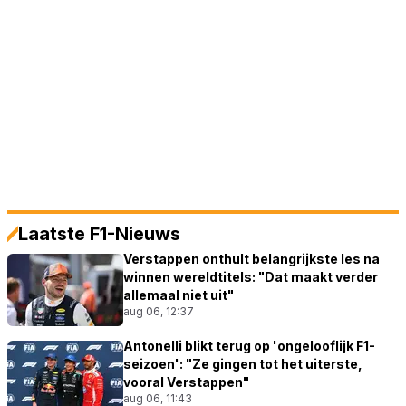
Laatste F1-Nieuws
Verstappen onthult belangrijkste les na
winnen wereldtitels: "Dat maakt verder
allemaal niet uit"
aug 06, 12:37
Antonelli blikt terug op 'ongelooflijk F1-
seizoen': "Ze gingen tot het uiterste,
vooral Verstappen"
aug 06, 11:43