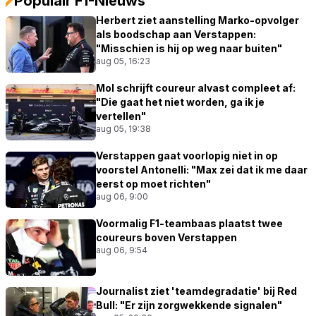
Populair F1-Nieuws
Herbert ziet aanstelling Marko-opvolger
als boodschap aan Verstappen:
"Misschien is hij op weg naar buiten"
aug 05, 16:23
Mol schrijft coureur alvast compleet af:
"Die gaat het niet worden, ga ik je
vertellen"
aug 05, 19:38
Verstappen gaat voorlopig niet in op
voorstel Antonelli: "Max zei dat ik me daar
eerst op moet richten"
aug 06, 9:00
Voormalig F1-teambaas plaatst twee
coureurs boven Verstappen
aug 06, 9:54
Journalist ziet 'teamdegradatie' bij Red
Bull: "Er zijn zorgwekkende signalen"