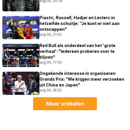
aug 05, 20:36
Piastri, Russell, Hadjar en Leclerc in
hetzelfde schuitje: “Je kunt er niet aan
ontsnappen"
aug 05, 21:00
Red Bull als onderdeel van het 'grote
verhaal': "Iedereen proberen voor te
blijven"
aug 05, 17:00
Ongekende interesse in organiseren
Grands Prix: "We krijgen meer verzoeken
uit China en Japan"
aug 05, 18:20
Meer artikelen