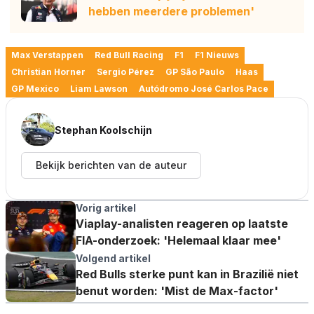
hebben meerdere problemen'
Max Verstappen
Red Bull Racing
F1
F1 Nieuws
Christian Horner
Sergio Pérez
GP São Paulo
Haas
GP Mexico
Liam Lawson
Autódromo José Carlos Pace
Stephan Koolschijn
Bekijk berichten van de auteur
Vorig artikel
Viaplay-analisten reageren op laatste
FIA-onderzoek: 'Helemaal klaar mee'
Volgend artikel
Red Bulls sterke punt kan in Brazilië niet
benut worden: 'Mist de Max-factor'