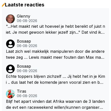
Laatste reacties
Glenny
06-08-2026
"...Het maakt niet uit hoeveel je hebt bereikt of juist n
iet. Je moet gewoon lekker jezelf zijn..." Dat vind ik z
o bijzonder aan Max Verstappen; het gaat hem om k
Bosaap
waliteit en niet om kwantiteit in het (zijn) leven. Voor
06-08-2026
zo'n mindset in een wereld waarin het nota bene he
Laat zich wel makkelijk manipuleren door die andere
el vaak juist WEL om kwantiteit draait, en dat op z
twee zeg … Lewis maakt meer fouten dan Max maar
o'n jonge leeftijd, kan ik alleen maar bewondering he
plaatst m toch boven Max .. En ja dan Kimi … Kimi rij
Bosaap
bben. Toen hij zijn eerste titel in Abu Dhabi won in 2
dt goed, begrijp mij goed, maar heeft ook het beste
06-08-2026
021 zei hij al direct dat hij had bereikt wat hij altijd al g
materiaal .. Het kan en mag nooit zo zijn dat hij kwa
Echte toppers blijven zichzelf … Jij hebt het in je Kim
raag wilde. Max was tevreden, de rest is bonus. Iets
rijden hoger ingeschaald wordt dan Lewis en Max ..
i .. dus laat het de komende jaren vooral zien en be
dergelijks heb ik bijvoorbeeld Lando Norris nog niet
Dan begrijpt je het echt niet en doe je Lewis en Max
wijs ons dat je jezelf kunt blijven … 👊👊
Tiras
horen zeggen. Eigenlijk nog geen enkele andere cou
toch echt te kort ..
06-08-2026
reur...
Blijf het apart vinden dat Afrika waarvan de 3 landen
die evt een raceweekend willen/kunnen organiseren