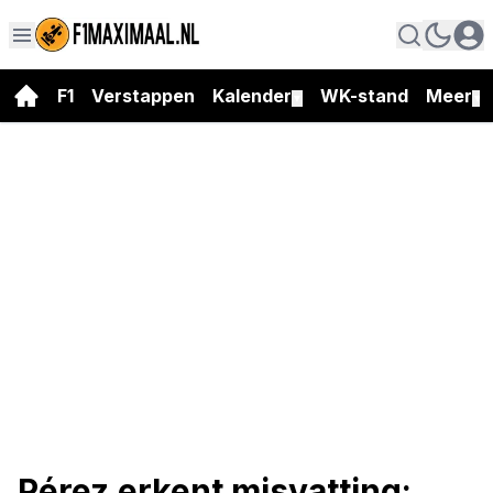
F1
Verstappen
Kalender
WK-stand
Meer
▼
▼
Pérez erkent misvatting: