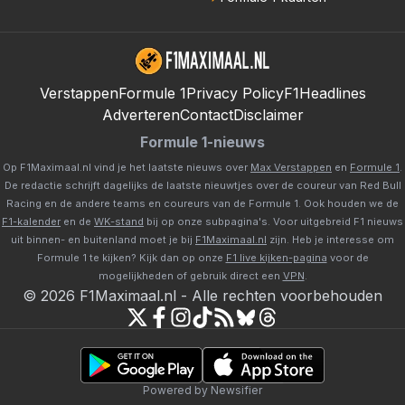
Verstappen
Formule 1
Privacy Policy
F1Headlines
Adverteren
Contact
Disclaimer
Formule 1-nieuws
Op F1Maximaal.nl vind je het laatste nieuws over
Max Verstappen
en
Formule 1
.
De redactie schrijft dagelijks de laatste nieuwtjes over de coureur van Red Bull
Racing en de andere teams en coureurs van de Formule 1. Ook houden we de
F1-kalender
en de
WK-stand
bij op onze subpagina's. Voor uitgebreid F1 nieuws
uit binnen- en buitenland moet je bij
F1Maximaal.nl
zijn. Heb je interesse om
Formule 1 te kijken? Kijk dan op onze
F1 live kijken-pagina
voor de
mogelijkheden of gebruik direct een
VPN
.
©
2026
F1Maximaal.nl
-
Alle rechten voorbehouden
Powered by Newsifier