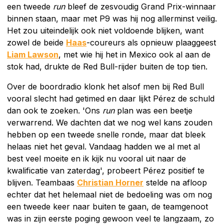
een tweede
run
bleef de zesvoudig Grand Prix-winnaar
binnen staan, maar met P9 was hij nog allerminst veilig.
Het zou uiteindelijk ook niet voldoende blijken, want
zowel de beide
Haas
-coureurs als opnieuw plaaggeest
Liam Lawson
, met wie hij het in Mexico ook al aan de
stok had, drukte de Red Bull-rijder buiten de top tien.
Over de boordradio klonk het alsof men bij Red Bull
vooral slecht had getimed en daar lijkt Pérez de schuld
dan ook te zoeken. 'Ons
run
plan was een beetje
verwarrend. We dachten dat we nog wel kans zouden
hebben op een tweede snelle ronde, maar dat bleek
helaas niet het geval. Vandaag hadden we al met al
best veel moeite en ik kijk nu vooral uit naar de
kwalificatie van zaterdag', probeert Pérez positief te
blijven. Teambaas
Christian Horner
stelde na afloop
echter dat het helemaal niet de bedoeling was om nog
een tweede keer naar buiten te gaan, de teamgenoot
was in zijn eerste poging gewoon veel te langzaam, zo