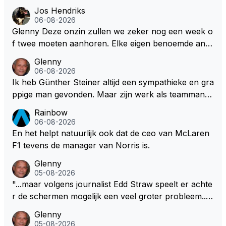
heel veel honderden miljoenen gaan spenderen aan
Jos Hendriks
het opknappen van circuits en geld voor de FOM o
06-08-2026
m maar die F1 licentie binnen te halen. Dit terwijl dez
Glenny Deze onzin zullen we zeker nog een week o
e Afrikaanse landen allemaal nog steeds flink wat on
f twee moeten aanhoren. Elke eigen benoemde anali
twikkelingshulpgeld beuren.
st of presentator denkt er het zijne van te weten en
Glenny
aan het einde van het liedje zitten ze er allemaal naa
06-08-2026
st Dus glenny sterkte met deze bullshit lezen
Ik heb Günther Steiner altijd een sympathieke en gra
ppige man gevonden. Maar zijn werk als teammanag
er bij het Amerikaanse Haas F1 heeft volgens mij no
Rainbow
oit veel indruk gemaakt. Voor mij persoonlijk lijkt hij d
06-08-2026
ezelfde weg te bewandelen als analist. En dat is niet
En het helpt natuurlijk ook dat de ceo van McLaren
vanwege zijn persoonlijke Top-3. Hij blijft sympathie
F1 tevens de manager van Norris is.
k, maar zijn werk als specialistisch commentator en
Glenny
presentator bij RTL Duitsland, een televisiezender di
05-08-2026
e de Formule 1 uitzendt in Duitsland..., mwah!
"...maar volgens journalist Edd Straw speelt er achte
r de schermen mogelijk een veel groter probleem..."
Ik weet het, ik zou er onderhand toch een beetje teg
Glenny
en moeten kunnen! Sh.t, helaas... Pfff.
05-08-2026