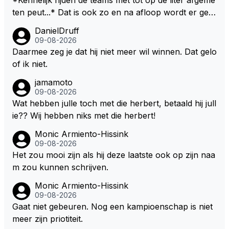
er bij RB vertrokken.
ten peut...* Dat is ook zo en na afloop wordt er gec
ontroleerd en moet er nog minimaal 1 liter in de tank
DanielDruff
zitten. Om die reden is Vettel ooit gediskwalificeerd. J
09-08-2026
e hoort soms ook wel eens dat ze brandstoof moete
Daarmee zeg je dat hij niet meer wil winnen. Dat gelo
n sparen als de race engineer denkt dat ze die ene li
of ik niet.
ter niet gaan halen. Je zou dit ook kunnen oplossen
jamamoto
door die 1 liter te verhogen naar bijv. 5 liter en dan di
09-08-2026
e ronden achter SC niet mee te tellen. Na x ronden
Wat hebben julle toch met die herbert, betaald hij jull
SC moet er na afloop niet nog 5 maar x liter inzitten.
ie?? Wij hebben niks met die herbert!
Monic Armiento-Hissink
09-08-2026
Het zou mooi zijn als hij deze laatste ook op zijn naa
m zou kunnen schrijven.
Monic Armiento-Hissink
09-08-2026
Gaat niet gebeuren. Nog een kampioenschap is niet
meer zijn priotiteit.