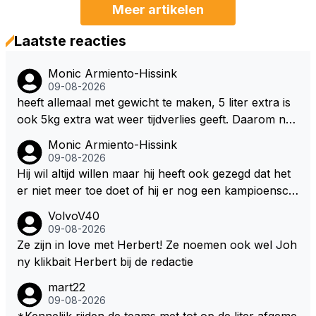
Meer artikelen
Laatste reacties
Monic Armiento-Hissink
09-08-2026
heeft allemaal met gewicht te maken, 5 liter extra is
ook 5kg extra wat weer tijdverlies geeft. Daarom ne
men veel coureurs ook niet altijd drinken mee in de
Monic Armiento-Hissink
auto, het is extra gewicht plus na 15 minuten is het h
09-08-2026
ete thee geworden.
Hij wil altijd willen maar hij heeft ook gezegd dat het
er niet meer toe doet of hij er nog een kampioensch
ap aan toevoegt. Of hij nu 4, 5 of 8 titels heeft, kamp
VolvoV40
ioen is hij al, dat zal zijn leven niet veranderen. Hij wi
09-08-2026
l in de eerste plaats races winnen met de eigen moto
Ze zijn in love met Herbert! Ze noemen ook wel Joh
r van RB. Dat zijn zijn eigen uitspraken in een van de
ny klikbait Herbert bij de redactie
talking bull podcast. Daarvoor moet het team weer d
mart22
e goede richting in gestuurd worden. Als hij perse uit
09-08-2026
was op zoveel mogelijk titels dan was hij al veel eerd
*Kennelijk rijden de teams met tot op de liter afgeme