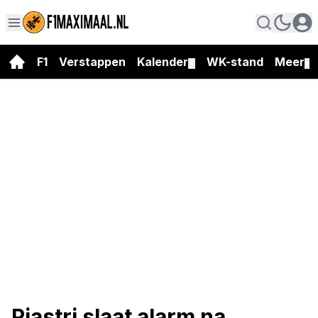
F1
Verstappen
Kalender
WK-stand
Meer
▼
▼
Piastri slaat alarm na