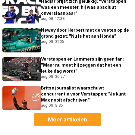
Hadjar prijst zich gelukkig: "Verstappen
was een meester, hij was absoluut
onverslaanbaar"
aug 08, 17:38
Newey door Herbert met de voeten op de
grond gezet: "Nu is het aan Honda"
aug 08, 21:05
Verstappen en Lammers zijn geen fan:
"Maar nu moet hij zeggen dat het een
leuke dag wordt"
aug 08, 20:27
Britse journalist waarschuwt
concurrentie voor Verstappen: "Je kunt
Max nooit afschrijven"
aug 09, 9:35
Meer artikelen