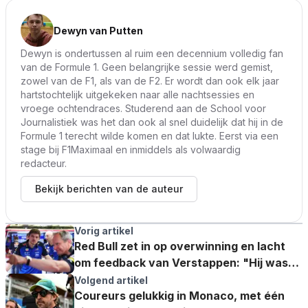
Dewyn van Putten
Dewyn is ondertussen al ruim een decennium volledig fan
van de Formule 1. Geen belangrijke sessie werd gemist,
zowel van de F1, als van de F2. Er wordt dan ook elk jaar
hartstochtelijk uitgekeken naar alle nachtsessies en
vroege ochtendraces. Studerend aan de School voor
Journalistiek was het dan ook al snel duidelijk dat hij in de
Formule 1 terecht wilde komen en dat lukte. Eerst via een
stage bij F1Maximaal en inmiddels als volwaardig
redacteur.
Bekijk berichten van de auteur
Vorig artikel
Red Bull zet in op overwinning en lacht
om feedback van Verstappen: "Hij was
beknopt"
Volgend artikel
Coureurs gelukkig in Monaco, met één