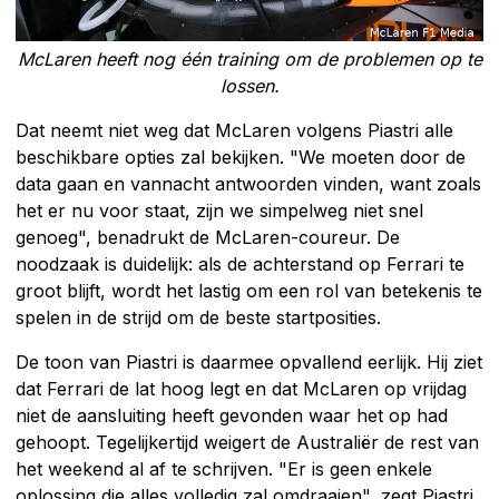
McLaren heeft nog één training om de problemen op te
lossen.
Dat neemt niet weg dat McLaren volgens Piastri alle
beschikbare opties zal bekijken. "We moeten door de
data gaan en vannacht antwoorden vinden, want zoals
het er nu voor staat, zijn we simpelweg niet snel
genoeg", benadrukt de McLaren-coureur. De
noodzaak is duidelijk: als de achterstand op Ferrari te
groot blijft, wordt het lastig om een rol van betekenis te
spelen in de strijd om de beste startposities.
De toon van Piastri is daarmee opvallend eerlijk. Hij ziet
dat Ferrari de lat hoog legt en dat McLaren op vrijdag
niet de aansluiting heeft gevonden waar het op had
gehoopt. Tegelijkertijd weigert de Australiër de rest van
het weekend al af te schrijven. "Er is geen enkele
oplossing die alles volledig zal omdraaien", zegt Piastri.