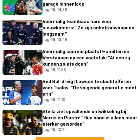
garage binnenloop"
aug 09, 14:39
Voormalig teambaas hard voor
nieuwkomers: "Ze zijn onbetrouwbaar én
langzaam"
aug 09, 13:49
Voormalig coureur plaatst Hamilton en
Verstappen op een voetstuk: "Alleen zij
kunnen zoiets doen"
aug 09, 11:58
Red Bull dreigt Lawson te slachtofferen
voor Tsolov: "De volgende generatie moet
erin"
aug 09, 11:10
Stella ziet opvallende ontwikkeling bij
Norris en Piastri: "Hun band is alleen maar
sterker geworden"
aug 09, 10:24