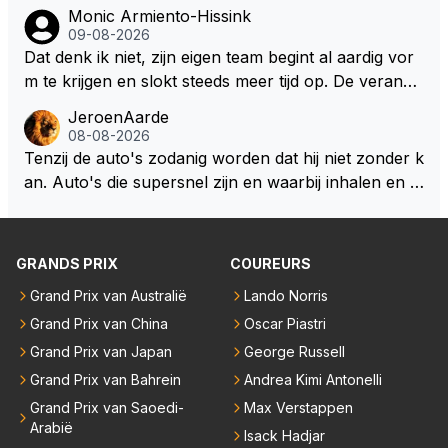
Monic Armiento-Hissink
09-08-2026
Dat denk ik niet, zijn eigen team begint al aardig vor
m te krijgen en slokt steeds meer tijd op. De verande
ringen die de komende twee jaar door gevoerd word
JeroenAarde
en zullen ben ik bang niet het gewenste effect hebb
08-08-2026
en. Mocht het wel zo zijn dan zal het 3 jaar zijn, hoo
Tenzij de auto's zodanig worden dat hij niet zonder k
guit 5 jaar maar echt niet langer. Vergeet niet, hij hee
an. Auto's die supersnel zijn en waarbij inhalen en v
ft nu een aantal races in GT3 gereden en dat heeft h
erdedigen uitdagingen zijn! Max houdt van snelheid,
em meer plezier gebracht dan de F1 op dit moment.
ronkende motoren en op de grenzen rijden van de
mogelijkheden. Het ouderwetse racen waarbij de ma
GRANDS PRIX
COUREURS
nnen en jongens verdeeld worden. Als deze auto's g
Grand Prix van Australië
Lando Norris
ebouwd worden zie ik Max het nog wel langer volho
Grand Prix van China
Oscar Piastri
uden dan dat hij op dit moment beweerd. Dan kan hij
zijn talenten en uitzonderlijke klasse laten zien en he
Grand Prix van Japan
George Russell
eft daar enorm veel lol aan.
Grand Prix van Bahrein
Andrea Kimi Antonelli
Grand Prix van Saoedi-
Max Verstappen
Arabië
Isack Hadjar