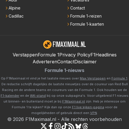
Alpine
Contact
Cadillac
Formule 1-reizen
Formule 1-kaarten
Verstappen
Formule 1
Privacy Policy
F1Headlines
Adverteren
Contact
Disclaimer
Formule 1-nieuws
Op F1Maximaal.nl vind je het laatste nieuws over
Max Verstappen
en
Formule 1
.
De redactie schrijft dagelijks de laatste nieuwtjes over de coureur van Red Bull
Racing en de andere teams en coureurs van de Formule 1. Ook houden we de
F1-kalender
en de
WK-stand
bij op onze subpagina's. Voor uitgebreid F1 nieuws
uit binnen- en buitenland moet je bij
F1Maximaal.nl
zijn. Heb je interesse om
Formule 1 te kijken? Kijk dan op onze
F1 live kijken-pagina
voor de
mogelijkheden of gebruik direct een
VPN
.
©
2026
F1Maximaal.nl
-
Alle rechten voorbehouden