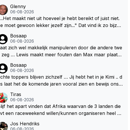
Glenny
06-08-2026
...Het maakt niet uit hoeveel je hebt bereikt of juist niet.
e moet gewoon lekker jezelf zijn..." Dat vind ik zo bijzon
er aan Max Verstappen; het gaat hem om kwaliteit en ni
Bosaap
t om kwantiteit in het (zijn) leven. Voor zo'n mindset in
06-08-2026
en wereld waarin het nota bene heel vaak juist WEL om
aat zich wel makkelijk manipuleren door die andere twe
wantiteit draait, en dat op zo'n jonge leeftijd, kan ik allee
 zeg … Lewis maakt meer fouten dan Max maar plaatst
maar bewondering hebben. Toen hij zijn eerste titel in
 toch boven Max .. En ja dan Kimi … Kimi rijdt goed, be
Bosaap
bu Dhabi won in 2021 zei hij al direct dat hij had bereikt
rijp mij goed, maar heeft ook het beste materiaal .. Het k
06-08-2026
at hij altijd al graag wilde. Max was tevreden, de rest is
n en mag nooit zo zijn dat hij kwa rijden hoger ingescha
chte toppers blijven zichzelf … Jij hebt het in je Kimi .. d
onus. Iets dergelijks heb ik bijvoorbeeld Lando Norris n
ld wordt dan Lewis en Max .. Dan begrijpt je het echt ni
s laat het de komende jaren vooral zien en bewijs ons d
 niet horen zeggen. Eigenlijk nog geen enkele andere
t en doe je Lewis en Max toch echt te kort ..
t je jezelf kunt blijven … 👊👊
Tiras
oureur...
06-08-2026
lijf het apart vinden dat Afrika waarvan de 3 landen die
vt een raceweekend willen/kunnen organiseren heel ve
l honderden miljoenen gaan spenderen aan het opknap
Jos Hendriks
en van circuits en geld voor de FOM om maar die F1 lic
06-08-2026