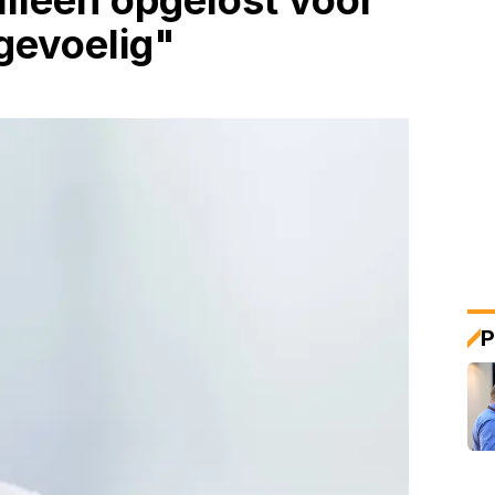
lleen opgelost voor
rgevoelig"
P