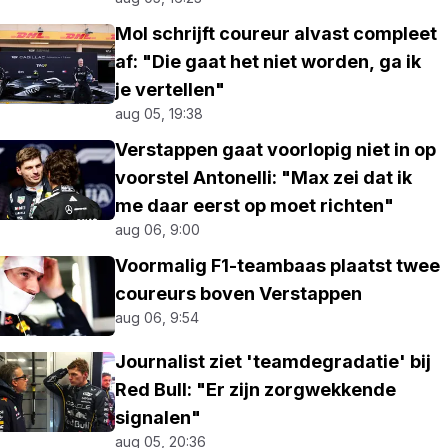
Mol schrijft coureur alvast compleet
af: "Die gaat het niet worden, ga ik
je vertellen"
aug 05, 19:38
Verstappen gaat voorlopig niet in op
voorstel Antonelli: "Max zei dat ik
me daar eerst op moet richten"
aug 06, 9:00
Voormalig F1-teambaas plaatst twee
coureurs boven Verstappen
aug 06, 9:54
Journalist ziet 'teamdegradatie' bij
Red Bull: "Er zijn zorgwekkende
signalen"
aug 05, 20:36