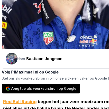
Bastiaan Jongman
door
Volg F1Maximaal.nl op Google
Stel ons als voorkeursbron in om onze artikelen vaker op Google 
Voeg toe als voorkeursbron op Google
Red Bull Racing
begon het jaar zeer moeizaam m
niet alles uit de bolide halen. De Nederlander h