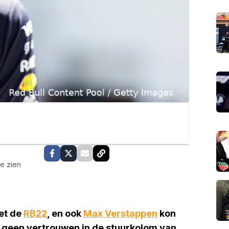
te zien
et de
RB22
, en ook
Max Verstappen
kon
ad geen vertrouwen in de stuurkolom van