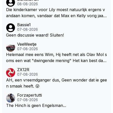
ten zelfs zijn Engineer deze auto nu besturen.
08-08-2026
s de F1 en auto industrie ook de batterij richting opg
Die kinderkamer voor Lily moest natuurlijk ergens v
egaan. Deze batterij heeft het gewicht in de F1 autos
andaan komen, vandaar dat Max en Kelly vorig jaar
erg omhoog geschroefd. Daar zou je al een behoorli
een zeer exclusief appartement hebben gekocht in
jke gewichtsvermindering mee doen en ruimte creër
Bassie1
Monaco. Naar verluid hebben ze daar zo'n 75 miljo
07-08-2026
en om de autos kleiner en smaller te maken. Om we
en euro voor af mogen tikken. Wat daarbij me nog h
Geen discussie waard! Sluiten!
er echte raceauto's te zien zodat iedereen weer teru
et meeste verbaasd is dat de gehele Nederlandse ro
gkomt naar de F1 die inmiddels weggelopen zijn!
VeeWeetje
ddelpers en de RTL Boulevards van deze wereld dit
07-08-2026
uitermate belangrijke nieuws volledig hebben gemist.
Helemaal mee eens Wim, Hij heeft net als Olav Mol s
oms een wat "dwingende mening" Het kan best dat
de fan in kwestie probeerde een vergelijkbaar gevoe
ZX12R
l bij Windsor op te roepen. Maar in een tijd zonder r
07-08-2026
aces zijn dit leuke berichtjes
AH, een vreemdganger dus, Geen wonder dat ie gee
n smaak heeft. 😜
Forzapertutti
07-08-2026
The Hinch is geen Engelsman...