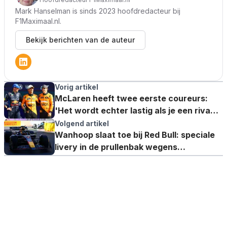
Mark Hanselman is sinds 2023 hoofdredacteur bij
F1Maximaal.nl.
Bekijk berichten van de auteur
Vorig artikel
McLaren heeft twee eerste coureurs:
'Het wordt echter lastig als je een rivaal
buiten het team hebt'
Volgend artikel
Wanhoop slaat toe bij Red Bull: speciale
livery in de prullenbak wegens
gewichtsproblemen