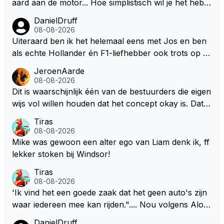
aard aan de motor... Hoe simplistisch wil je het hebb
en? Juist in de buurt van de topsnelheid is luchtwee
DanielDruff
rstand ontzettend belangrijk. Heeft Red Bull bochtgri
08-08-2026
p opgegeven voor topsnelheid? Dat is iets wat vaker
Uiteraard ben ik het helemaal eens met Jos en ben
gebeurd is, zeker met Verstappen aan bet stuur.
als echte Hollander én F1-liefhebber ook trots op de
fantastische carrière van Max Verstappen, maar de l
JeroenAarde
aatste tijd kriebelt bij mij toch de wens dat hij nog een
08-08-2026
s een knappe auto van Red Bull krijgt, waarmee hij d
Dit is waarschijnlijk één van de bestuurders die eigen
ie laatste paar records van Lewis 'ik-reed-in-een-Me
wijs vol willen houden dat het concept okay is. Dat is
rcedes-die-3-seconden-sneller-is-dan-de-rest' Hamil
het niet, dat ziet iedereen en wordt ook door de cou
Tiras
ton kan slopen. Hij heeft dat natuurlijk ook in zich, al
reurs gezegd! Dat het lichter, korter en smaller zou
08-08-2026
leen die shit-Red Bull moet beter.
moeten onderschrijf ik maar het is niet gezegd dat ik
Mike was gewoon een alter ego van Liam denk ik, ff
zijn visie van het huidige concept volg. Om de borst
lekker stoken bij Windsor!
vooruit te houden zonder gezichtsverlies is de oplos
Tiras
sing eenvoudig. Maak de motor voor een groot deel
08-08-2026
belangrijker dan de batterij in verhouding 65/35 en ni
'Ik vind het een goede zaak dat het geen auto's zijn
emand zeurt meer. De verbetering van de F1 zit in d
waar iedereen mee kan rijden.".... Nou volgens Alon
e brandstof. De batterij zorgt op den duur weer voo
so kan onder deze nieuwe (m.n. energie) regelemen
DanielDruff
r een ander milieu probleem. Door de klimaatgekte i