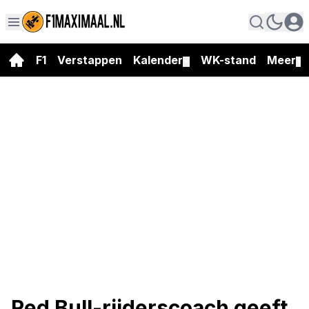
F1
Verstappen
Kalender
WK-stand
Meer
▼
▼
Red Bull-rijderscoach geeft