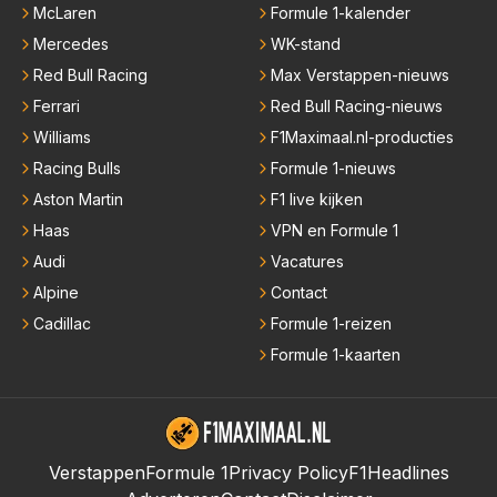
McLaren
Formule 1-kalender
Mercedes
WK-stand
Red Bull Racing
Max Verstappen-nieuws
Ferrari
Red Bull Racing-nieuws
Williams
F1Maximaal.nl-producties
Racing Bulls
Formule 1-nieuws
Aston Martin
F1 live kijken
Haas
VPN en Formule 1
Audi
Vacatures
Alpine
Contact
Cadillac
Formule 1-reizen
Formule 1-kaarten
Verstappen
Formule 1
Privacy Policy
F1Headlines