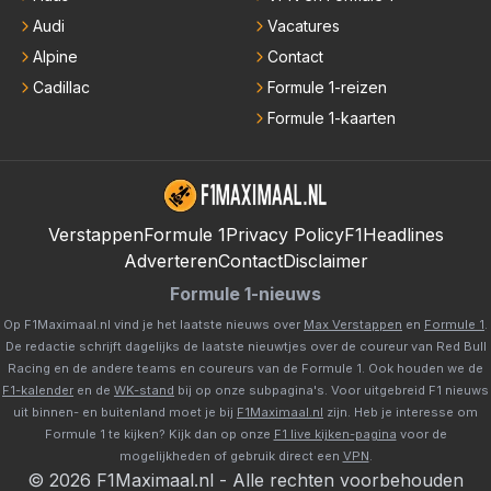
Audi
Vacatures
Alpine
Contact
Cadillac
Formule 1-reizen
Formule 1-kaarten
Verstappen
Formule 1
Privacy Policy
F1Headlines
Adverteren
Contact
Disclaimer
Formule 1-nieuws
Op F1Maximaal.nl vind je het laatste nieuws over
Max Verstappen
en
Formule 1
.
De redactie schrijft dagelijks de laatste nieuwtjes over de coureur van Red Bull
Racing en de andere teams en coureurs van de Formule 1. Ook houden we de
F1-kalender
en de
WK-stand
bij op onze subpagina's. Voor uitgebreid F1 nieuws
uit binnen- en buitenland moet je bij
F1Maximaal.nl
zijn. Heb je interesse om
Formule 1 te kijken? Kijk dan op onze
F1 live kijken-pagina
voor de
mogelijkheden of gebruik direct een
VPN
.
©
2026
F1Maximaal.nl
-
Alle rechten voorbehouden