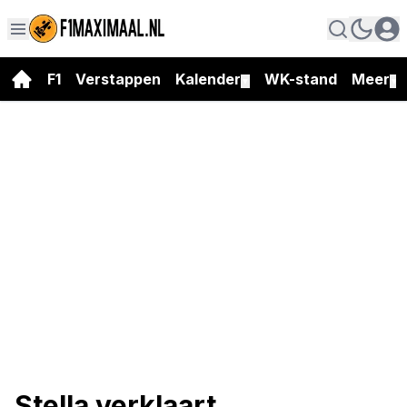
F1
Verstappen
Kalender
WK-stand
Meer
▼
▼
Stella verklaart