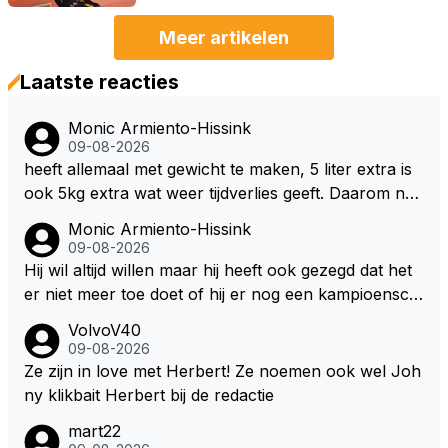
Meer artikelen
Laatste reacties
Monic Armiento-Hissink
09-08-2026
heeft allemaal met gewicht te maken, 5 liter extra is
ook 5kg extra wat weer tijdverlies geeft. Daarom ne
men veel coureurs ook niet altijd drinken mee in de
Monic Armiento-Hissink
auto, het is extra gewicht plus na 15 minuten is het h
09-08-2026
ete thee geworden.
Hij wil altijd willen maar hij heeft ook gezegd dat het
er niet meer toe doet of hij er nog een kampioensch
ap aan toevoegt. Of hij nu 4, 5 of 8 titels heeft, kamp
VolvoV40
ioen is hij al, dat zal zijn leven niet veranderen. Hij wi
09-08-2026
l in de eerste plaats races winnen met de eigen moto
Ze zijn in love met Herbert! Ze noemen ook wel Joh
r van RB. Dat zijn zijn eigen uitspraken in een van de
ny klikbait Herbert bij de redactie
talking bull podcast. Daarvoor moet het team weer d
mart22
e goede richting in gestuurd worden. Als hij perse uit