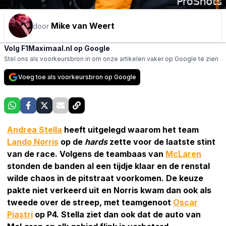
Mike van Weert
door
Volg F1Maximaal.nl op Google
Stel ons als voorkeursbron in om onze artikelen vaker op Google te zien
Voeg toe als voorkeursbron op Google
Andrea Stella
heeft uitgelegd waarom het team
Lando Norris
op de
hards
zette voor de laatste stint
van de race. Volgens de teambaas van
McLaren
stonden de banden al een tijdje klaar en de renstal
wilde chaos in de pitstraat voorkomen. De keuze
pakte niet verkeerd uit en Norris kwam dan ook als
tweede over de streep, met teamgenoot
Oscar
Piastri
op P4. Stella ziet dan ook dat de auto van