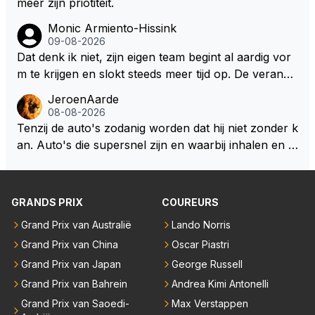
meer zijn priotiteit.
Monic Armiento-Hissink
09-08-2026
Dat denk ik niet, zijn eigen team begint al aardig vor
m te krijgen en slokt steeds meer tijd op. De verande
ringen die de komende twee jaar door gevoerd word
JeroenAarde
en zullen ben ik bang niet het gewenste effect hebb
08-08-2026
en. Mocht het wel zo zijn dan zal het 3 jaar zijn, hoo
Tenzij de auto's zodanig worden dat hij niet zonder k
guit 5 jaar maar echt niet langer. Vergeet niet, hij hee
an. Auto's die supersnel zijn en waarbij inhalen en v
ft nu een aantal races in GT3 gereden en dat heeft h
erdedigen uitdagingen zijn! Max houdt van snelheid,
em meer plezier gebracht dan de F1 op dit moment.
ronkende motoren en op de grenzen rijden van de
mogelijkheden. Het ouderwetse racen waarbij de ma
GRANDS PRIX
COUREURS
nnen en jongens verdeeld worden. Als deze auto's g
Grand Prix van Australië
Lando Norris
ebouwd worden zie ik Max het nog wel langer volho
Grand Prix van China
Oscar Piastri
uden dan dat hij op dit moment beweerd. Dan kan hij
zijn talenten en uitzonderlijke klasse laten zien en he
Grand Prix van Japan
George Russell
eft daar enorm veel lol aan.
Grand Prix van Bahrein
Andrea Kimi Antonelli
Grand Prix van Saoedi-
Max Verstappen