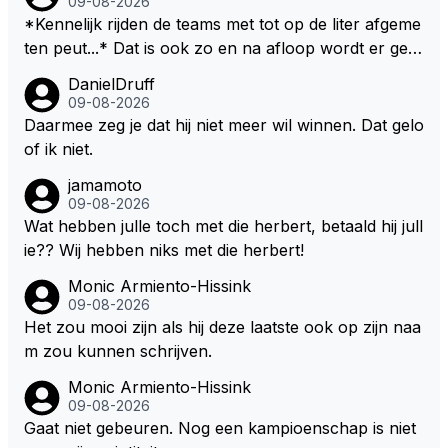
09-08-2026
was op zoveel mogelijk titels dan was hij al veel eerd
*Kennelijk rijden de teams met tot op de liter afgeme
er bij RB vertrokken.
ten peut...* Dat is ook zo en na afloop wordt er gec
ontroleerd en moet er nog minimaal 1 liter in de tank
DanielDruff
zitten. Om die reden is Vettel ooit gediskwalificeerd. J
09-08-2026
e hoort soms ook wel eens dat ze brandstoof moete
Daarmee zeg je dat hij niet meer wil winnen. Dat gelo
n sparen als de race engineer denkt dat ze die ene li
of ik niet.
ter niet gaan halen. Je zou dit ook kunnen oplossen
jamamoto
door die 1 liter te verhogen naar bijv. 5 liter en dan di
09-08-2026
e ronden achter SC niet mee te tellen. Na x ronden
Wat hebben julle toch met die herbert, betaald hij jull
SC moet er na afloop niet nog 5 maar x liter inzitten.
ie?? Wij hebben niks met die herbert!
Monic Armiento-Hissink
09-08-2026
Het zou mooi zijn als hij deze laatste ook op zijn naa
m zou kunnen schrijven.
Monic Armiento-Hissink
09-08-2026
Gaat niet gebeuren. Nog een kampioenschap is niet