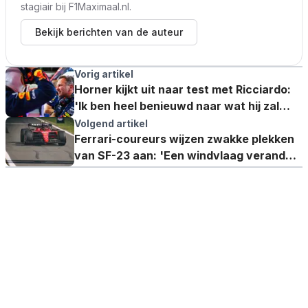
stagiair bij F1Maximaal.nl.
Bekijk berichten van de auteur
Vorig artikel
Horner kijkt uit naar test met Ricciardo:
'Ik ben heel benieuwd naar wat hij zal
leveren'
Volgend artikel
Ferrari-coureurs wijzen zwakke plekken
van SF-23 aan: 'Een windvlaag verandert
alles'