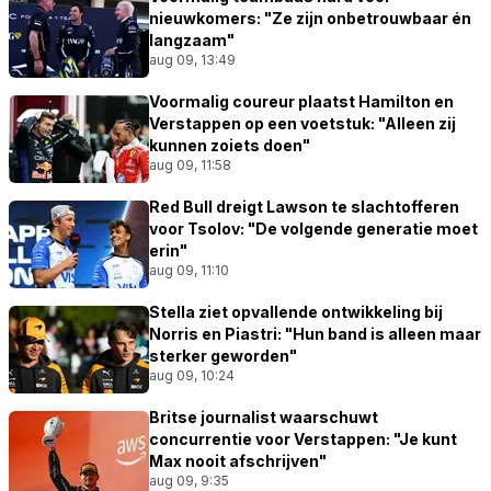
nieuwkomers: "Ze zijn onbetrouwbaar én
langzaam"
aug 09, 13:49
Voormalig coureur plaatst Hamilton en
Verstappen op een voetstuk: "Alleen zij
kunnen zoiets doen"
aug 09, 11:58
Red Bull dreigt Lawson te slachtofferen
voor Tsolov: "De volgende generatie moet
erin"
aug 09, 11:10
Stella ziet opvallende ontwikkeling bij
Norris en Piastri: "Hun band is alleen maar
sterker geworden"
aug 09, 10:24
Britse journalist waarschuwt
concurrentie voor Verstappen: "Je kunt
Max nooit afschrijven"
aug 09, 9:35