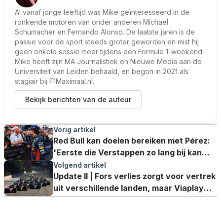
Al vanaf jonge leeftijd was Mike geïnteresseerd in de
ronkende motoren van onder anderen Michael
Schumacher en Fernando Alonso. De laatste jaren is de
passie voor de sport steeds groter geworden en mist hij
geen enkele sessie meer tijdens een Formule 1-weekend.
Mike heeft zijn MA Journalistiek en Nieuwe Media aan de
Universiteit van Leiden behaald, en begon in 2021 als
stagiair bij F1Maximaal.nl.
Bekijk berichten van de auteur
Vorig artikel
Red Bull kan doelen bereiken met Pérez:
'Eerste die Verstappen zo lang bij kan
houden'
Volgend artikel
Update II | Fors verlies zorgt voor vertrek
uit verschillende landen, maar Viaplay
blijft in Nederland