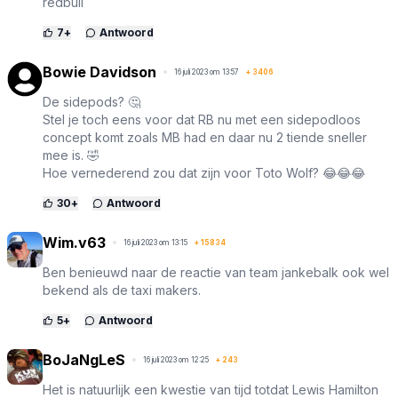
redbull
7
+
Antwoord
Bowie Davidson
16 juli 2023 om 13:57
+
3406
De sidepods? 🤔
Stel je toch eens voor dat RB nu met een sidepodloos
concept komt zoals MB had en daar nu 2 tiende sneller
mee is. 🤣
Hoe vernederend zou dat zijn voor Toto Wolf? 😂😂😂
30
+
Antwoord
Wim.v63
16 juli 2023 om 13:15
+
15834
Ben benieuwd naar de reactie van team jankebalk ook wel
bekend als de taxi makers.
5
+
Antwoord
BoJaNgLeS
16 juli 2023 om 12:25
+
243
Het is natuurlijk een kwestie van tijd totdat Lewis Hamilton