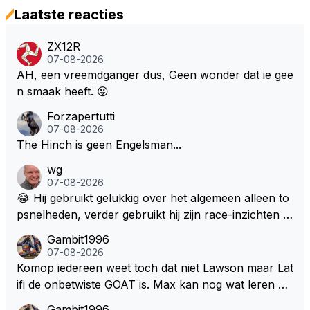
Laatste reacties
ZX12R
07-08-2026
AH, een vreemdganger dus, Geen wonder dat ie gee
n smaak heeft. 😜
Forzapertutti
07-08-2026
The Hinch is geen Engelsman...
wg
07-08-2026
😂 Hij gebruikt gelukkig over het algemeen alleen to
psnelheden, verder gebruikt hij zijn race-inzichten q
ua rotatie, baangebruik, etc. Alleen snelheid in of uit
Gambit1996
een bocht zegt helemaal niets, dus wat dat betreft h
07-08-2026
eeft hij sowieso gelijk 😂.
Komop iedereen weet toch dat niet Lawson maar Lat
ifi de onbetwiste GOAT is. Max kan nog wat leren va
n hem En iedereen maar zeggen Schumacher of Ha
Gambit1996