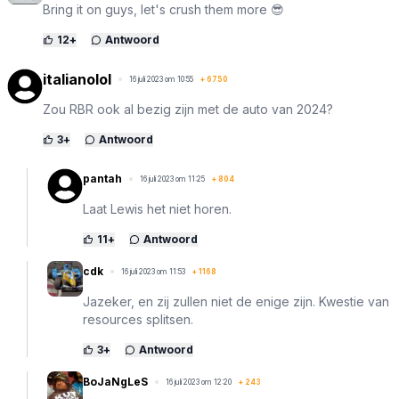
Bring it on guys, let's crush them more 😎
12
+
Antwoord
italianolol
16 juli 2023 om 10:55
+
6750
Zou RBR ook al bezig zijn met de auto van 2024?
3
+
Antwoord
pantah
16 juli 2023 om 11:25
+
804
Laat Lewis het niet horen.
11
+
Antwoord
cdk
16 juli 2023 om 11:53
+
1168
Jazeker, en zij zullen niet de enige zijn. Kwestie van
resources splitsen.
3
+
Antwoord
BoJaNgLeS
16 juli 2023 om 12:20
+
243