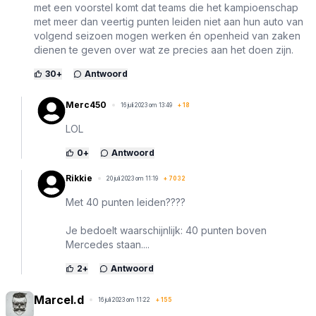
met een voorstel komt dat teams die het kampioenschap
met meer dan veertig punten leiden niet aan hun auto van
volgend seizoen mogen werken én openheid van zaken
dienen te geven over wat ze precies aan het doen zijn.
30
+
Antwoord
Merc450
16 juli 2023 om 13:49
+
18
LOL
0
+
Antwoord
Rikkie
20 juli 2023 om 11:19
+
7032
Met 40 punten leiden????
Je bedoelt waarschijnlijk: 40 punten boven
Mercedes staan....
2
+
Antwoord
Marcel.d
16 juli 2023 om 11:22
+
155