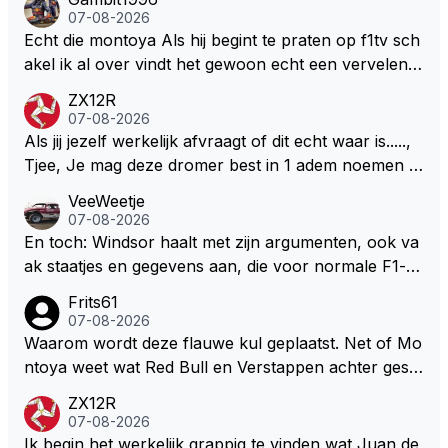
milton, hahahaha. Latifi pakt ze allemaal met de oge
07-08-2026
n dicht met als onbetwiste nummer 2 of GOATINES
Echt die montoya Als hij begint te praten op f1tv sch
S Lawson natuurlijk 😂😂😂😂😂
akel ik al over vindt het gewoon echt een vervelend
mannetje met zijn geblaas alsof hij het allemaal wel
ZX12R
weet 🤮🤮
07-08-2026
Als jij jezelf werkelijk afvraagt of dit echt waar is.....,
Tjee, Je mag deze dromer best in 1 adem noemen m
et bv een Hans Christian Andersen. Enorme drang n
VeeWeetje
aar voordragen uit eigen geest. Kan mij voorstellen d
07-08-2026
at je het leuk vindt sprookjes te luisteren maar heb jij
En toch: Windsor haalt met zijn argumenten, ook va
jezelf dan ook wel eens afgevraagd of de dappere b
ak staatjes en gegevens aan, die voor normale F1-fa
oswachter werkelijk Roodkapje uit de buik van de bo
ns niet te verkrijgen of te snappen zijn. Iets met "co
Frits61
ze wolff gesneden heeft?
okies made of your own dough" 🤣
07-08-2026
Waarom wordt deze flauwe kul geplaatst. Net of Mo
ntoya weet wat Red Bull en Verstappen achter geslo
ten deuren bespreken.
ZX12R
07-08-2026
Ik begin het werkelijk grappig te vinden wat Juan de