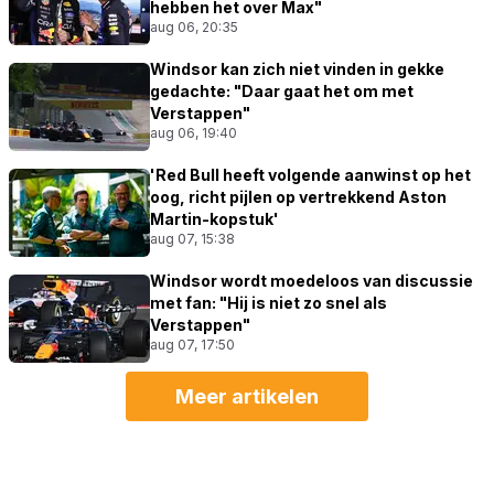
hebben het over Max"
aug 06, 20:35
Windsor kan zich niet vinden in gekke
gedachte: "Daar gaat het om met
Verstappen"
aug 06, 19:40
'Red Bull heeft volgende aanwinst op het
oog, richt pijlen op vertrekkend Aston
Martin-kopstuk'
aug 07, 15:38
Windsor wordt moedeloos van discussie
met fan: "Hij is niet zo snel als
Verstappen"
aug 07, 17:50
Meer artikelen