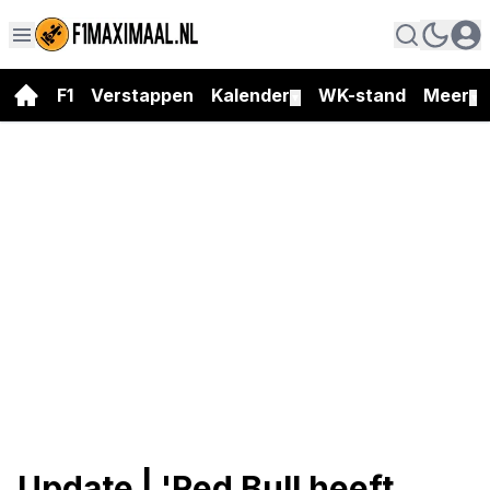
F1
Verstappen
Kalender
WK-stand
Meer
▼
▼
Update | 'Red Bull heeft