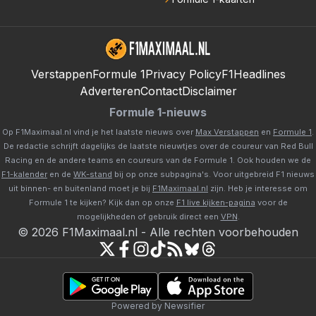
Verstappen
Formule 1
Privacy Policy
F1Headlines
Adverteren
Contact
Disclaimer
Formule 1-nieuws
Op F1Maximaal.nl vind je het laatste nieuws over
Max Verstappen
en
Formule 1
.
De redactie schrijft dagelijks de laatste nieuwtjes over de coureur van Red Bull
Racing en de andere teams en coureurs van de Formule 1. Ook houden we de
F1-kalender
en de
WK-stand
bij op onze subpagina's. Voor uitgebreid F1 nieuws
uit binnen- en buitenland moet je bij
F1Maximaal.nl
zijn. Heb je interesse om
Formule 1 te kijken? Kijk dan op onze
F1 live kijken-pagina
voor de
mogelijkheden of gebruik direct een
VPN
.
©
2026
F1Maximaal.nl
-
Alle rechten voorbehouden
Powered by Newsifier