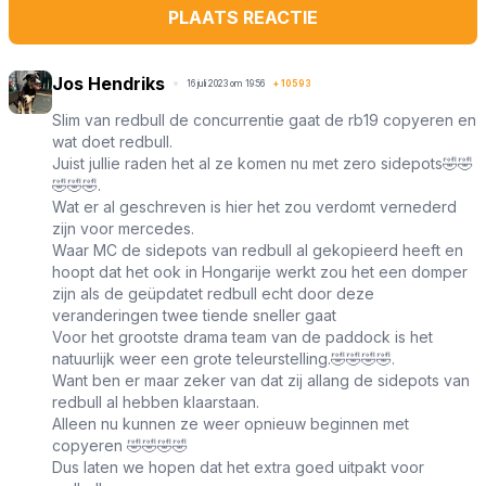
PLAATS REACTIE
Jos Hendriks
16 juli 2023 om 19:56
+
10593
Slim van redbull de concurrentie gaat de rb19 copyeren en
wat doet redbull.
Juist jullie raden het al ze komen nu met zero sidepots🤣🤣
🤣🤣🤣.
Wat er al geschreven is hier het zou verdomt vernederd
zijn voor mercedes.
Waar MC de sidepots van redbull al gekopieerd heeft en
hoopt dat het ook in Hongarije werkt zou het een domper
zijn als de geüpdatet redbull echt door deze
veranderingen twee tiende sneller gaat
Voor het grootste drama team van de paddock is het
natuurlijk weer een grote teleurstelling.🤣🤣🤣🤣.
Want ben er maar zeker van dat zij allang de sidepots van
redbull al hebben klaarstaan.
Alleen nu kunnen ze weer opnieuw beginnen met
copyeren 🤣🤣🤣🤣
Dus laten we hopen dat het extra goed uitpakt voor