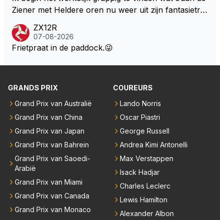
Ziener met Heldere oren nu weer uit zijn fantasietro
mmel tovert. Of de man is volslagen gek en spook in
ZX12R
zijn eigen lege geest, of, hij behoort tot de intimi van
07-08-2026
Team Verstappen...., Praten doet ie in iedergeval ma
Frietpraat in de paddock.😜
ar beter niet.
GRANDS PRIX
COUREURS
Grand Prix van Australië
Lando Norris
Grand Prix van China
Oscar Piastri
Grand Prix van Japan
George Russell
Grand Prix van Bahrein
Andrea Kimi Antonelli
Grand Prix van Saoedi-
Max Verstappen
Arabië
Isack Hadjar
Grand Prix van Miami
Charles Leclerc
Grand Prix van Canada
Lewis Hamilton
Grand Prix van Monaco
Alexander Albon