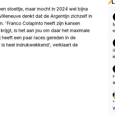
L
n stoeltje, maar mocht in 2024 wel bijna
Villeneuve denkt dat de Argentijn zichzelf in
n. 'Franco Colapinto heeft zijn kansen
M
krijgt, is het aan jou om daar het maximale
e
e
ij heeft een paar races gereden in de
e
 is heel indrukwekkend', verklaart de
e
I
n
i
a
s
n
z
e
d
H
e
s
a
m
g
r
e
a
i
n
"
t
k
W
p
r
d