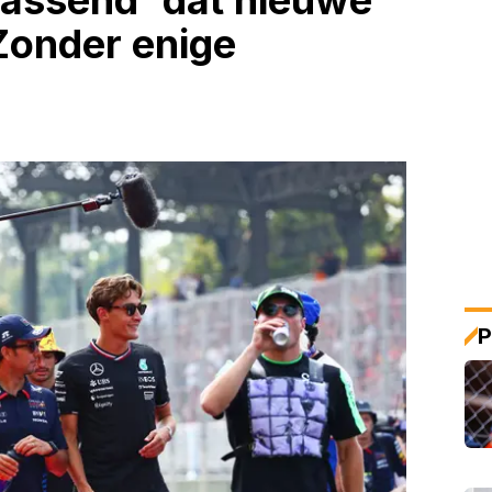
rrassend' dat nieuwe
Zonder enige
P