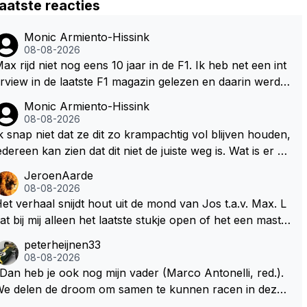
aatste reacties
Monic Armiento-Hissink
08-08-2026
ax rijd niet nog eens 10 jaar in de F1. Ik heb net een int
rview in de laatste F1 magazin gelezen en daarin werd d
 vraag gesteld waar hij zijn eigen teanm in 10, 20 jaar zi
Monic Armiento-Hissink
t staan, zijn antwoord:" dan moet er een professioneel t
08-08-2026
am staan dat mee doet voor overwinningen en kampioe
k snap niet dat ze dit zo krampachtig vol blijven houden,
schappen. Die standaard moet er altijd zijn. Het tempo v
edereen kan zien dat dit niet de juiste weg is. Wat is er mi
n de doorontwikkeling hangt ook een klein beetje af va
 mee om je fouten toe te geven in plaats van te gaan wij
JeroenAarde
 mijn eigen keuzes voor de komende jaren en wat ik do
en naar anderen waarom het fout is gegaan. Als ze had
08-08-2026
 in de F1. Maar het is zeker de doelstelling om het race t
en gewild dan hadden ze ook in kunnen grijpen op basi
et verhaal snijdt hout uit de mond van Jos t.a.v. Max. L
am verder uit te breiden richting de langeafstandsracerij
 van veiligheid want er zijn situaties waarbij de coureur
at bij mij alleen het laatste stukje open of het een maste
et name, niet richting de F1." Aangezien zijn team in div
een controle heeft over het vermogen van de auto en d
piece voor de onderhandelingen is of werkelijkheid.
peterheijnen33
rse klassen al meedoet en ook in de hoogste klasse, zie
t kan tot gevaarlijke situaties leiden. Deze auto's worde
08-08-2026
k hem er niet nog 10 jaar aanplakken aangezien hij in da
 steeds complexer, ook voor de gene die ze moeten ma
Dan heb je ook nog mijn vader (Marco Antonelli, red.).
zelfde interview aangeeft er zelf als team baas boven o
en. Kunnen we niet gewoon terug naar een gaspedaal,
e delen de droom om samen te kunnen racen in dezelf
 te willen zitten maar geen 24 races per jaar van huis te
empedaal een versnellingsbak en een stuur?
e auto. Dat zou echt geweldig zijn" How about die droo