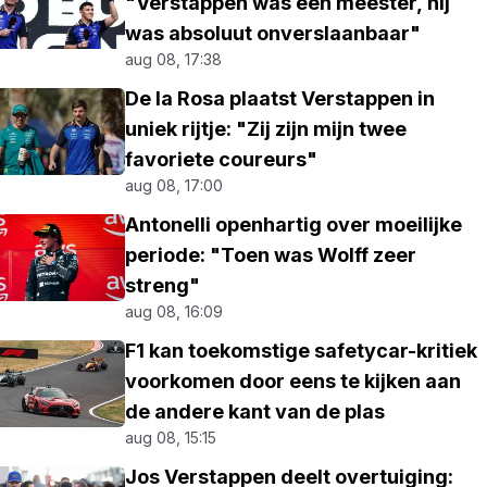
"Verstappen was een meester, hij
was absoluut onverslaanbaar"
aug 08, 17:38
De la Rosa plaatst Verstappen in
uniek rijtje: "Zij zijn mijn twee
favoriete coureurs"
aug 08, 17:00
Antonelli openhartig over moeilijke
periode: "Toen was Wolff zeer
streng"
aug 08, 16:09
F1 kan toekomstige safetycar-kritiek
voorkomen door eens te kijken aan
de andere kant van de plas
aug 08, 15:15
Jos Verstappen deelt overtuiging: