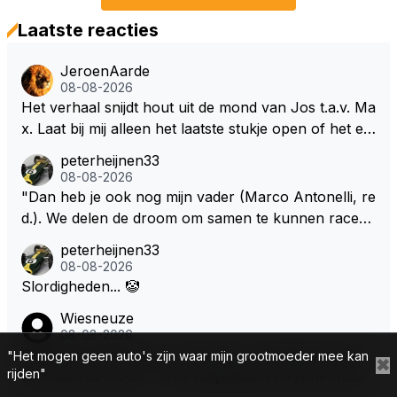
Laatste reacties
JeroenAarde
08-08-2026
Het verhaal snijdt hout uit de mond van Jos t.a.v. Ma
x. Laat bij mij alleen het laatste stukje open of het ee
n masterpiece voor de onderhandelingen is of werk
peterheijnen33
elijkheid.
08-08-2026
"Dan heb je ook nog mijn vader (Marco Antonelli, re
d.). We delen de droom om samen te kunnen racen i
n dezelfde auto. Dat zou echt geweldig zijn" How ab
peterheijnen33
out die droom met Kimi en Marco én Max én Jos? ;)
08-08-2026
Slordigheden... 🤡
Wiesneuze
08-08-2026
De auto is snel in een rechte lijn en dat ligt dan uiter
"Het mogen geen auto's zijn waar mijn grootmoeder mee kan
✖
rijden"
aard aan de motor... Hoe simplistisch wil je het hebb
en? Juist in de buurt van de topsnelheid is luchtwee