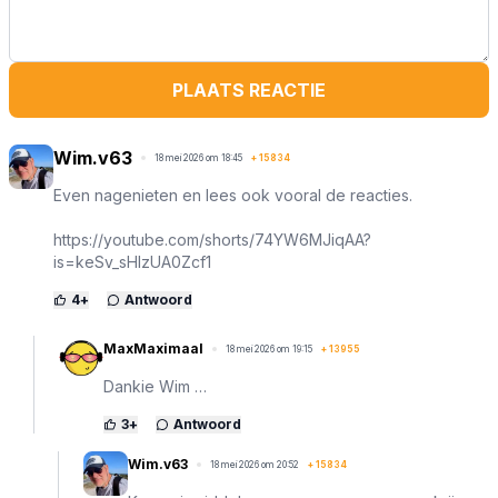
PLAATS REACTIE
Wim.v63
18 mei 2026 om 18:45
+
15834
Even nagenieten en lees ook vooral de reacties.
https://youtube.com/shorts/74YW6MJiqAA?
is=keSv_sHlzUA0Zcf1
4
+
Antwoord
MaxMaximaal
18 mei 2026 om 19:15
+
13955
Dankie Wim …
3
+
Antwoord
Wim.v63
18 mei 2026 om 20:52
+
15834