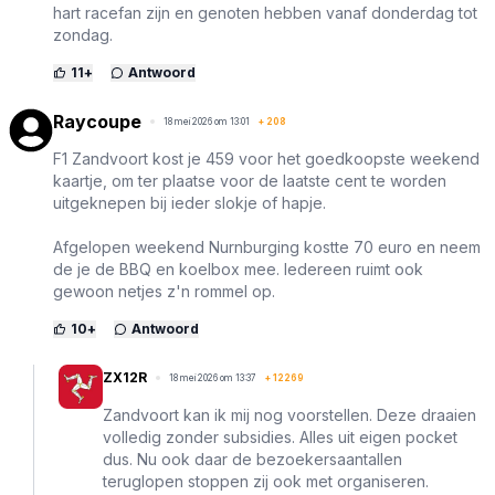
hart racefan zijn en genoten hebben vanaf donderdag tot
zondag.
11
+
Antwoord
Raycoupe
18 mei 2026 om 13:01
+
208
F1 Zandvoort kost je 459 voor het goedkoopste weekend
kaartje, om ter plaatse voor de laatste cent te worden
uitgeknepen bij ieder slokje of hapje.
Afgelopen weekend Nurnburging kostte 70 euro en neem
de je de BBQ en koelbox mee. Iedereen ruimt ook
gewoon netjes z'n rommel op.
10
+
Antwoord
ZX12R
18 mei 2026 om 13:37
+
12269
Zandvoort kan ik mij nog voorstellen. Deze draaien
volledig zonder subsidies. Alles uit eigen pocket
dus. Nu ook daar de bezoekersaantallen
teruglopen stoppen zij ook met organiseren.