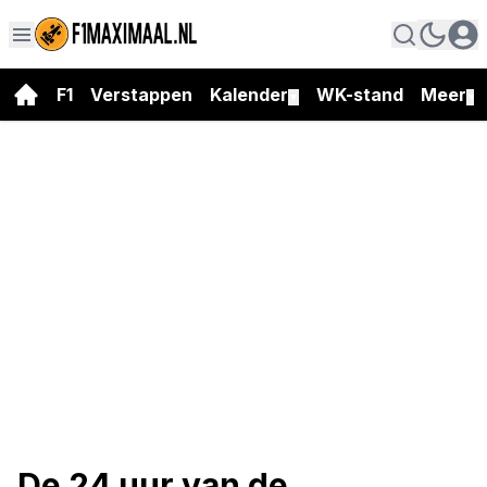
F1
Verstappen
Kalender
WK-stand
Meer
▼
▼
De 24 uur van de