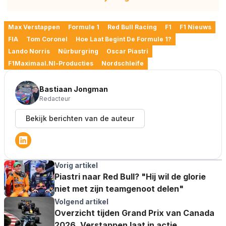
Max Verstappen
Formule 1
Red Bull Racing
F1
F1 Nieuws
FIA
Tom Coronel
Hoe Laat Begint De Formule 1?
Lando Norris
Nürburgring
Oscar Piastri
F1Maximaal.nl-Producties
Nordschleife
Bastiaan Jongman
Redacteur
Bekijk berichten van de auteur
Vorig artikel
Piastri naar Red Bull? "Hij wil de glorie
niet met zijn teamgenoot delen"
Volgend artikel
Overzicht tijden Grand Prix van Canada
2026, Verstappen laat in actie