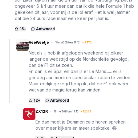
ongeveer 6 1/4 uur meer dan dat ik die hele Formule 1 heb
gekeken dit jaar, voor mij is de lol eraf. Het is wel jammer
dat die 24 uurs race maar één keer per jaar is.
15
+
Antwoord
VeeWeetje
18 mei 2026 om 11:42
+
2472
Net als jij heb ik afgelopen weekend bij elkaar
langer de wedstrijd op de Nordschleife gevolgd,
dan de F1 dit seizoen.
En dan is er Spa, en dan is er Le Mans...... er is
genoeg aan mooi en spectaculair racen te vinden.
Maar eerlijk gezegd hoop ik, dat de F1 ook weer
wat van de magie terug kan vinden.
12
+
Antwoord
ZX12R
18 mei 2026 om 13:40
+
12269
En dan moet je Dommenicale horen spreken
over meer kijkers en meer spektakel 😂