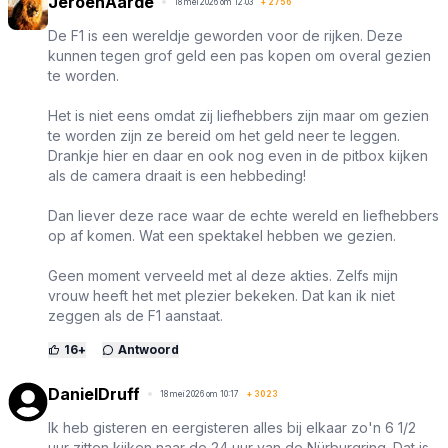
JeroenAarde
18 mei 2026 om 12:03
+
2756
De F1 is een wereldje geworden voor de rijken. Deze
kunnen tegen grof geld een pas kopen om overal gezien
te worden.
Het is niet eens omdat zij liefhebbers zijn maar om gezien
te worden zijn ze bereid om het geld neer te leggen.
Drankje hier en daar en ook nog even in de pitbox kijken
als de camera draait is een hebbeding!
Dan liever deze race waar de echte wereld en liefhebbers
op af komen. Wat een spektakel hebben we gezien.
Geen moment verveeld met al deze akties. Zelfs mijn
vrouw heeft het met plezier bekeken. Dat kan ik niet
zeggen als de F1 aanstaat.
16
+
Antwoord
DanielDruff
18 mei 2026 om 10:17
+
3023
Ik heb gisteren en eergisteren alles bij elkaar zo'n 6 1/2
uur zitten kijken naar de 24 uur van de Nürburgring. Dat is