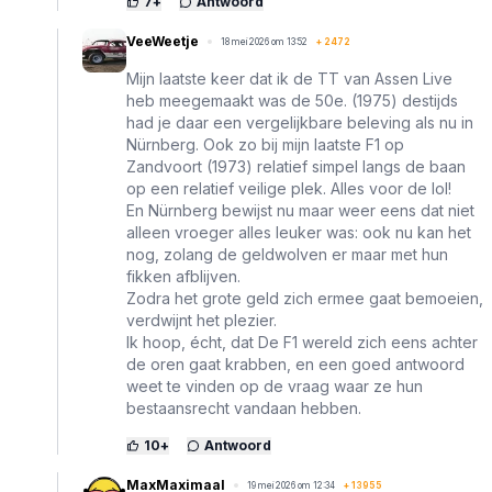
7
+
Antwoord
VeeWeetje
18 mei 2026 om 13:52
+
2472
Mijn laatste keer dat ik de TT van Assen Live
heb meegemaakt was de 50e. (1975) destijds
had je daar een vergelijkbare beleving als nu in
Nürnberg. Ook zo bij mijn laatste F1 op
Zandvoort (1973) relatief simpel langs de baan
op een relatief veilige plek. Alles voor de lol!
En Nürnberg bewijst nu maar weer eens dat niet
alleen vroeger alles leuker was: ook nu kan het
nog, zolang de geldwolven er maar met hun
fikken afblijven.
Zodra het grote geld zich ermee gaat bemoeien,
verdwijnt het plezier.
Ik hoop, écht, dat De F1 wereld zich eens achter
de oren gaat krabben, en een goed antwoord
weet te vinden op de vraag waar ze hun
bestaansrecht vandaan hebben.
10
+
Antwoord
MaxMaximaal
19 mei 2026 om 12:34
+
13955