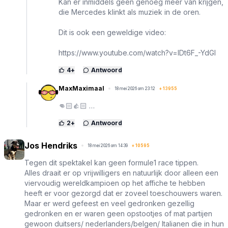
Kan er inmiddels geen genoeg meer van krijgen,
die Mercedes klinkt als muziek in de oren.
Dit is ook een geweldige video:
https://www.youtube.com/watch?v=lDt6F_-YdGI
4
+
Antwoord
MaxMaximaal
18 mei 2026 om 23:12
+
13955
👊🏻👍🏻 …
2
+
Antwoord
Jos Hendriks
18 mei 2026 om 14:39
+
10595
Tegen dit spektakel kan geen formule1 race tippen.
Alles draait er op vrijwilligers en natuurlijk door alleen een
viervoudig wereldkampioen op het affiche te hebben
heeft er voor gezorgd dat er zoveel toeschouwers waren.
Maar er werd gefeest en veel gedronken gezellig
gedronken en er waren geen opstootjes of mat partijen
gewoon duitsers/ nederlanders/belgen/ Italianen die in hun