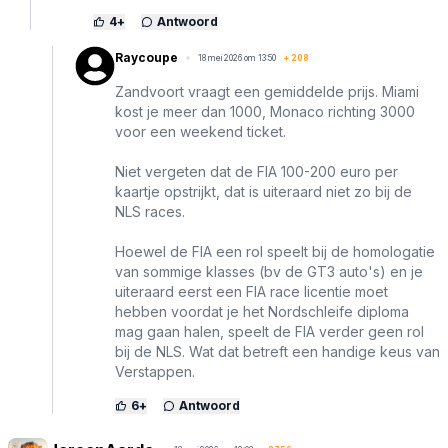
4
+
Antwoord
Raycoupe
18 mei 2026 om 13:50
+
208
Zandvoort vraagt een gemiddelde prijs. Miami
kost je meer dan 1000, Monaco richting 3000
voor een weekend ticket.
Niet vergeten dat de FIA 100-200 euro per
kaartje opstrijkt, dat is uiteraard niet zo bij de
NLS races.
Hoewel de FIA een rol speelt bij de homologatie
van sommige klasses (bv de GT3 auto's) en je
uiteraard eerst een FIA race licentie moet
hebben voordat je het Nordschleife diploma
mag gaan halen, speelt de FIA verder geen rol
bij de NLS. Wat dat betreft een handige keus van
Verstappen.
6
+
Antwoord