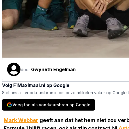
Gwyneth Engelman
door
Volg F1Maximaal.nl op Google
Stel ons als voorkeursbron in om onze artikelen vaker op Google 
Voeg toe als voorkeursbron op Google
Mark Webber
geeft aan dat het hem niet zou ver
Formule 1 blijft racen, ook als zijn contract bij
Ast