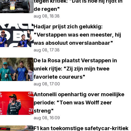
tegen kritiek: "Dat is hoe hij rijdt in
de regen"
aug 08, 18:38
Hadjar prijst zich gelukkig:
"Verstappen was een meester, hij
was absoluut onverslaanbaar"
aug 08, 17:38
De la Rosa plaatst Verstappen in
uniek rijtje: "Zij zijn mijn twee
favoriete coureurs"
aug 08, 17:00
Antonelli openhartig over moeilijke
periode: "Toen was Wolff zeer
streng"
aug 08, 16:09
F1 kan toekomstige safetycar-kritiek