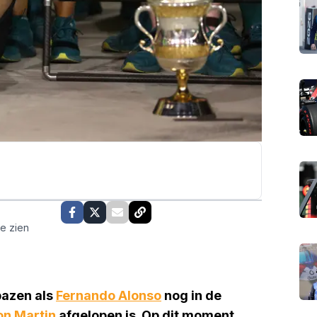
te zien
bazen als
Fernando Alonso
nog in de
on Martin
afgelopen is. Op dit moment