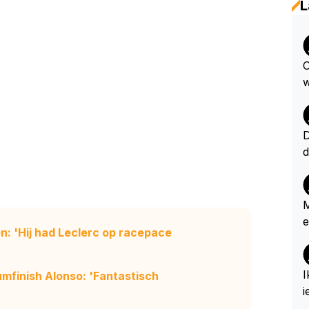
L
O
w
D
d
e
n
M
e
n: 'Hij had Leclerc op racepace
e
e
e
I
mfinish Alonso: 'Fantastisch
n
i
a
s