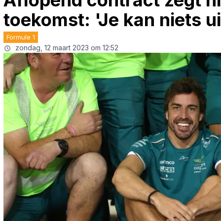
Aflopend contract zegt n
toekomst: 'Je kan niets ui
Formule 1
zondag, 12 maart 2023 om 12:52