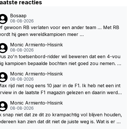
aatste reacties
Bosaap
08-08-2026
f gewoon RB verlaten voor een ander team … Met RB
ordt hij geen wereldkampioen meer …
Monic Armiento-Hissink
08-08-2026
us zo'n toetsenbord-ridder wil beweren dat een 4-vou
ig kampioen bepaalde bochten niet goed zou nemen. Di
 zal ook wel tot de groep behoren die deze reglemente
Monic Armiento-Hissink
 wel goed vindt.
08-08-2026
ax rijd niet nog eens 10 jaar in de F1. Ik heb net een int
rview in de laatste F1 magazin gelezen en daarin werd d
 vraag gesteld waar hij zijn eigen teanm in 10, 20 jaar zi
Monic Armiento-Hissink
t staan, zijn antwoord:" dan moet er een professioneel t
08-08-2026
am staan dat mee doet voor overwinningen en kampioe
k snap niet dat ze dit zo krampachtig vol blijven houden,
schappen. Die standaard moet er altijd zijn. Het tempo v
edereen kan zien dat dit niet de juiste weg is. Wat is er mi
n de doorontwikkeling hangt ook een klein beetje af va
 mee om je fouten toe te geven in plaats van te gaan wij