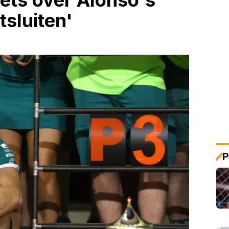
iets over Alonso's
tsluiten'
P