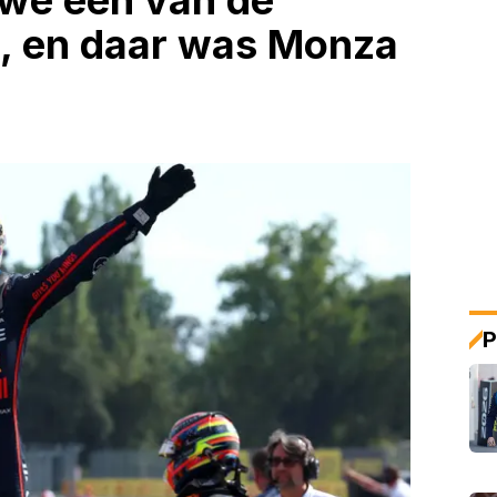
t we een van de
en, en daar was Monza
P