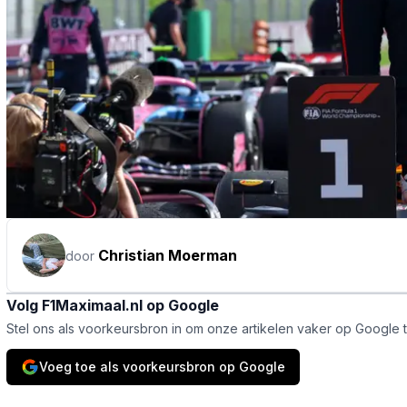
Christian Moerman
door
Volg F1Maximaal.nl op Google
Stel ons als voorkeursbron in om onze artikelen vaker op Google 
Voeg toe als voorkeursbron op Google