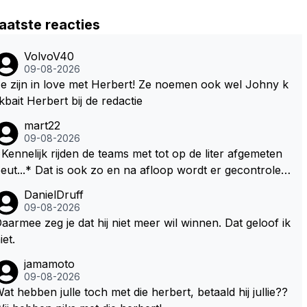
aatste reacties
VolvoV40
09-08-2026
e zijn in love met Herbert! Ze noemen ook wel Johny k
ikbait Herbert bij de redactie
mart22
09-08-2026
Kennelijk rijden de teams met tot op de liter afgemeten
* Dat is ook zo en na afloop wordt er gecontrolee
d en moet er nog minimaal 1 liter in de tank zitten. Om di
DanielDruff
 reden is Vettel ooit gediskwalificeerd. Je hoort soms oo
09-08-2026
 wel eens dat ze brandstoof moeten sparen als de race
aarmee zeg je dat hij niet meer wil winnen. Dat geloof ik
ngineer denkt dat ze die ene liter niet gaan halen. Je zo
iet.
 dit ook kunnen oplossen door die 1 liter te verhogen n
jamamoto
ar bijv. 5 liter en dan die ronden achter SC niet mee te t
09-08-2026
. Na x ronden SC moet er na afloop niet nog 5 maa
at hebben julle toch met die herbert, betaald hij jullie??
 x liter inzitten.