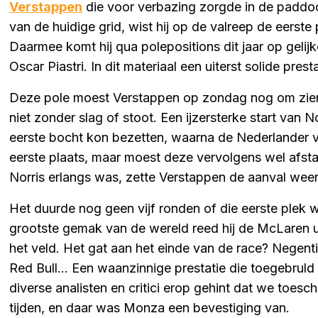
Verstappen
die voor verbazing zorgde in de paddock
van de huidige grid, wist hij op de valreep de eerste
Daarmee komt hij qua polepositions dit jaar op gel
Oscar Piastri. In dit materiaal een uiterst solide presta
Deze pole moest Verstappen op zondag nog om zien 
niet zonder slag of stoot. Een ijzersterke start van N
eerste bocht kon bezetten, waarna de Nederlander va
eerste plaats, maar moest deze vervolgens wel afst
Norris erlangs was, zette Verstappen de aanval weer 
Het duurde nog geen vijf ronden of die eerste plek 
grootste gemak van de wereld reed hij de McLaren uit
het veld. Het gat aan het einde van de race? Negen
Red Bull... Een waanzinnige prestatie die toegebruld w
diverse analisten en critici erop gehint dat we toesc
tijden, en daar was Monza een bevestiging van.