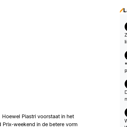
L
Z
l
*
peut...
r
e
k
D
e
n
u
a
 Hoewel Piastri voorstaat in het
ellen
W
d Prix-weekend in de betere vorm
r