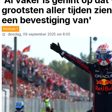
'Al vaker is gehint op da
grootsten aller tijden zi
een bevestiging van'
Formule 1
dinsdag, 09 september 2025 om 8:00