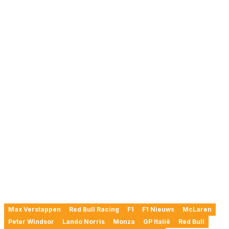
Max Verstappen
Red Bull Racing
F1
F1 Nieuws
McLaren
Peter Windsor
Lando Norris
Monza
GP Italië
Red Bull