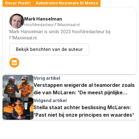
Oscar Piastri
Autodromo Nazionale Di Monza
Mark Hanselman
Hoofdredacteur F1Maximaal.nl
Mark Hanselman is sinds 2023 hoofdredacteur bij
F1Maximaal.nl.
Bekijk berichten van de auteur
Vorig artikel
Verstappen weigerde al teamorder zoals
die van McLaren: 'De meest pijnlijke
stilte'
Volgend artikel
Stella staat achter beslissing McLaren:
'Past niet bij onze principes en waardes'