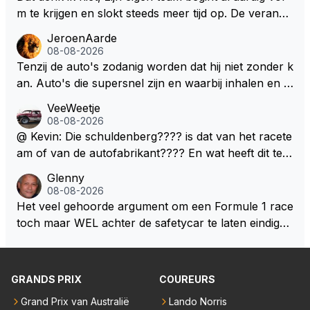
m te krijgen en slokt steeds meer tijd op. De verande
ringen die de komende twee jaar door gevoerd word
JeroenAarde
en zullen ben ik bang niet het gewenste effect hebb
08-08-2026
en. Mocht het wel zo zijn dan zal het 3 jaar zijn, hoo
Tenzij de auto's zodanig worden dat hij niet zonder k
guit 5 jaar maar echt niet langer. Vergeet niet, hij hee
an. Auto's die supersnel zijn en waarbij inhalen en v
ft nu een aantal races in GT3 gereden en dat heeft h
erdedigen uitdagingen zijn! Max houdt van snelheid,
VeeWeetje
em meer plezier gebracht dan de F1 op dit moment.
ronkende motoren en op de grenzen rijden van de
08-08-2026
mogelijkheden. Het ouderwetse racen waarbij de ma
@ Kevin: Die schuldenberg???? is dat van het racete
nnen en jongens verdeeld worden. Als deze auto's g
am of van de autofabrikant???? En wat heeft dit te
ebouwd worden zie ik Max het nog wel langer volho
maken met de prestaties van Newey???? En is Herb
Glenny
uden dan dat hij op dit moment beweerd. Dan kan hij
ert nu de spindoctor van newey geworden?? Eerlijk
08-08-2026
zijn talenten en uitzonderlijke klasse laten zien en he
gezegd snap ik de de kop én het artikel niet echt.
Het veel gehoorde argument om een Formule 1 race
eft daar enorm veel lol aan.
toch maar WEL achter de safetycar te laten eindigen
en aldus niet te kiezen voor een stukje verlenging, is
dat men vreest voor een brandstof tekort. Kennelijk
rijden de teams met tot op de liter afgemeten peut...
GRANDS PRIX
COUREURS
Grand Prix van Australië
Lando Norris