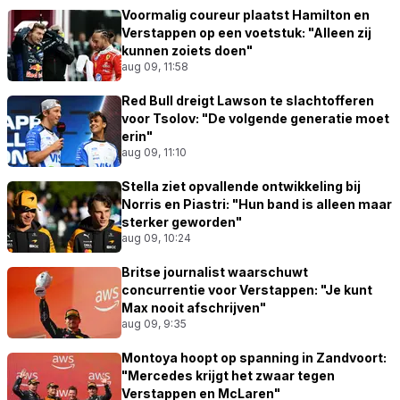
Voormalig coureur plaatst Hamilton en
Verstappen op een voetstuk: "Alleen zij
kunnen zoiets doen"
aug 09, 11:58
Red Bull dreigt Lawson te slachtofferen
voor Tsolov: "De volgende generatie moet
erin"
aug 09, 11:10
Stella ziet opvallende ontwikkeling bij
Norris en Piastri: "Hun band is alleen maar
sterker geworden"
aug 09, 10:24
Britse journalist waarschuwt
concurrentie voor Verstappen: "Je kunt
Max nooit afschrijven"
aug 09, 9:35
Montoya hoopt op spanning in Zandvoort:
"Mercedes krijgt het zwaar tegen
Verstappen en McLaren"