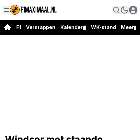
F1
Verstappen
Kalender
WK-stand
Meer
▼
▼
Windsor met staande