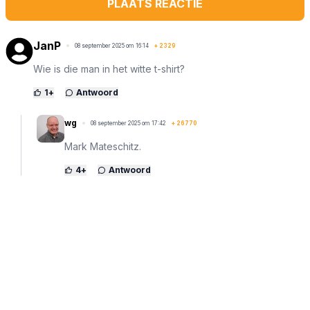
PLAATS REACTIE
JanP
08 september 2025 om 16:14
+
2329
Wie is die man in het witte t-shirt?
1
+
Antwoord
wg
08 september 2025 om 17:42
+
26770
Mark Mateschitz.
4
+
Antwoord