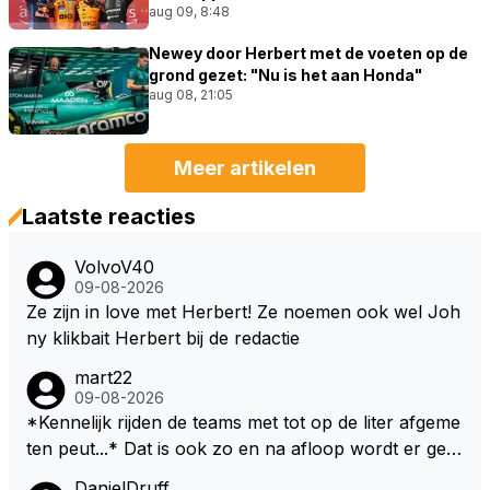
aug 09, 8:48
Newey door Herbert met de voeten op de
grond gezet: "Nu is het aan Honda"
aug 08, 21:05
Meer artikelen
Laatste reacties
VolvoV40
09-08-2026
Ze zijn in love met Herbert! Ze noemen ook wel Joh
ny klikbait Herbert bij de redactie
mart22
09-08-2026
*Kennelijk rijden de teams met tot op de liter afgeme
ten peut...* Dat is ook zo en na afloop wordt er gec
ontroleerd en moet er nog minimaal 1 liter in de tank
DanielDruff