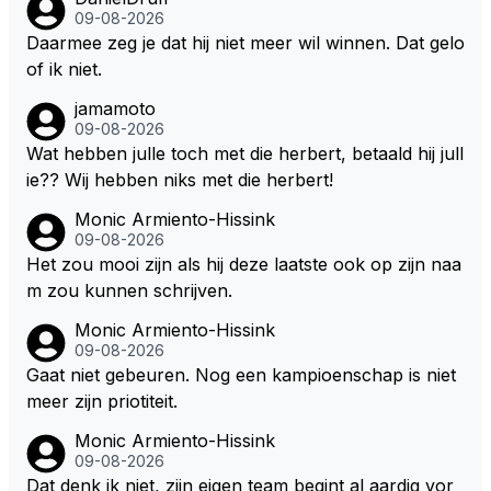
zitten. Om die reden is Vettel ooit gediskwalificeerd. J
09-08-2026
e hoort soms ook wel eens dat ze brandstoof moete
Daarmee zeg je dat hij niet meer wil winnen. Dat gelo
n sparen als de race engineer denkt dat ze die ene li
of ik niet.
ter niet gaan halen. Je zou dit ook kunnen oplossen
jamamoto
door die 1 liter te verhogen naar bijv. 5 liter en dan di
09-08-2026
e ronden achter SC niet mee te tellen. Na x ronden
Wat hebben julle toch met die herbert, betaald hij jull
SC moet er na afloop niet nog 5 maar x liter inzitten.
ie?? Wij hebben niks met die herbert!
Monic Armiento-Hissink
09-08-2026
Het zou mooi zijn als hij deze laatste ook op zijn naa
m zou kunnen schrijven.
Monic Armiento-Hissink
09-08-2026
Gaat niet gebeuren. Nog een kampioenschap is niet
meer zijn priotiteit.
Monic Armiento-Hissink
09-08-2026
Dat denk ik niet, zijn eigen team begint al aardig vor