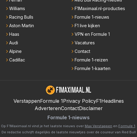
Williams
F1Maximaal.nl-producties
Racing Bulls
Formule 1-nieuws
Aston Martin
F1 live kijken
Haas
VPN en Formule 1
Audi
Vacatures
Alpine
Contact
Cadillac
Formule 1-reizen
Formule 1-kaarten
Verstappen
Formule 1
Privacy Policy
F1Headlines
Adverteren
Contact
Disclaimer
Formule 1-nieuws
Op F1Maximaal.nl vind je het laatste nieuws over
Max Verstappen
en
Formule 1
.
De redactie schrijft dagelijks de laatste nieuwtjes over de coureur van Red Bull