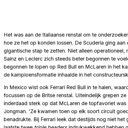
Het was aan de Italiaanse renstal om te onderzoeke
hoe ze het op konden lossen. De Scuderia ging aan 
gigantische stap te zetten. Niet alleen operationeel
Sainz en Leclerc zich steeds beter begonnen te voel
begonnen te lopen op Red Bull en McLaren in het k
de kampioensformatie inhaalde in het constructeur
In Mexico wist ook Ferrari Red Bull in te halen, waar
focussen op de Britse renstal. Uiteindelijk grepen ze
inderdaad sterk op dat McLaren de topfavoriet was in
Jongman. 'Ze kwamen toen op elk soort circuit goed u
benadrukte. Bij Ferrari leek dat destijds nog niet het
laatste twee
triple headers
indrukwekkend hebben ge