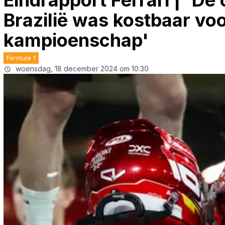
Eindrapport Ferrari | 'De
Brazilië was kostbaar voo
kampioenschap'
Formule 1
woensdag, 18 december 2024 om 10:30