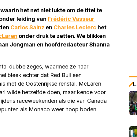
arin het net niet lukte om de titel te
 onder leiding van
Frédéric Vasseur
lden
Carlos Sainz
en
Charles Leclerc
het
cLaren
onder druk te zetten. We blikken
stiaan Jongman en hoofdredacteur Shanna
antal dubbelzeges, waarmee ze haar
el bleek echter dat Red Bull een
L
is met de Oostenrijkse renstal. McLaren
rari wilde hetzelfde doen, maar kende voor
 Tijdens raceweekenden als die van Canada
ogtepunten als Monaco weer hoop boden.