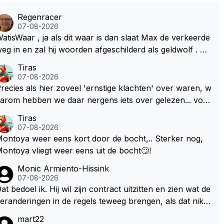
Regenracer
07-08-2026
atisWaar , ja als dit waar is dan slaat Max de verkeerde
eg in en zal hij woorden afgeschilderd als geldwolf . Hij
al daardoor van de RB president Wellicht voor een keu
Tiras
e worden gesteld .
07-08-2026
recies als hier zoveel 'ernstige klachten' over waren, w
arom hebben we daar nergens iets over gelezen... voor
ij is dit nieuw!
Tiras
07-08-2026
ontoya weer eens kort door de bocht,.. Sterker nog,
ontoya vliegt weer eens uit de bocht🙄!
Monic Armiento-Hissink
07-08-2026
at bedoel ik. Hij wil zijn contract uitzitten en zien wat de
eranderingen in de regels teweeg brengen, als dat niks
ordt valt de keuze makkelijker om voor zijn eigen team
mart22