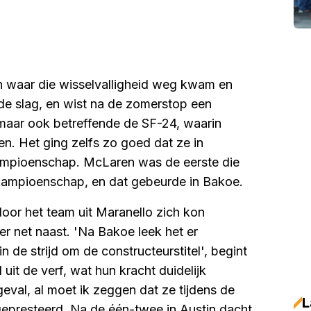
n waar die wisselvalligheid weg kwam en
de slag, en wist na de zomerstop een
, maar ook betreffende de SF-24, waarin
en. Het ging zelfs zo goed dat ze in
ampioenschap. McLaren was de eerste die
skampioenschap, en dat gebeurde in Bakoe.
door het team uit Maranello zich kon
 er net naast. 'Na Bakoe leek het er
 de strijd om de constructeurstitel', begint
it de verf, wat hun kracht duidelijk
 geval, al moet ik zeggen dat ze tijdens de
L
presteerd. Na de één-twee in Austin dacht