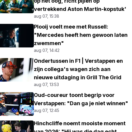
op het oog, richt pijlen op
vertrekkend Aston Martin-kopstuk'
aug 07, 15:38
Plooij voelt mee met Russell:
"Mercedes heeft hem gewoon laten
zwemmen"
aug 07, 14:42
Ondertussen in F1 | Verstappen en
zijn collega's wagen zich aan
nieuwe uitdaging in Grill The Grid
aug 07, 13:53
Oud-coureur toont begrip voor
Verstappen: "Dan ga je niet winnen"
aug 07, 12:45
Hinchcliffe noemt mooiste moment
van 2026: "Hij was die dag echt