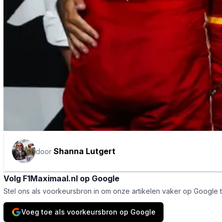
Shanna Lutgert
door
Volg F1Maximaal.nl op Google
Stel ons als voorkeursbron in om onze artikelen vaker op Google 
Voeg toe als voorkeursbron op Google