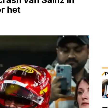
 crash van Sainz in
r het
P