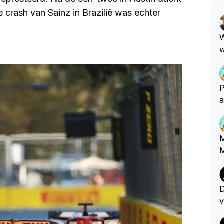
e crash van Sainz in Brazilië was echter
W
w
z
z
P
a
m
M
M
D
v
w