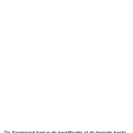
De Spanjaard had in de kwalificatie al de tweede beste