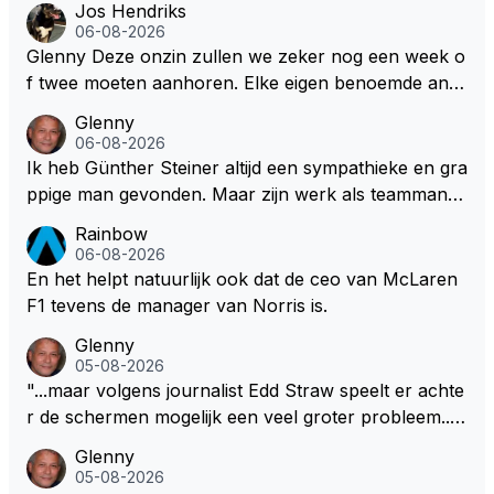
Jos Hendriks
06-08-2026
Glenny Deze onzin zullen we zeker nog een week o
f twee moeten aanhoren. Elke eigen benoemde anali
st of presentator denkt er het zijne van te weten en
Glenny
aan het einde van het liedje zitten ze er allemaal naa
06-08-2026
st Dus glenny sterkte met deze bullshit lezen
Ik heb Günther Steiner altijd een sympathieke en gra
ppige man gevonden. Maar zijn werk als teammanag
er bij het Amerikaanse Haas F1 heeft volgens mij no
Rainbow
oit veel indruk gemaakt. Voor mij persoonlijk lijkt hij d
06-08-2026
ezelfde weg te bewandelen als analist. En dat is niet
En het helpt natuurlijk ook dat de ceo van McLaren
vanwege zijn persoonlijke Top-3. Hij blijft sympathie
F1 tevens de manager van Norris is.
k, maar zijn werk als specialistisch commentator en
Glenny
presentator bij RTL Duitsland, een televisiezender di
05-08-2026
e de Formule 1 uitzendt in Duitsland..., mwah!
"...maar volgens journalist Edd Straw speelt er achte
r de schermen mogelijk een veel groter probleem..."
Ik weet het, ik zou er onderhand toch een beetje teg
Glenny
en moeten kunnen! Sh.t, helaas... Pfff.
05-08-2026