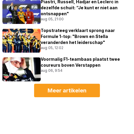
Piastri, Russell, Hadjar en Leclerc in
dezelfde schuit: “Je kunt er niet aan
ontsnappen"
aug 05, 21:00
Topstrateeg verklaart sprong naar
Formule 1-top: "Brown en Stella
veranderden het leiderschap"
aug 05, 12:02
Voormalig F1-teambaas plaatst twee
coureurs boven Verstappen
aug 06, 9:54
Meer artikelen