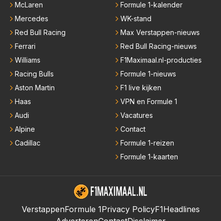
McLaren
Formule 1-kalender
Mercedes
WK-stand
Red Bull Racing
Max Verstappen-nieuws
Ferrari
Red Bull Racing-nieuws
Williams
F1Maximaal.nl-producties
Racing Bulls
Formule 1-nieuws
Aston Martin
F1 live kijken
Haas
VPN en Formule 1
Audi
Vacatures
Alpine
Contact
Cadillac
Formule 1-reizen
Formule 1-kaarten
Verstappen
Formule 1
Privacy Policy
F1Headlines
Adverteren
Contact
Disclaimer