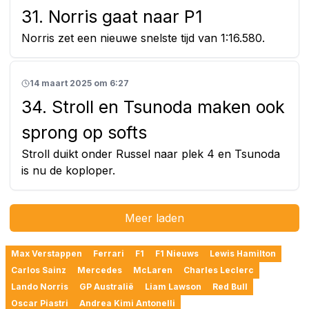
31. Norris gaat naar P1
Norris zet een nieuwe snelste tijd van 1:16.580.
14 maart 2025 om 6:27
34. Stroll en Tsunoda maken ook
sprong op softs
Stroll duikt onder Russel naar plek 4 en Tsunoda
is nu de koploper.
Meer laden
Max Verstappen
Ferrari
F1
F1 Nieuws
Lewis Hamilton
Carlos Sainz
Mercedes
McLaren
Charles Leclerc
Lando Norris
GP Australië
Liam Lawson
Red Bull
Oscar Piastri
Andrea Kimi Antonelli