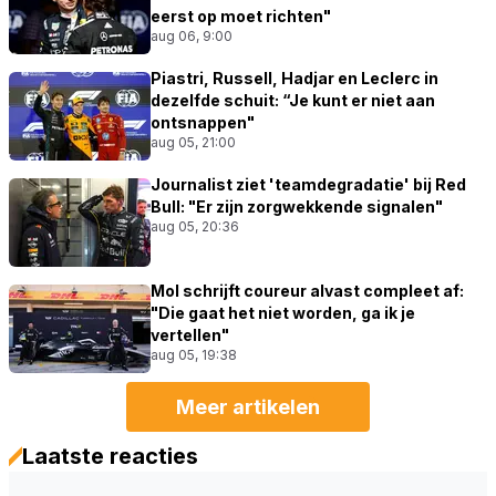
eerst op moet richten"
aug 06, 9:00
Piastri, Russell, Hadjar en Leclerc in
dezelfde schuit: “Je kunt er niet aan
ontsnappen"
aug 05, 21:00
Journalist ziet 'teamdegradatie' bij Red
Bull: "Er zijn zorgwekkende signalen"
aug 05, 20:36
Mol schrijft coureur alvast compleet af:
"Die gaat het niet worden, ga ik je
vertellen"
aug 05, 19:38
Meer artikelen
Laatste reacties