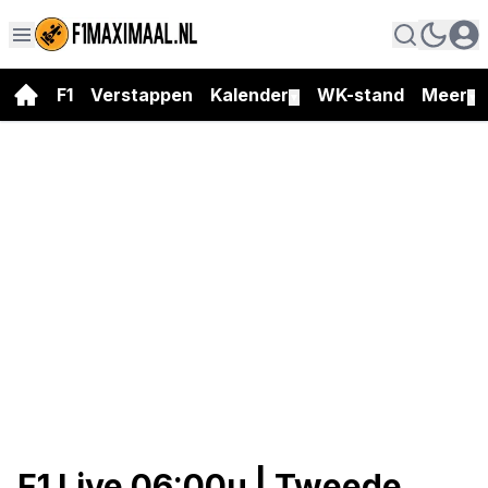
F1
Verstappen
Kalender
WK-stand
Meer
▼
▼
F1 Live 06:00u | Tweede