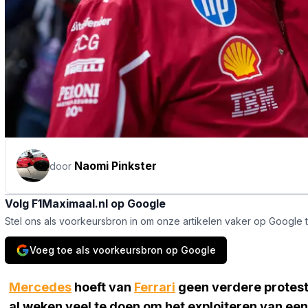
Naomi Pinkster
door
Volg F1Maximaal.nl op Google
Stel ons als voorkeursbron in om onze artikelen vaker op Google 
Voeg toe als voorkeursbron op Google
Mercedes
hoeft van
Ferrari
geen verdere proteste
al weken veel te doen om het exploiteren van een g