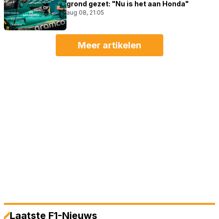
grond gezet: "Nu is het aan Honda"
aug 08, 21:05
Meer artikelen
Laatste F1-Nieuws