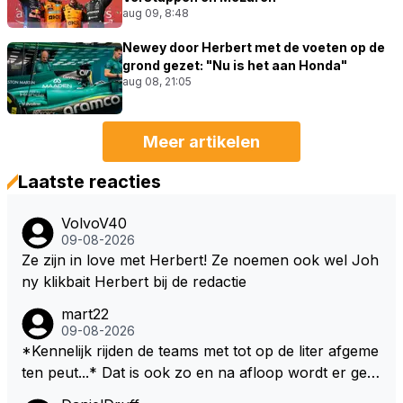
aug 09, 8:48
Newey door Herbert met de voeten op de
grond gezet: "Nu is het aan Honda"
aug 08, 21:05
Meer artikelen
Laatste reacties
VolvoV40
09-08-2026
Ze zijn in love met Herbert! Ze noemen ook wel Joh
ny klikbait Herbert bij de redactie
mart22
09-08-2026
*Kennelijk rijden de teams met tot op de liter afgeme
ten peut...* Dat is ook zo en na afloop wordt er gec
ontroleerd en moet er nog minimaal 1 liter in de tank