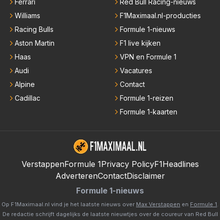
Ferrari
Red Bull Racing-nieuws
Williams
F1Maximaal.nl-producties
Racing Bulls
Formule 1-nieuws
Aston Martin
F1 live kijken
Haas
VPN en Formule 1
Audi
Vacatures
Alpine
Contact
Cadillac
Formule 1-reizen
Formule 1-kaarten
Verstappen
Formule 1
Privacy Policy
F1Headlines
Adverteren
Contact
Disclaimer
Formule 1-nieuws
Op F1Maximaal.nl vind je het laatste nieuws over
Max Verstappen
en
Formule 1
.
De redactie schrijft dagelijks de laatste nieuwtjes over de coureur van Red Bull