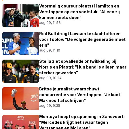
Voormalig coureur plaatst Hamilton en
Verstappen op een voetstuk: "Alleen zij
kunnen zoiets doen"
aug 09, 11:58
Red Bull dreigt Lawson te slachtofferen
voor Tsolov: "De volgende generatie moet
erin"
aug 09, 11:10
Stella ziet opvallende ontwikkeling bij
Norris en Piastri: "Hun band is alleen maar
sterker geworden"
aug 09, 10:24
Britse journalist waarschuwt
concurrentie voor Verstappen: "Je kunt
Max nooit afschrijven"
aug 09, 9:35
Montoya hoopt op spanning in Zandvoort:
"Mercedes krijgt het zwaar tegen
Verstappen en McLaren"