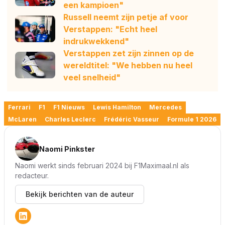
een kampioen"
Russell neemt zijn petje af voor
Verstappen: "Echt heel
indrukwekkend"
Verstappen zet zijn zinnen op de
wereldtitel: "We hebben nu heel
veel snelheid"
Ferrari
F1
F1 Nieuws
Lewis Hamilton
Mercedes
McLaren
Charles Leclerc
Frédéric Vasseur
Formule 1 2026
Naomi Pinkster
Naomi werkt sinds februari 2024 bij F1Maximaal.nl als
redacteur.
Bekijk berichten van de auteur