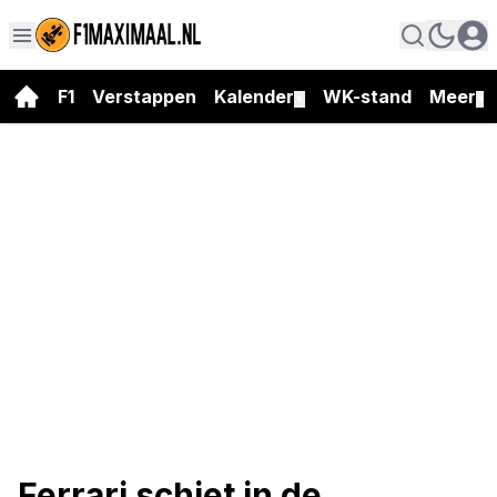
F1
Verstappen
Kalender
WK-stand
Meer
▼
▼
Ferrari schiet in de