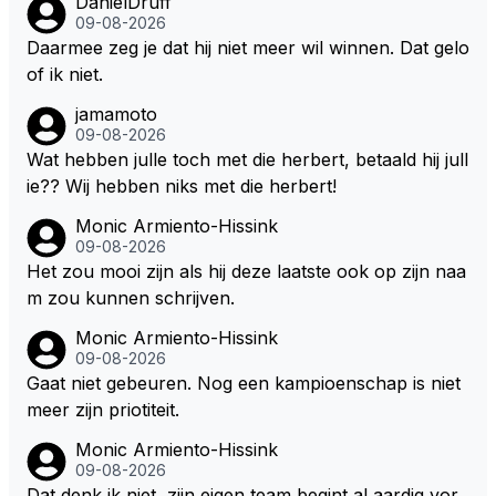
DanielDruff
zitten. Om die reden is Vettel ooit gediskwalificeerd. J
09-08-2026
e hoort soms ook wel eens dat ze brandstoof moete
Daarmee zeg je dat hij niet meer wil winnen. Dat gelo
n sparen als de race engineer denkt dat ze die ene li
of ik niet.
ter niet gaan halen. Je zou dit ook kunnen oplossen
jamamoto
door die 1 liter te verhogen naar bijv. 5 liter en dan di
09-08-2026
e ronden achter SC niet mee te tellen. Na x ronden
Wat hebben julle toch met die herbert, betaald hij jull
SC moet er na afloop niet nog 5 maar x liter inzitten.
ie?? Wij hebben niks met die herbert!
Monic Armiento-Hissink
09-08-2026
Het zou mooi zijn als hij deze laatste ook op zijn naa
m zou kunnen schrijven.
Monic Armiento-Hissink
09-08-2026
Gaat niet gebeuren. Nog een kampioenschap is niet
meer zijn priotiteit.
Monic Armiento-Hissink
09-08-2026
Dat denk ik niet, zijn eigen team begint al aardig vor