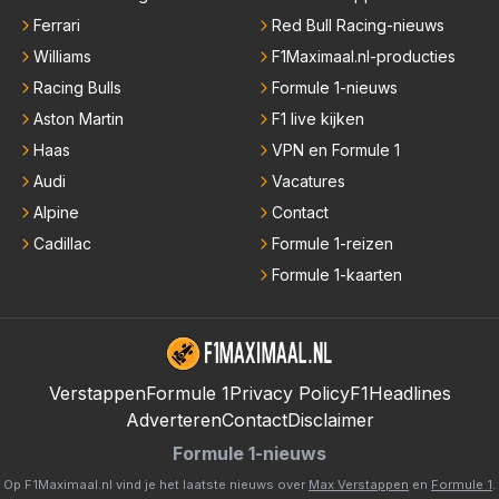
Ferrari
Red Bull Racing-nieuws
Williams
F1Maximaal.nl-producties
Racing Bulls
Formule 1-nieuws
Aston Martin
F1 live kijken
Haas
VPN en Formule 1
Audi
Vacatures
Alpine
Contact
Cadillac
Formule 1-reizen
Formule 1-kaarten
Verstappen
Formule 1
Privacy Policy
F1Headlines
Adverteren
Contact
Disclaimer
Formule 1-nieuws
Op F1Maximaal.nl vind je het laatste nieuws over
Max Verstappen
en
Formule 1
.