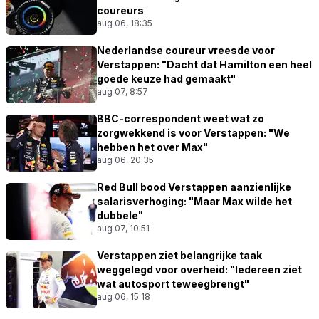
coureurs
aug 06, 18:35
Nederlandse coureur vreesde voor
Verstappen: "Dacht dat Hamilton een heel
goede keuze had gemaakt"
aug 07, 8:57
BBC-correspondent weet wat zo
zorgwekkend is voor Verstappen: "We
hebben het over Max"
aug 06, 20:35
Red Bull bood Verstappen aanzienlijke
salarisverhoging: "Maar Max wilde het
dubbele"
aug 07, 10:51
Verstappen ziet belangrijke taak
weggelegd voor overheid: "Iedereen ziet
wat autosport teweegbrengt"
aug 06, 15:18