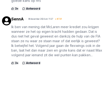
goede kans op nr5
3
+
Antwoord
SennA
08 december 2024 om 11:27
+
8721
Ik ben van mening dat McLaren meer krediet zou krijgen
wanneer ze het op eigen kracht hadden gedaan. Dat is
dus niet het geval geweest en dankzij de hulp van de FIA
staan ze nu waar ze staan maar of dat eerlijk is geweest?
Ik betwijfel het. Volgend jaar gaan de flexwings ook in de
ban, laat het dan maar zien en grote kans dat er naast Max
volgend jaar iemand zit die wel punten kan pakken...
3
+
Antwoord