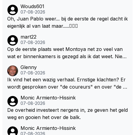
et verhaal op gebaseerd nergens op dus gewoon w
Wouds601
eer een gebakken lucht verhaal Ps: zet in het vervol
07-08-2026
g in de header dat montoya het weet scheelde weer
Oh, Juan Pablo weer... bij de eerste de regel dacht ik
lees werk
eigenlijk al van laat maar.....🤦🏻‍♂️
mart22
07-08-2026
Op de eerste plaats weet Montoya net zo veel van
wat er binnenkamers is gezegd als ik dat weet. Niets
dus. Dus de uitspraak "we willen eigenlijk het dubbel
Glenny
e!" is gewoon uit zijn dikke duim gezogen. Daarnaast
07-08-2026
heb ik Max en co nooit iets anders horen zeggen da
Ik vind het een wazig verhaal. Ernstige klachten? Er
n "we hebben een contract tot en met 2028" Ik sna
wordt gesproken over "de coureurs" en over "de te
p dat RBR een verlenging van dat contract wil want
ams" zonder dat op enig manier duidelijk wordt gem
Monic Armiento-Hissink
dat maakt sponsorcontracten een stuk makkelijker
aakt hoe deze standpunten c.q. opvattingen zijn ver
07-08-2026
maar ik snap nog beter dat Max voor zichzelf geen
deeld. Ik bedoel, hoeveel coureurs, 2, 8 of meer? E
De overheid investeert nergens in, ze geven het geld
enkele deur wil dichtgooien, zeker niet met deze "tr
n hoeveel en welke teams? De coureurs hebben er
weg en gooien het over de balk.
ut" auto's. Als laatste denk ik dat Max donders goed
nstige klachten. Oh ja, welke? Teams vrezen een na
Monic Armiento-Hissink
weet hoe bij andere teams de hazen lopen en wat hij
deel. Oh ja, welke? Het enige dat concreet is, is de m
07-08-2026