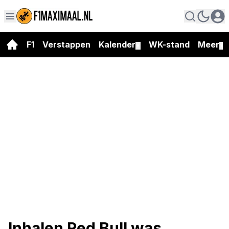
F1
Verstappen
Kalender
WK-stand
Meer
▼
▼
Inhalen Red Bull was