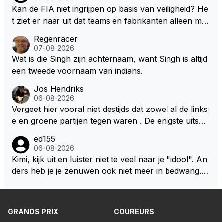
nu heeft bij Red Bull. Dat het gras niet overal even g
edewerking van Pirelli. In mijn ogen wordt het daard
Kan de FIA niet ingrijpen op basis van veiligheid? He
roen is hoef je hem niet te vertellen.
oor lastig om de juiste context te bepalen. Maar welli
t ziet er naar uit dat teams en fabrikanten alleen ma
cht volgt deze informatie nog in de nabije toekomst?
ar naar hun eigen belang kijken en de veiligheid van
Regenracer
hun coureurs op de laatste plaats komt. Eigenlijk he
07-08-2026
bben coureurs maar weinig te vertellen over hun ve
Wat is die Singh zijn achternaam, want Singh is altijd
iligheid, er wordt toch niet naar ze geluisterd.
een tweede voornaam van indians.
Jos Hendriks
06-08-2026
Vergeet hier vooral niet destijds dat zowel al de links
e en groene partijen tegen waren . De enigste uitspr
aak van een groenlinkse daarnaast bouw er een dak
ed155
over dan kunnen ze hun eigen uitlaat gassen inade
06-08-2026
men maar niet wetende was dat de F1 motor schone
Kimi, kijk uit en luister niet te veel naar je "idool". An
r is dan een normale auto. Dus denk echt niet dat de
ders heb je je zenuwen ook niet meer in bedwang. Zi
ze groene/wollen regering hier de F1 talenten of kar
e Bezechi, Di Antonio.. misschien anders tegen Max/
ters zullen steunen laat staan om een euro in het cir
Marquez/Jos ? Veel gezelliger
cuit Zandvoort te steken
GRANDS PRIX
COUREURS