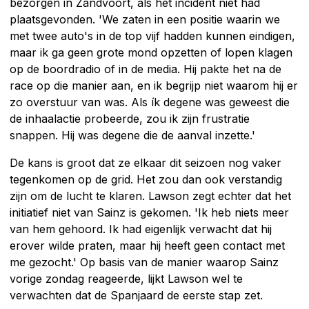
bezorgen in Zandvoort, als het incident niet had
plaatsgevonden. 'We zaten in een positie waarin we
met twee auto's in de top vijf hadden kunnen eindigen,
maar ik ga geen grote mond opzetten of lopen klagen
op de boordradio of in de media. Hij pakte het na de
race op die manier aan, en ik begrijp niet waarom hij er
zo overstuur van was. Als ík degene was geweest die
de inhaalactie probeerde, zou ik zijn frustratie
snappen. Hij was degene die de aanval inzette.'
De kans is groot dat ze elkaar dit seizoen nog vaker
tegenkomen op de grid. Het zou dan ook verstandig
zijn om de lucht te klaren. Lawson zegt echter dat het
initiatief niet van Sainz is gekomen. 'Ik heb niets meer
van hem gehoord. Ik had eigenlijk verwacht dat hij
erover wilde praten, maar hij heeft geen contact met
me gezocht.' Op basis van de manier waarop Sainz
vorige zondag reageerde, lijkt Lawson wel te
verwachten dat de Spanjaard de eerste stap zet.