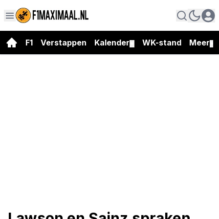
F1
Verstappen
Kalender
WK-stand
Meer
▼
▼
Lawson en Sainz spraken