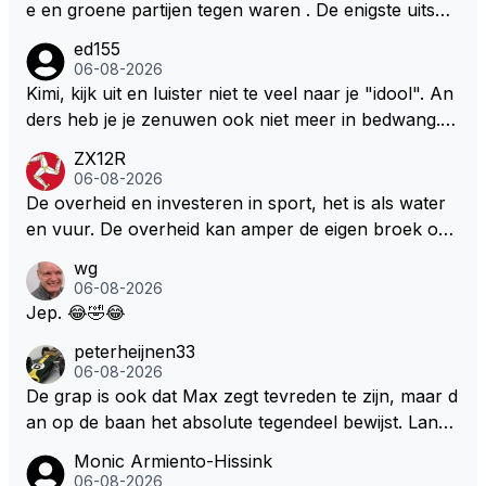
e en groene partijen tegen waren . De enigste uitspr
aak van een groenlinkse daarnaast bouw er een dak
ed155
over dan kunnen ze hun eigen uitlaat gassen inade
06-08-2026
men maar niet wetende was dat de F1 motor schone
Kimi, kijk uit en luister niet te veel naar je "idool". An
r is dan een normale auto. Dus denk echt niet dat de
ders heb je je zenuwen ook niet meer in bedwang. Zi
ze groene/wollen regering hier de F1 talenten of kar
e Bezechi, Di Antonio.. misschien anders tegen Max/
ZX12R
ters zullen steunen laat staan om een euro in het cir
Marquez/Jos ? Veel gezelliger
06-08-2026
cuit Zandvoort te steken
De overheid en investeren in sport, het is als water
en vuur. De overheid kan amper de eigen broek oph
ouden. De Staat steelt liever, liefst van eigen burger
wg
s. Je kunt de Staat het best vergelijken met de sherif
06-08-2026
f van Nottinghem (Robin Hood) welk achter de bom
Jep. 😂🤣😂
en verscholen de argeloze burger opwacht om he
peterheijnen33
m/haar van zijn laatste zuurverdiende stuiver te ber
06-08-2026
oven. De Staat heeft nooit ooit maar een stuiver in Z
De grap is ook dat Max zegt tevreden te zijn, maar d
andvoort willen investeren en dat zal ook nooit gebe
an op de baan het absolute tegendeel bewijst. Lando
uren. Afdragen van BTW gelden en vergunningen bi
zegt daarentegen juist meer te willen, maar laat het
Monic Armiento-Hissink
j dergelijke sportievefestiviteiten MOET je dan weer
dan eigenlijk niet echt zien. ;)
06-08-2026