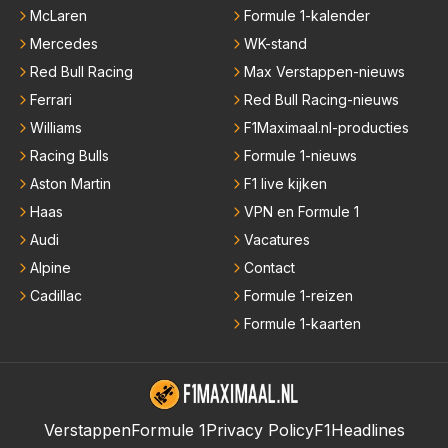
McLaren
Formule 1-kalender
Mercedes
WK-stand
Red Bull Racing
Max Verstappen-nieuws
Ferrari
Red Bull Racing-nieuws
Williams
F1Maximaal.nl-producties
Racing Bulls
Formule 1-nieuws
Aston Martin
F1 live kijken
Haas
VPN en Formule 1
Audi
Vacatures
Alpine
Contact
Cadillac
Formule 1-reizen
Formule 1-kaarten
Verstappen
Formule 1
Privacy Policy
F1Headlines