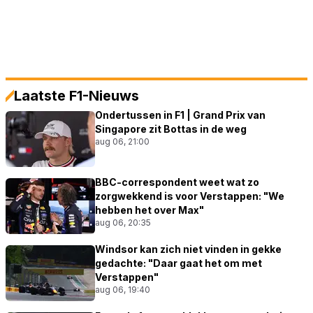
Laatste F1-Nieuws
Ondertussen in F1 | Grand Prix van
Singapore zit Bottas in de weg
aug 06, 21:00
BBC-correspondent weet wat zo
zorgwekkend is voor Verstappen: "We
hebben het over Max"
aug 06, 20:35
Windsor kan zich niet vinden in gekke
gedachte: "Daar gaat het om met
Verstappen"
aug 06, 19:40