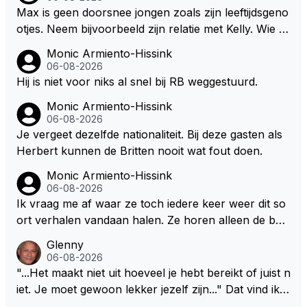
wel afstaan, de parasiet.
Max is geen doorsnee jongen zoals zijn leeftijdsgeno
otjes. Neem bijvoorbeeld zijn relatie met Kelly. Wie g
aat er een relatie aan met een vrouw die toch wat ja
Monic Armiento-Hissink
artjes ouder is en al een kleine heeft van een voorm
06-08-2026
alig RB-lid op de leeftijd van 23 jaar? Hij doet dingen
Hij is niet voor niks al snel bij RB weggestuurd.
die leeftijdsgenootjes niet doen en blijft toch heel gew
Monic Armiento-Hissink
oon. Ieder jaar is er in Hongarije een uitje voor zijn t
06-08-2026
eam. Op 28-jarige leeftijd is hij al eigenaar van een su
Je vergeet dezelfde nationaliteit. Bij deze gasten als
ccesvol raceteam. Hij is niet alleen speciaal in de aut
Herbert kunnen de Britten nooit wat fout doen.
o maar ook daarbuiten.
Monic Armiento-Hissink
06-08-2026
Ik vraag me af waar ze toch iedere keer weer dit so
ort verhalen vandaan halen. Ze horen alleen de boa
rdradio's en interviews van Max, die uitgezonden en
Glenny
gedaan worden als ie nog vol adrenaline zit, maar ni
06-08-2026
emand weet wat er zich afspeelt achter gesloten de
"...Het maakt niet uit hoeveel je hebt bereikt of juist n
uren. Bovendien werken er 2000 man bij RB en niet
iet. Je moet gewoon lekker jezelf zijn..." Dat vind ik z
iedereen is vertrokken. Dat er nu een paar jaar acht
o bijzonder aan Max Verstappen; het gaat hem om k