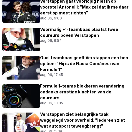
Verstappen gaat voorlopig niet in op
voorstel Antonelli: "Max zei dat ik me daar
eerst op moet richten"
aug 06, 9:00
Voormalig F1-teambaas plaatst twee
coureurs boven Verstappen
aug 06, 9:54
Oud-teambaas geeft Verstappen een tien
op tien: "Hij is de Nadia Comăneci van
Formule 1"
aug 06, 17:45
Formule 1-teams blokkeren verandering
ondanks ernstige klachten van de
coureurs
aug 06, 18:35
Verstappen ziet belangrijke taak
weggelegd voor overheid: "Iedereen ziet
wat autosport teweegbrengt"
aug 06, 15:18