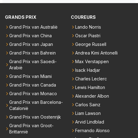
er elkaar mensen een andere uitdagingen zoeken of
waliteit en niet om kwantiteit in het (zijn) leven. Voor
niet meer in de F1 willen werken is niet zo gek als de
zo'n mindset in een wereld waarin het nota bene he
GRANDS PRIX
COUREURS
meesten van hen al sinds dat RB hun intrede deed a
el vaak juist WEL om kwantiteit draait, en dat op z
anwezig waren. De mensen die nu een aantal van di
Grand Prix van Australië
Lando Norris
o'n jonge leeftijd, kan ik alleen maar bewondering he
e lege plaatsen op gaan vullen hebben ook al jaren
Grand Prix van China
Oscar Piastri
bben. Toen hij zijn eerste titel in Abu Dhabi won in 2
binnen RB gewerkt en zijn voor Max geen vreemde
021 zei hij al direct dat hij had bereikt wat hij altijd al g
Grand Prix van Japan
George Russell
n meer. Ook andere teams verliezen mensen. Er wo
raag wilde. Max was tevreden, de rest is bonus. Iets
Grand Prix van Bahrein
Andrea Kimi Antonelli
rdt teveel drama van gemaakt.
dergelijks heb ik bijvoorbeeld Lando Norris nog niet
Grand Prix van Saoedi-
Max Verstappen
horen zeggen. Eigenlijk nog geen enkele andere cou
Arabië
Isack Hadjar
reur...
Grand Prix van Miami
Charles Leclerc
Grand Prix van Canada
Lewis Hamilton
Grand Prix van Monaco
Alexander Albon
Grand Prix van Barcelona-
Carlos Sainz
Catalonië
Liam Lawson
Grand Prix van Oostenrijk
Arvid Lindblad
Grand Prix van Groot-
Fernando Alonso
Brittannië