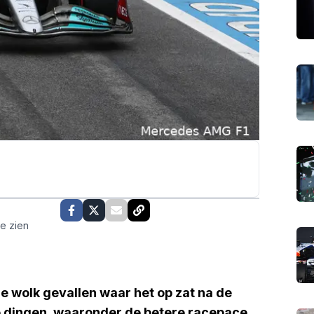
te zien
ze wolk gevallen waar het op zat na de
e dingen, waaronder de betere racepace