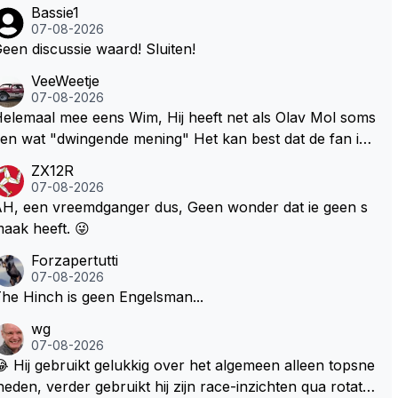
Bassie1
07-08-2026
een discussie waard! Sluiten!
VeeWeetje
07-08-2026
lemaal mee eens Wim, Hij heeft net als Olav Mol soms
en wat "dwingende mening" Het kan best dat de fan in
westie probeerde een vergelijkbaar gevoel bij Windsor
ZX12R
p te roepen. Maar in een tijd zonder races zijn dit leuke
07-08-2026
erichtjes
H, een vreemdganger dus, Geen wonder dat ie geen s
aak heeft. 😜
Forzapertutti
07-08-2026
he Hinch is geen Engelsman...
wg
07-08-2026
 Hij gebruikt gelukkig over het algemeen alleen topsne
heden, verder gebruikt hij zijn race-inzichten qua rotati