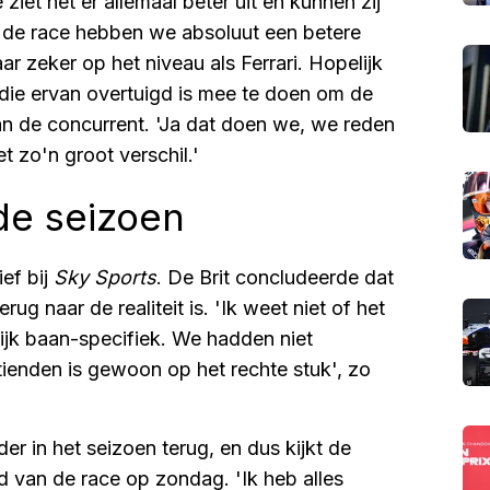
iet het er allemaal beter uit en kunnen zij
r de race hebben we absoluut een betere
aar zeker op het niveau als Ferrari. Hopelijk
die ervan overtuigd is mee te doen om de
van de concurrent. 'Ja dat doen we, we reden
 zo'n groot verschil.'
nde seizoen
ef bij
Sky Sports
. De Brit concludeerde dat
ug naar de realiteit is. 'Ik weet niet of het
lijk baan-specifiek. We hadden niet
ienden is gewoon op het rechte stuk', zo
r in het seizoen terug, en dus kijkt de
 van de race op zondag. 'Ik heb alles