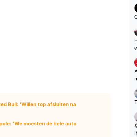
G
He
e
k
o
b
A
m
T
d Bull: 'Willen top afsluiten na
pole: 'We moesten de hele auto

l