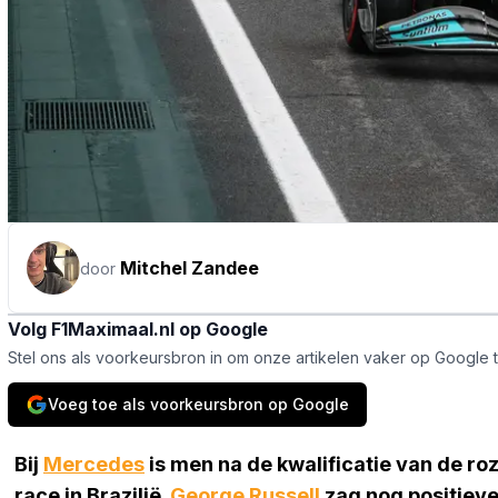
Mitchel Zandee
door
Volg F1Maximaal.nl op Google
Stel ons als voorkeursbron in om onze artikelen vaker op Google 
Voeg toe als voorkeursbron op Google
Bij
Mercedes
is men na de kwalificatie van de ro
race in Brazilië.
George Russell
zag nog positiev