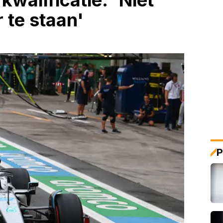
walificatie: 'Niet
 te staan'
P