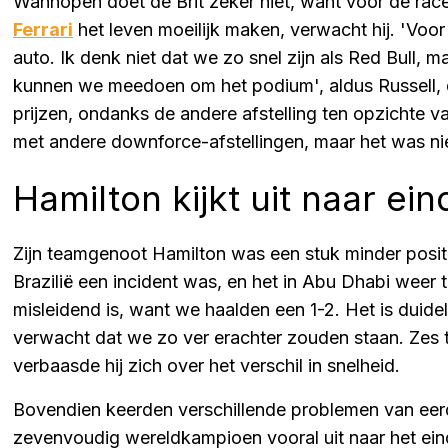
Wanhopen doet de Brit zeker niet, want voor de race z
Ferrari
het leven moeilijk maken, verwacht hij. 'Voo
auto. Ik denk niet dat we zo snel zijn als Red Bull, m
kunnen we meedoen om het podium', aldus Russell, 
prijzen, ondanks de andere afstelling ten opzichte 
met andere downforce-afstellingen, maar het was niet
Hamilton kijkt uit naar ei
Zijn teamgenoot Hamilton was een stuk minder positi
Brazilië een incident was, en het in Abu Dhabi weer ter
misleidend is, want we haalden een 1-2. Het is duide
verwacht dat we zo ver erachter zouden staan. Zes t
verbaasde hij zich over het verschil in snelheid.
Bovendien keerden verschillende problemen van eerde
zevenvoudig wereldkampioen vooral uit naar het eind