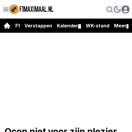
F1
Verstappen
Kalender
WK-stand
Meer
▼
▼
Ocon niet voor zijn plezier