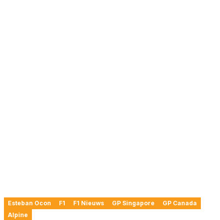
Esteban Ocon
F1
F1 Nieuws
GP Singapore
GP Canada
Alpine