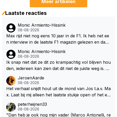
Meer artikelen
Laatste reacties
Monic Armiento-Hissink
08-08-2026
Max rijd niet nog eens 10 jaar in de F1. Ik heb net ee
n interview in de laatste F1 magazin gelezen en daari
n werd de vraag gesteld waar hij zijn eigen teanm in
Monic Armiento-Hissink
10, 20 jaar ziet staan, zijn antwoord:" dan moet er e
08-08-2026
en professioneel team staan dat mee doet voor over
Ik snap niet dat ze dit zo krampachtig vol blijven hou
winningen en kampioenschappen. Die standaard mo
den, iedereen kan zien dat dit niet de juiste weg is. W
et er altijd zijn. Het tempo van de doorontwikkeling h
at is er mis mee om je fouten toe te geven in plaats v
JeroenAarde
angt ook een klein beetje af van mijn eigen keuzes v
an te gaan wijzen naar anderen waarom het fout is
08-08-2026
oor de komende jaren en wat ik doe in de F1. Maar
gegaan. Als ze hadden gewild dan hadden ze ook in
Het verhaal snijdt hout uit de mond van Jos t.a.v. Ma
het is zeker de doelstelling om het race team verder
kunnen grijpen op basis van veiligheid want er zijn si
x. Laat bij mij alleen het laatste stukje open of het ee
uit te breiden richting de langeafstandsracerij met na
tuaties waarbij de coureur geen controle heeft over
n masterpiece voor de onderhandelingen is of werk
peterheijnen33
me, niet richting de F1." Aangezien zijn team in diver
het vermogen van de auto en dat kan tot gevaarlijke
elijkheid.
08-08-2026
se klassen al meedoet en ook in de hoogste klasse,
situaties leiden. Deze auto's worden steeds complex
"Dan heb je ook nog mijn vader (Marco Antonelli, re