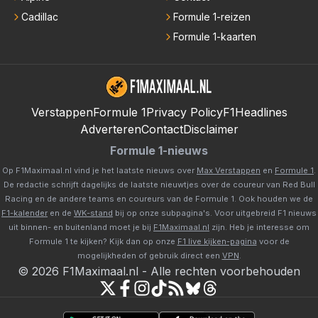
Cadillac
Formule 1-reizen
Formule 1-kaarten
Verstappen
Formule 1
Privacy Policy
F1Headlines
Adverteren
Contact
Disclaimer
Formule 1-nieuws
Op F1Maximaal.nl vind je het laatste nieuws over
Max Verstappen
en
Formule 1
.
De redactie schrijft dagelijks de laatste nieuwtjes over de coureur van Red Bull
Racing en de andere teams en coureurs van de Formule 1. Ook houden we de
F1-kalender
en de
WK-stand
bij op onze subpagina's. Voor uitgebreid F1 nieuws
uit binnen- en buitenland moet je bij
F1Maximaal.nl
zijn. Heb je interesse om
Formule 1 te kijken? Kijk dan op onze
F1 live kijken-pagina
voor de
mogelijkheden of gebruik direct een
VPN
.
©
2026
F1Maximaal.nl
-
Alle rechten voorbehouden