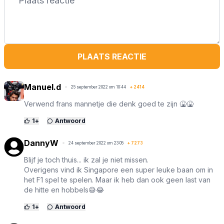
PLAATS REACTIE
Manuel.d
25 september 2022 om 10:44
+
2414
Verwend frans mannetje die denk goed te zijn 🤮🤮
1
+
Antwoord
DannyW
24 september 2022 om 23:05
+
7273
Blijf je toch thuis... ik zal je niet missen.
Overigens vind ik Singapore een super leuke baan om in
het F1 spel te spelen. Maar ik heb dan ook geen last van
de hitte en hobbels😅😂
1
+
Antwoord