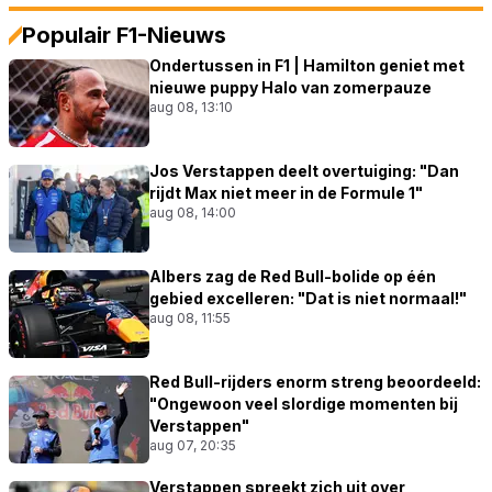
Populair F1-Nieuws
Ondertussen in F1 | Hamilton geniet met
nieuwe puppy Halo van zomerpauze
aug 08, 13:10
Jos Verstappen deelt overtuiging: "Dan
rijdt Max niet meer in de Formule 1"
aug 08, 14:00
Albers zag de Red Bull-bolide op één
gebied excelleren: "Dat is niet normaal!"
aug 08, 11:55
Red Bull-rijders enorm streng beoordeeld:
"Ongewoon veel slordige momenten bij
Verstappen"
aug 07, 20:35
Verstappen spreekt zich uit over