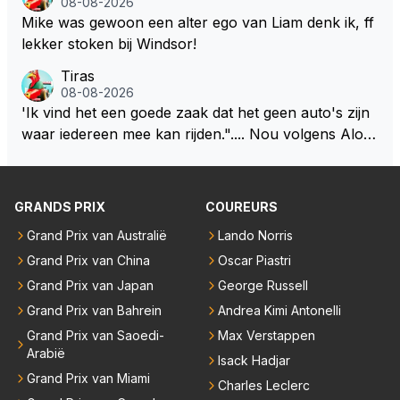
08-08-2026
leen die shit-Red Bull moet beter.
moeten onderschrijf ik maar het is niet gezegd dat ik
Mike was gewoon een alter ego van Liam denk ik, ff
zijn visie van het huidige concept volg. Om de borst
lekker stoken bij Windsor!
vooruit te houden zonder gezichtsverlies is de oplos
Tiras
sing eenvoudig. Maak de motor voor een groot deel
08-08-2026
belangrijker dan de batterij in verhouding 65/35 en ni
'Ik vind het een goede zaak dat het geen auto's zijn
emand zeurt meer. De verbetering van de F1 zit in d
waar iedereen mee kan rijden.".... Nou volgens Alon
e brandstof. De batterij zorgt op den duur weer voo
so kan onder deze nieuwe (m.n. energie) regelemen
r een ander milieu probleem. Door de klimaatgekte i
ten zelfs zijn Engineer deze auto nu besturen.
s de F1 en auto industrie ook de batterij richting opg
GRANDS PRIX
COUREURS
egaan. Deze batterij heeft het gewicht in de F1 autos
erg omhoog geschroefd. Daar zou je al een behoorli
Grand Prix van Australië
Lando Norris
jke gewichtsvermindering mee doen en ruimte creër
Grand Prix van China
Oscar Piastri
en om de autos kleiner en smaller te maken. Om we
Grand Prix van Japan
George Russell
er echte raceauto's te zien zodat iedereen weer teru
Grand Prix van Bahrein
Andrea Kimi Antonelli
gkomt naar de F1 die inmiddels weggelopen zijn!
Grand Prix van Saoedi-
Max Verstappen
Arabië
Isack Hadjar
Grand Prix van Miami
Charles Leclerc