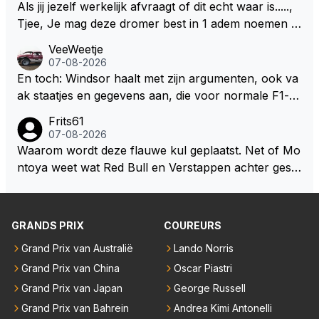
Als jij jezelf werkelijk afvraagt of dit echt waar is.....,
Tjee, Je mag deze dromer best in 1 adem noemen m
et bv een Hans Christian Andersen. Enorme drang n
VeeWeetje
aar voordragen uit eigen geest. Kan mij voorstellen d
07-08-2026
at je het leuk vindt sprookjes te luisteren maar heb jij
En toch: Windsor haalt met zijn argumenten, ook va
jezelf dan ook wel eens afgevraagd of de dappere b
ak staatjes en gegevens aan, die voor normale F1-fa
oswachter werkelijk Roodkapje uit de buik van de bo
ns niet te verkrijgen of te snappen zijn. Iets met "co
Frits61
ze wolff gesneden heeft?
okies made of your own dough" 🤣
07-08-2026
Waarom wordt deze flauwe kul geplaatst. Net of Mo
ntoya weet wat Red Bull en Verstappen achter geslo
ten deuren bespreken.
GRANDS PRIX
COUREURS
Grand Prix van Australië
Lando Norris
Grand Prix van China
Oscar Piastri
Grand Prix van Japan
George Russell
Grand Prix van Bahrein
Andrea Kimi Antonelli