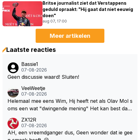
Britse journalist ziet dat Verstappens
geduld opraakt: "Hij gaat dat niet eeuwig
doen"
aug 07, 17:00
Meer artikelen
Laatste reacties
Bassie1
07-08-2026
Geen discussie waard! Sluiten!
VeeWeetje
07-08-2026
Helemaal mee eens Wim, Hij heeft net als Olav Mol s
oms een wat "dwingende mening" Het kan best dat
de fan in kwestie probeerde een vergelijkbaar gevoe
ZX12R
l bij Windsor op te roepen. Maar in een tijd zonder r
07-08-2026
aces zijn dit leuke berichtjes
AH, een vreemdganger dus, Geen wonder dat ie gee