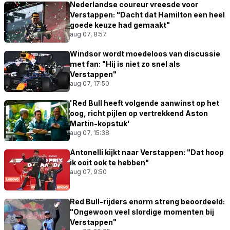
Nederlandse coureur vreesde voor
Verstappen: "Dacht dat Hamilton een heel
goede keuze had gemaakt"
aug 07, 8:57
Windsor wordt moedeloos van discussie
met fan: "Hij is niet zo snel als
Verstappen"
aug 07, 17:50
'Red Bull heeft volgende aanwinst op het
oog, richt pijlen op vertrekkend Aston
Martin-kopstuk'
aug 07, 15:38
Antonelli kijkt naar Verstappen: "Dat hoop
ik ooit ook te hebben"
aug 07, 9:50
Red Bull-rijders enorm streng beoordeeld:
"Ongewoon veel slordige momenten bij
Verstappen"