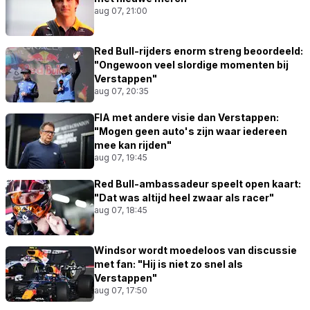
aug 07, 21:00
Red Bull-rijders enorm streng beoordeeld:
"Ongewoon veel slordige momenten bij
Verstappen"
aug 07, 20:35
FIA met andere visie dan Verstappen:
"Mogen geen auto's zijn waar iedereen
mee kan rijden"
aug 07, 19:45
Red Bull-ambassadeur speelt open kaart:
"Dat was altijd heel zwaar als racer"
aug 07, 18:45
Windsor wordt moedeloos van discussie
met fan: "Hij is niet zo snel als
Verstappen"
aug 07, 17:50