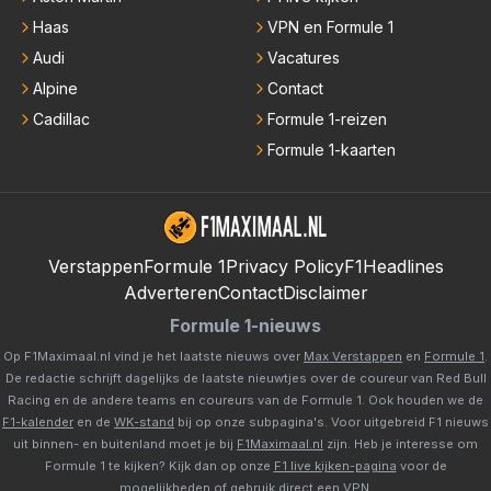
Haas
VPN en Formule 1
Audi
Vacatures
Alpine
Contact
Cadillac
Formule 1-reizen
Formule 1-kaarten
Verstappen
Formule 1
Privacy Policy
F1Headlines
Adverteren
Contact
Disclaimer
Formule 1-nieuws
Op F1Maximaal.nl vind je het laatste nieuws over
Max Verstappen
en
Formule 1
.
De redactie schrijft dagelijks de laatste nieuwtjes over de coureur van Red Bull
Racing en de andere teams en coureurs van de Formule 1. Ook houden we de
F1-kalender
en de
WK-stand
bij op onze subpagina's. Voor uitgebreid F1 nieuws
uit binnen- en buitenland moet je bij
F1Maximaal.nl
zijn. Heb je interesse om
Formule 1 te kijken? Kijk dan op onze
F1 live kijken-pagina
voor de
mogelijkheden of gebruik direct een
VPN
.