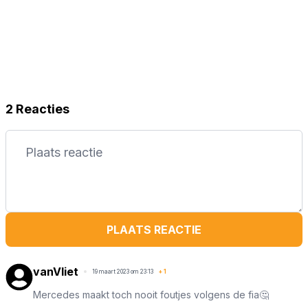
2 Reacties
PLAATS REACTIE
vanVliet
19 maart 2023 om 23:13
+
1
Mercedes maakt toch nooit foutjes volgens de fia🤔