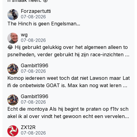
n smaak heeft. 😜
Forzapertutti
07-08-2026
The Hinch is geen Engelsman...
wg
07-08-2026
😂 Hij gebruikt gelukkig over het algemeen alleen to
psnelheden, verder gebruikt hij zijn race-inzichten q
ua rotatie, baangebruik, etc. Alleen snelheid in of uit
Gambit1996
een bocht zegt helemaal niets, dus wat dat betreft h
07-08-2026
eeft hij sowieso gelijk 😂.
Komop iedereen weet toch dat niet Lawson maar Lat
ifi de onbetwiste GOAT is. Max kan nog wat leren va
n hem En iedereen maar zeggen Schumacher of Ha
Gambit1996
milton, hahahaha. Latifi pakt ze allemaal met de oge
07-08-2026
n dicht met als onbetwiste nummer 2 of GOATINES
Echt die montoya Als hij begint te praten op f1tv sch
S Lawson natuurlijk 😂😂😂😂😂
akel ik al over vindt het gewoon echt een vervelend
mannetje met zijn geblaas alsof hij het allemaal wel
ZX12R
weet 🤮🤮
07-08-2026