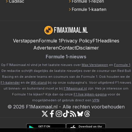
Cadillac
Formule 1-reizen
Formule 1-kaarten
Verstappen
Formule 1
Privacy Policy
F1Headlines
Adverteren
Contact
Disclaimer
Formule 1-nieuws
Op F1Maximaal.nl vind je het laatste nieuws over
Max Verstappen
en
Formule 1
.
De redactie schrijft dagelijks de laatste nieuwtjes over de coureur van Red Bull
Racing en de andere teams en coureurs van de Formule 1. Ook houden we de
F1-kalender
en de
WK-stand
bij op onze subpagina's. Voor uitgebreid F1 nieuws
uit binnen- en buitenland moet je bij
F1Maximaal.nl
zijn. Heb je interesse om
Formule 1 te kijken? Kijk dan op onze
F1 live kijken-pagina
voor de
mogelijkheden of gebruik direct een
VPN
.
©
2026
F1Maximaal.nl
-
Alle rechten voorbehouden