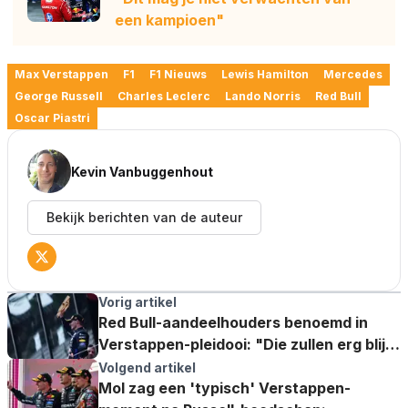
een kampioen"
Max Verstappen
F1
F1 Nieuws
Lewis Hamilton
Mercedes
George Russell
Charles Leclerc
Lando Norris
Red Bull
Oscar Piastri
Kevin Vanbuggenhout
Bekijk berichten van de auteur
Vorig artikel
Red Bull-aandeelhouders benoemd in
Verstappen-pleidooi: "Die zullen erg blij
zijn geweest"
Volgend artikel
Mol zag een 'typisch' Verstappen-