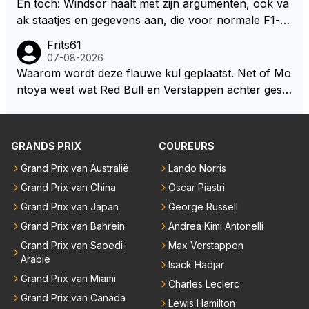
En toch: Windsor haalt met zijn argumenten, ook va
jezelf dan ook wel eens afgevraagd of de dappere b
ak staatjes en gegevens aan, die voor normale F1-fa
oswachter werkelijk Roodkapje uit de buik van de bo
ns niet te verkrijgen of te snappen zijn. Iets met "co
Frits61
ze wolff gesneden heeft?
okies made of your own dough" 🤣
07-08-2026
Waarom wordt deze flauwe kul geplaatst. Net of Mo
ntoya weet wat Red Bull en Verstappen achter geslo
ten deuren bespreken.
GRANDS PRIX
COUREURS
Grand Prix van Australië
Lando Norris
Grand Prix van China
Oscar Piastri
Grand Prix van Japan
George Russell
Grand Prix van Bahrein
Andrea Kimi Antonelli
Grand Prix van Saoedi-
Max Verstappen
Arabië
Isack Hadjar
Grand Prix van Miami
Charles Leclerc
Grand Prix van Canada
Lewis Hamilton