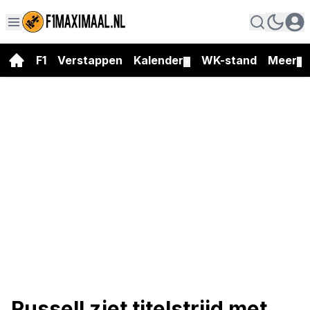
F1
Verstappen
Kalender
WK-stand
Meer
▼
▼
Russell ziet titelstrijd met