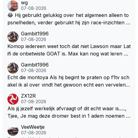
wg
07-08-2026
😂 Hij gebruikt gelukkig over het algemeen alleen to
psnelheden, verder gebruikt hij zijn race-inzichten q
ua rotatie, baangebruik, etc. Alleen snelheid in of uit
Gambit1996
een bocht zegt helemaal niets, dus wat dat betreft h
07-08-2026
eeft hij sowieso gelijk 😂.
Komop iedereen weet toch dat niet Lawson maar Lat
ifi de onbetwiste GOAT is. Max kan nog wat leren va
n hem En iedereen maar zeggen Schumacher of Ha
Gambit1996
milton, hahahaha. Latifi pakt ze allemaal met de oge
07-08-2026
n dicht met als onbetwiste nummer 2 of GOATINES
Echt die montoya Als hij begint te praten op f1tv sch
S Lawson natuurlijk 😂😂😂😂😂
akel ik al over vindt het gewoon echt een vervelend
mannetje met zijn geblaas alsof hij het allemaal wel
ZX12R
weet 🤮🤮
07-08-2026
Als jij jezelf werkelijk afvraagt of dit echt waar is.....,
Tjee, Je mag deze dromer best in 1 adem noemen m
et bv een Hans Christian Andersen. Enorme drang n
VeeWeetje
aar voordragen uit eigen geest. Kan mij voorstellen d
07-08-2026
at je het leuk vindt sprookjes te luisteren maar heb jij