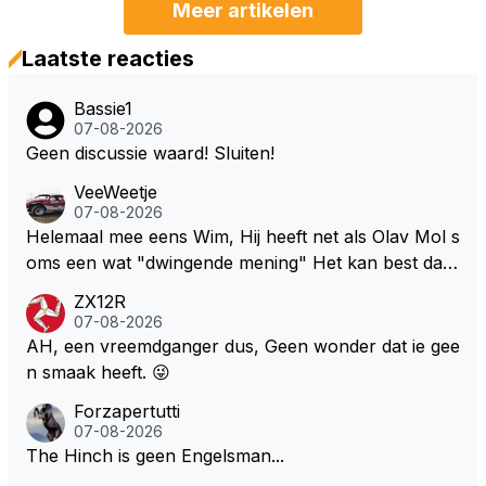
Meer artikelen
Laatste reacties
Bassie1
07-08-2026
Geen discussie waard! Sluiten!
VeeWeetje
07-08-2026
Helemaal mee eens Wim, Hij heeft net als Olav Mol s
oms een wat "dwingende mening" Het kan best dat
de fan in kwestie probeerde een vergelijkbaar gevoe
ZX12R
l bij Windsor op te roepen. Maar in een tijd zonder r
07-08-2026
aces zijn dit leuke berichtjes
AH, een vreemdganger dus, Geen wonder dat ie gee
n smaak heeft. 😜
Forzapertutti
07-08-2026
The Hinch is geen Engelsman...