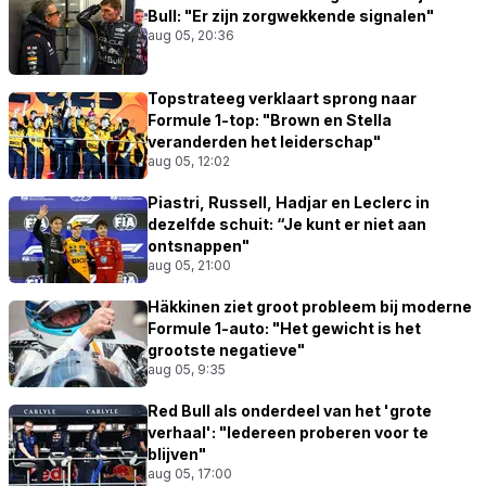
Bull: "Er zijn zorgwekkende signalen"
aug 05, 20:36
Topstrateeg verklaart sprong naar
Formule 1-top: "Brown en Stella
veranderden het leiderschap"
aug 05, 12:02
Piastri, Russell, Hadjar en Leclerc in
dezelfde schuit: “Je kunt er niet aan
ontsnappen"
aug 05, 21:00
Häkkinen ziet groot probleem bij moderne
Formule 1-auto: "Het gewicht is het
grootste negatieve"
aug 05, 9:35
Red Bull als onderdeel van het 'grote
verhaal': "Iedereen proberen voor te
blijven"
aug 05, 17:00