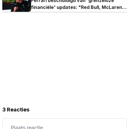
Ferrari beschuldigd van 'grenzeloze
financiële' updates: "Red Bull, McLaren
en Mercedes niet"
3 Reacties