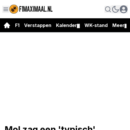
F1
Verstappen
Kalender
WK-stand
Meer
▼
▼
Mol zag een 'typisch'