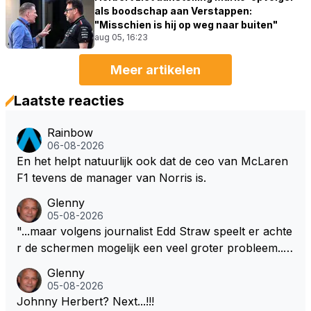
als boodschap aan Verstappen:
"Misschien is hij op weg naar buiten"
aug 05, 16:23
Meer artikelen
Laatste reacties
Rainbow
06-08-2026
En het helpt natuurlijk ook dat de ceo van McLaren
F1 tevens de manager van Norris is.
Glenny
05-08-2026
"...maar volgens journalist Edd Straw speelt er achte
r de schermen mogelijk een veel groter probleem..."
Ik weet het, ik zou er onderhand toch een beetje teg
Glenny
en moeten kunnen! Sh.t, helaas... Pfff.
05-08-2026
Johnny Herbert? Next...!!!