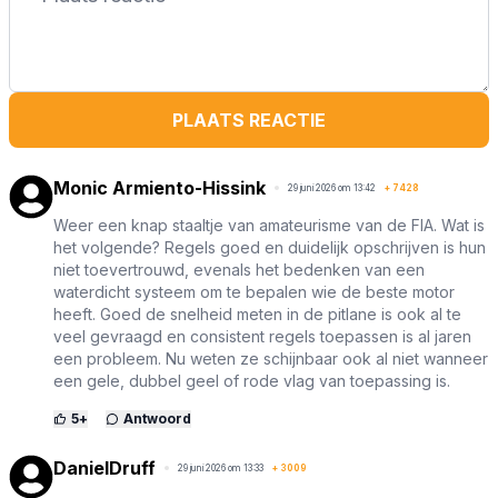
PLAATS REACTIE
Monic Armiento-Hissink
29 juni 2026 om 13:42
+
7428
Weer een knap staaltje van amateurisme van de FIA. Wat is
het volgende? Regels goed en duidelijk opschrijven is hun
niet toevertrouwd, evenals het bedenken van een
waterdicht systeem om te bepalen wie de beste motor
heeft. Goed de snelheid meten in de pitlane is ook al te
veel gevraagd en consistent regels toepassen is al jaren
een probleem. Nu weten ze schijnbaar ook al niet wanneer
een gele, dubbel geel of rode vlag van toepassing is.
5
+
Antwoord
DanielDruff
29 juni 2026 om 13:33
+
3009