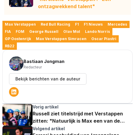
ontzagwekkend talent"
Max Verstappen
Red Bull Racing
F1
F1 Nieuws
Mercedes
FIA
FOM
George Russell
Olav Mol
Lando Norris
GP Oostenrijk
Max Verstappen Simracen
Oscar Piastri
RB22
Bastiaan Jongman
Redacteur
Bekijk berichten van de auteur
Vorig artikel
Russell ziet titelstrijd met Verstappen
zitten: "Natuurlijk is Max een van de
besten"
Volgend artikel