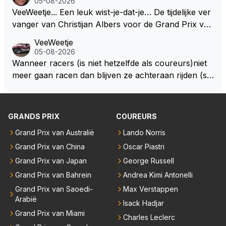
05-08-2026
VeeWeetje... Een leuk wist-je-dat-je… De tijdelijke ver
vanger van Christijan Albers voor de Grand Prix van
Europa op de Nürburgring in 2007 was testrijder Ma
VeeWeetje
rkus Winkelhock. Vanaf de race daarna werd het st
05-08-2026
oeltje definitief overgenomen door Sakon Yamamot
Wanneer racers (is niet hetzelfde als coureurs)niet
o. Na 2 rondes gokte Markus Winkelhock goed (hij k
meer gaan racen dan blijven ze achteraan rijden (so
oos regenbanden) en reed zelfs 6 ronden aan kop.
ms met een tankslang), en worden ze chagrijnige F1
Dat was ook de enige keer dat een Spyker ooit aan
analisten bij een vaag omroepbedrijf.
kop reed. Toen de rest van het veld ook regenband
GRANDS PRIX
COUREURS
en had, werd hij helaas aan alle kanten door iederee
n achterhaald. Hij moest later opgeven vanwege een
Grand Prix van Australië
Lando Norris
technisch mankement. Het was ook de enige keer d
Grand Prix van China
Oscar Piastri
at Markus Winkelhock een officiële Formule 1 race r
Grand Prix van Japan
George Russell
eed; hij vertrok daarna...
Grand Prix van Bahrein
Andrea Kimi Antonelli
Grand Prix van Saoedi-
Max Verstappen
Arabië
Isack Hadjar
Grand Prix van Miami
Charles Leclerc