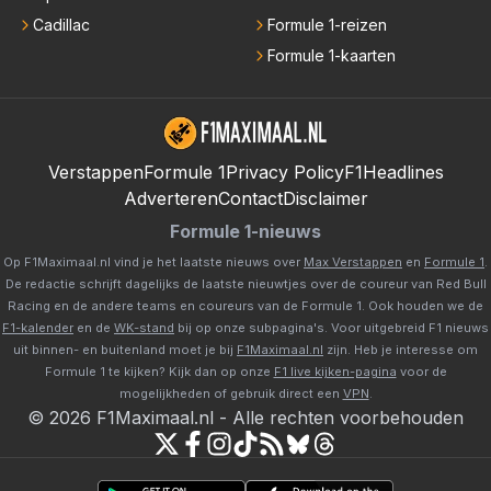
Cadillac
Formule 1-reizen
Formule 1-kaarten
Verstappen
Formule 1
Privacy Policy
F1Headlines
Adverteren
Contact
Disclaimer
Formule 1-nieuws
Op F1Maximaal.nl vind je het laatste nieuws over
Max Verstappen
en
Formule 1
.
De redactie schrijft dagelijks de laatste nieuwtjes over de coureur van Red Bull
Racing en de andere teams en coureurs van de Formule 1. Ook houden we de
F1-kalender
en de
WK-stand
bij op onze subpagina's. Voor uitgebreid F1 nieuws
uit binnen- en buitenland moet je bij
F1Maximaal.nl
zijn. Heb je interesse om
Formule 1 te kijken? Kijk dan op onze
F1 live kijken-pagina
voor de
mogelijkheden of gebruik direct een
VPN
.
©
2026
F1Maximaal.nl
-
Alle rechten voorbehouden