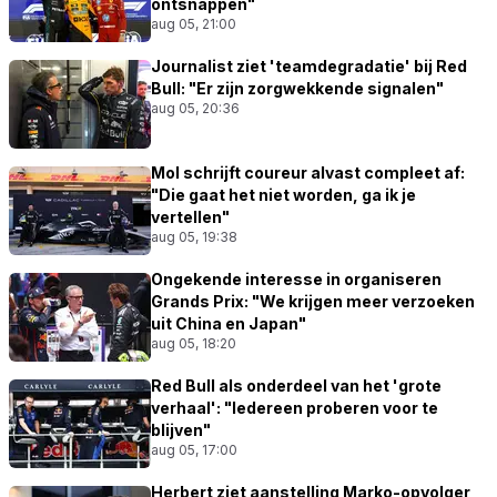
ontsnappen"
aug 05, 21:00
Journalist ziet 'teamdegradatie' bij Red
Bull: "Er zijn zorgwekkende signalen"
aug 05, 20:36
Mol schrijft coureur alvast compleet af:
"Die gaat het niet worden, ga ik je
vertellen"
aug 05, 19:38
Ongekende interesse in organiseren
Grands Prix: "We krijgen meer verzoeken
uit China en Japan"
aug 05, 18:20
Red Bull als onderdeel van het 'grote
verhaal': "Iedereen proberen voor te
blijven"
aug 05, 17:00
Herbert ziet aanstelling Marko-opvolger