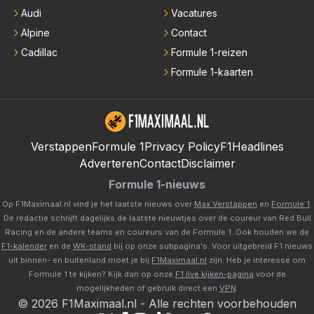
Audi
Vacatures
Alpine
Contact
Cadillac
Formule 1-reizen
Formule 1-kaarten
Verstappen
Formule 1
Privacy Policy
F1Headlines
Adverteren
Contact
Disclaimer
Formule 1-nieuws
Op F1Maximaal.nl vind je het laatste nieuws over
Max Verstappen
en
Formule 1
.
De redactie schrijft dagelijks de laatste nieuwtjes over de coureur van Red Bull
Racing en de andere teams en coureurs van de Formule 1. Ook houden we de
F1-kalender
en de
WK-stand
bij op onze subpagina's. Voor uitgebreid F1 nieuws
uit binnen- en buitenland moet je bij
F1Maximaal.nl
zijn. Heb je interesse om
Formule 1 te kijken? Kijk dan op onze
F1 live kijken-pagina
voor de
mogelijkheden of gebruik direct een
VPN
.
©
2026
F1Maximaal.nl
-
Alle rechten voorbehouden