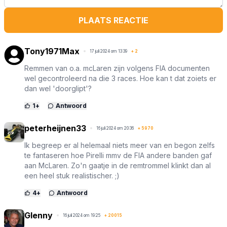
PLAATS REACTIE
Tony1971Max
17 juli 2024 om 13:39
+
2
Remmen van o.a. mcLaren zijn volgens FIA documenten
wel gecontroleerd na die 3 races. Hoe kan t dat zoiets er
dan wel 'doorglipt'?
1
+
Antwoord
peterheijnen33
16 juli 2024 om 20:36
+
5970
Ik begreep er al helemaal niets meer van en begon zelfs
te fantaseren hoe Pirelli mmv de FIA andere banden gaf
aan McLaren. Zo'n gaatje in de remtrommel klinkt dan al
een heel stuk realistischer. ;)
4
+
Antwoord
Glenny
16 juli 2024 om 19:25
+
20015