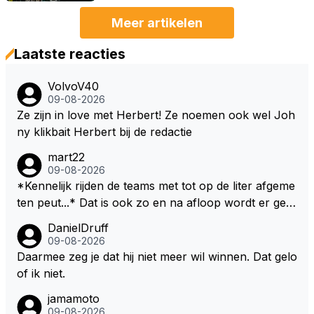
Meer artikelen
Laatste reacties
VolvoV40
09-08-2026
Ze zijn in love met Herbert! Ze noemen ook wel Joh
ny klikbait Herbert bij de redactie
mart22
09-08-2026
*Kennelijk rijden de teams met tot op de liter afgeme
ten peut...* Dat is ook zo en na afloop wordt er gec
ontroleerd en moet er nog minimaal 1 liter in de tank
DanielDruff
zitten. Om die reden is Vettel ooit gediskwalificeerd. J
09-08-2026
e hoort soms ook wel eens dat ze brandstoof moete
Daarmee zeg je dat hij niet meer wil winnen. Dat gelo
n sparen als de race engineer denkt dat ze die ene li
of ik niet.
ter niet gaan halen. Je zou dit ook kunnen oplossen
jamamoto
door die 1 liter te verhogen naar bijv. 5 liter en dan di
09-08-2026