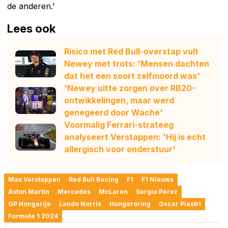
de anderen.'
Lees ook
Risico met Red Bull-overstap vult
Newey met trots: 'Mensen dachten
dat het een soort zelfmoord was'
'Newey uitte zorgen over RB20-
ontwikkelingen, maar werd
genegeerd door Waché'
Voormalig Ferrari-strateeg
analyseert Verstappen: 'Hij is echt
allergisch voor onderstuur'
Max Verstappen
Red Bull Racing
F1
F1 Nieuws
Aston Martin
Mercedes
McLaren
Sergio Pérez
GP Hongarije
Lando Norris
Hungaroring
Oscar Piastri
Formule 1 2024