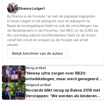
Shanna Lutgert
Bij Shanna is de Formule 1 er met de paplepel ingegoten.
In huize Lutgert is het autosport voor en autosport na.
Naast de koningsklasse hield ze ook de verrichtingen van
de Nederlanders in de Porsches, het WEC en de ELMS bij.
Als voormalig adjunct-hoofdredacteur hield ze de lezers
vanaf het circuit en ernaast op de hoogte van al het
nieuws.
Bekijk berichten van de auteur
Vorig artikel
'Newey uitte zorgen over RB20-
ontwikkelingen, maar werd genegeerd
door Waché'
Volgend artikel
Ricciardo blikt terug op Bakoe 2018 met
Verstappen: 'We werden als kinderen
naar het kantoor geroepen'