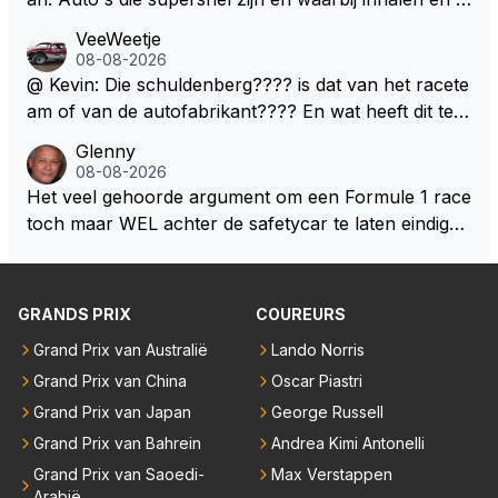
ft nu een aantal races in GT3 gereden en dat heeft h
erdedigen uitdagingen zijn! Max houdt van snelheid,
VeeWeetje
em meer plezier gebracht dan de F1 op dit moment.
ronkende motoren en op de grenzen rijden van de
08-08-2026
mogelijkheden. Het ouderwetse racen waarbij de ma
@ Kevin: Die schuldenberg???? is dat van het racete
nnen en jongens verdeeld worden. Als deze auto's g
am of van de autofabrikant???? En wat heeft dit te
ebouwd worden zie ik Max het nog wel langer volho
maken met de prestaties van Newey???? En is Herb
Glenny
uden dan dat hij op dit moment beweerd. Dan kan hij
ert nu de spindoctor van newey geworden?? Eerlijk
08-08-2026
zijn talenten en uitzonderlijke klasse laten zien en he
gezegd snap ik de de kop én het artikel niet echt.
Het veel gehoorde argument om een Formule 1 race
eft daar enorm veel lol aan.
toch maar WEL achter de safetycar te laten eindigen
en aldus niet te kiezen voor een stukje verlenging, is
dat men vreest voor een brandstof tekort. Kennelijk
rijden de teams met tot op de liter afgemeten peut...
GRANDS PRIX
COUREURS
Grand Prix van Australië
Lando Norris
Grand Prix van China
Oscar Piastri
Grand Prix van Japan
George Russell
Grand Prix van Bahrein
Andrea Kimi Antonelli
Grand Prix van Saoedi-
Max Verstappen
Arabië