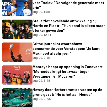
voor Tsolov: "De volgende generatie moet
erin"
aug 09, 11:10
Stella ziet opvallende ontwikkeling bij
Norris en Piastri: "Hun band is alleen maar
sterker geworden"
aug 09, 10:24
Britse journalist waarschuwt
concurrentie voor Verstappen: "Je kunt
Max nooit afschrijven"
aug 09, 9:35
Montoya hoopt op spanning in Zandvoort:
"Mercedes krijgt het zwaar tegen
Verstappen en McLaren"
aug 09, 8:48
Newey door Herbert met de voeten op de
grond gezet: "Nu is het aan Honda"
aug 08, 21:05