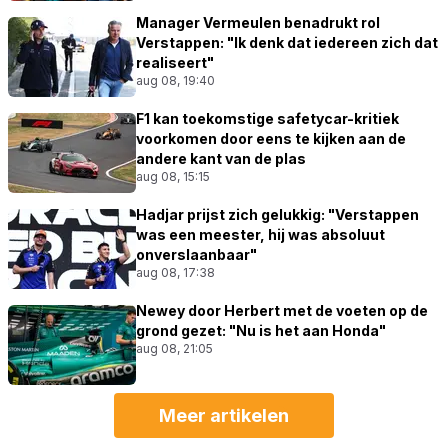
Manager Vermeulen benadrukt rol
Verstappen: "Ik denk dat iedereen zich dat
realiseert"
aug 08, 19:40
F1 kan toekomstige safetycar-kritiek
voorkomen door eens te kijken aan de
andere kant van de plas
aug 08, 15:15
Hadjar prijst zich gelukkig: "Verstappen
was een meester, hij was absoluut
onverslaanbaar"
aug 08, 17:38
Newey door Herbert met de voeten op de
grond gezet: "Nu is het aan Honda"
aug 08, 21:05
Meer artikelen