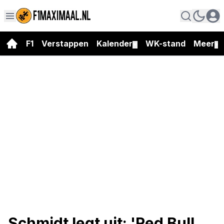
F1
Verstappen
Kalender
WK-stand
Meer
▼
▼
Schmidt legt uit: 'Red Bull