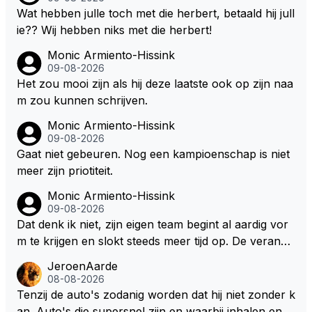
e ronden achter SC niet mee te tellen. Na x ronden
Wat hebben julle toch met die herbert, betaald hij jull
SC moet er na afloop niet nog 5 maar x liter inzitten.
ie?? Wij hebben niks met die herbert!
Monic Armiento-Hissink
09-08-2026
Het zou mooi zijn als hij deze laatste ook op zijn naa
m zou kunnen schrijven.
Monic Armiento-Hissink
09-08-2026
Gaat niet gebeuren. Nog een kampioenschap is niet
meer zijn priotiteit.
Monic Armiento-Hissink
09-08-2026
Dat denk ik niet, zijn eigen team begint al aardig vor
m te krijgen en slokt steeds meer tijd op. De verande
ringen die de komende twee jaar door gevoerd word
JeroenAarde
en zullen ben ik bang niet het gewenste effect hebb
08-08-2026
en. Mocht het wel zo zijn dan zal het 3 jaar zijn, hoo
Tenzij de auto's zodanig worden dat hij niet zonder k
guit 5 jaar maar echt niet langer. Vergeet niet, hij hee
an. Auto's die supersnel zijn en waarbij inhalen en v