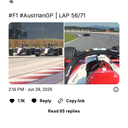
👊

#F1
#AustrianGP
 | LAP 56/71 
2:14 PM · Jun 28, 2026
1.1K
Reply
Copy link
Read 65 replies