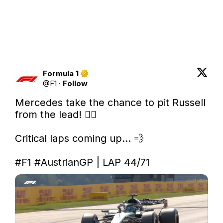
Formula 1
@
F1
·
Follow
Mercedes take the chance to pit Russell 
from the lead! 😮‍💨

Critical laps coming up... 💨

#F1
#AustrianGP
 | LAP 44/71 