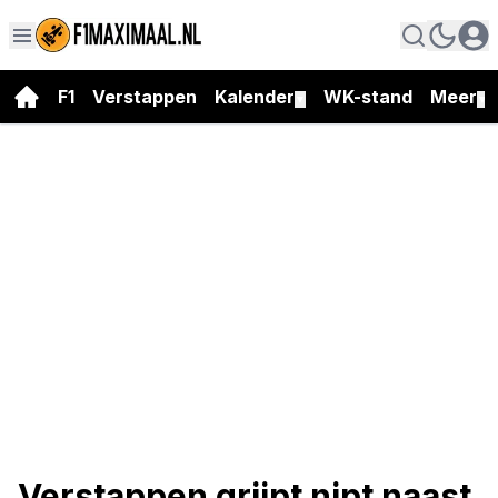
F1
Verstappen
Kalender
WK-stand
Meer
▼
▼
Verstappen grijpt nipt naast