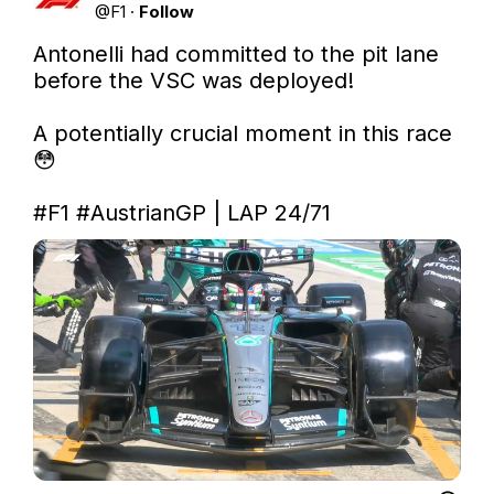
@
F1
·
Follow
Antonelli had committed to the pit lane 
before the VSC was deployed! 

A potentially crucial moment in this race 
😳

#F1
#AustrianGP
 | LAP 24/71 