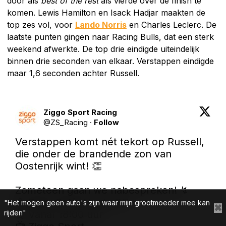
door als
best of the rest
als vierde over de finish te
komen. Lewis Hamilton en Isack Hadjar maakten de
top zes vol, voor
Lando Norris
en Charles Leclerc. De
laatste punten gingen naar Racing Bulls, dat een sterk
weekend afwerkte. De top drie eindigde uiteindelijk
binnen drie seconden van elkaar. Verstappen eindigde
maar 1,6 seconden achter Russell.
Ziggo Sport Racing
@
ZS_Racing
·
Follow
Verstappen komt nét tekort op Russell, 
die onder de brandende zon van 
Oostenrijk wint! 👏

Zometeen gaan we nabespreken! ↯

🍿 Race Café: Na de GP

"Het mogen geen auto's zijn waar mijn grootmoeder mee kan
✖
rijden"
⏰ Vanaf 18:00 uur
