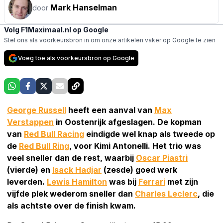
Mark Hanselman
door
Volg F1Maximaal.nl op Google
Stel ons als voorkeursbron in om onze artikelen vaker op Google te zien
Voeg toe als voorkeursbron op Google
George Russell
heeft een aanval van
Max
Verstappen
in Oostenrijk afgeslagen. De kopman
van
Red Bull Racing
eindigde wel knap als tweede op
de
Red Bull Ring
, voor Kimi Antonelli. Het trio was
veel sneller dan de rest, waarbij
Oscar Piastri
(vierde) en
Isack Hadjar
(zesde) goed werk
leverden.
Lewis Hamilton
was bij
Ferrari
met zijn
vijfde plek wederom sneller dan
Charles Leclerc
, die
als achtste over de finish kwam.