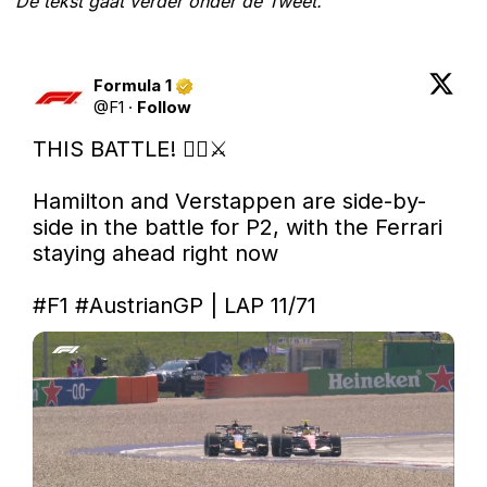
De tekst gaat verder onder de Tweet.
Formula 1
@
F1
·
Follow
THIS BATTLE! 😮‍💨⚔️

Hamilton and Verstappen are side-by-
side in the battle for P2, with the Ferrari 
staying ahead right now

#F1
#AustrianGP
 | LAP 11/71 