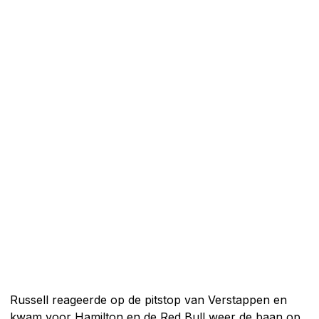
Russell reageerde op de pitstop van Verstappen en
kwam voor Hamilton en de Red Bull weer de baan op.