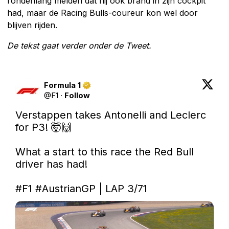
rondenlang melden dat hij ook brand in zijn cockpit
had, maar de Racing Bulls-coureur kon wel door
blijven rijden.
De tekst gaat verder onder de Tweet.
Formula 1
@
F1
·
Follow
Verstappen takes Antonelli and Leclerc 
for P3! 🤯🙌

What a start to this race the Red Bull 
driver has had!

#F1
#AustrianGP
 | LAP 3/71 