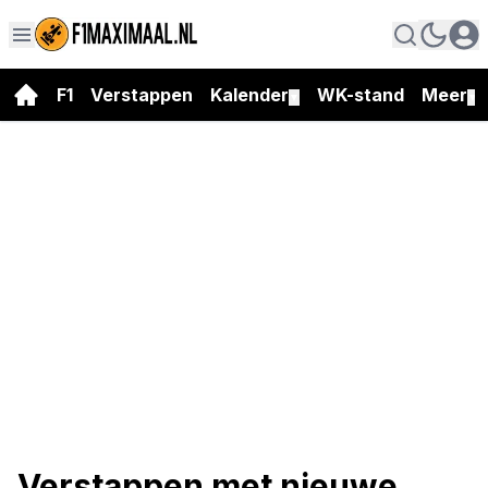
F1
Verstappen
Kalender
WK-stand
Meer
▼
▼
Verstappen met nieuwe