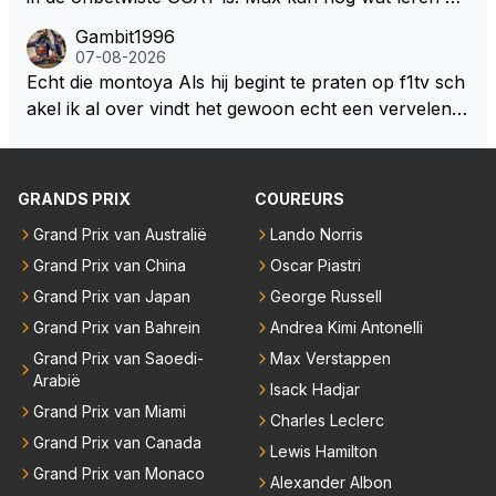
n hem En iedereen maar zeggen Schumacher of Ha
Gambit1996
milton, hahahaha. Latifi pakt ze allemaal met de oge
07-08-2026
n dicht met als onbetwiste nummer 2 of GOATINES
Echt die montoya Als hij begint te praten op f1tv sch
S Lawson natuurlijk 😂😂😂😂😂
akel ik al over vindt het gewoon echt een vervelend
mannetje met zijn geblaas alsof hij het allemaal wel
weet 🤮🤮
GRANDS PRIX
COUREURS
Grand Prix van Australië
Lando Norris
Grand Prix van China
Oscar Piastri
Grand Prix van Japan
George Russell
Grand Prix van Bahrein
Andrea Kimi Antonelli
Grand Prix van Saoedi-
Max Verstappen
Arabië
Isack Hadjar
Grand Prix van Miami
Charles Leclerc
Grand Prix van Canada
Lewis Hamilton
Grand Prix van Monaco
Alexander Albon