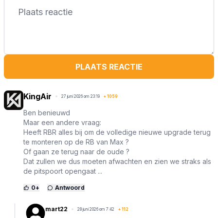
PLAATS REACTIE
KingAir
27 juni 2026 om 23:19
+
1059
Ben benieuwd
Maar een andere vraag:
Heeft RBR alles bij om de volledige nieuwe upgrade terug
te monteren op de RB van Max ?
Of gaan ze terug naar de oude ?
Dat zullen we dus moeten afwachten en zien we straks als
de pitspoort opengaat ...
0
+
Antwoord
mart22
28 juni 2026 om 7:42
+
112