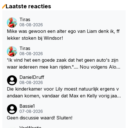
Laatste reacties
Tiras
08-08-2026
Mike was gewoon een alter ego van Liam denk ik, ff
lekker stoken bij Windsor!
Tiras
08-08-2026
'Ik vind het een goede zaak dat het geen auto's zijn
waar iedereen mee kan rijden.".... Nou volgens Alon
so kan onder deze nieuwe (m.n. energie) regelemen
DanielDruff
ten zelfs zijn Engineer deze auto nu besturen.
08-08-2026
Die kinderkamer voor Lily moest natuurlijk ergens v
andaan komen, vandaar dat Max en Kelly vorig jaar
een zeer exclusief appartement hebben gekocht in
Bassie1
Monaco. Naar verluid hebben ze daar zo'n 75 miljo
07-08-2026
en euro voor af mogen tikken. Wat daarbij me nog h
Geen discussie waard! Sluiten!
et meeste verbaasd is dat de gehele Nederlandse ro
VeeWeetje