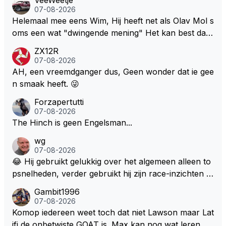
ddelpers en de RTL Boulevards van deze wereld dit
07-08-2026
uitermate belangrijke nieuws volledig hebben gemist.
Helemaal mee eens Wim, Hij heeft net als Olav Mol s
oms een wat "dwingende mening" Het kan best dat
de fan in kwestie probeerde een vergelijkbaar gevoe
ZX12R
l bij Windsor op te roepen. Maar in een tijd zonder r
07-08-2026
aces zijn dit leuke berichtjes
AH, een vreemdganger dus, Geen wonder dat ie gee
n smaak heeft. 😜
Forzapertutti
07-08-2026
The Hinch is geen Engelsman...
wg
07-08-2026
😂 Hij gebruikt gelukkig over het algemeen alleen to
psnelheden, verder gebruikt hij zijn race-inzichten q
ua rotatie, baangebruik, etc. Alleen snelheid in of uit
Gambit1996
een bocht zegt helemaal niets, dus wat dat betreft h
07-08-2026
eeft hij sowieso gelijk 😂.
Komop iedereen weet toch dat niet Lawson maar Lat
ifi de onbetwiste GOAT is. Max kan nog wat leren va