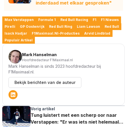
inderdaad met elkaar gesproken"
Max Verstappen
Formule 1
Red Bull Racing
F1
F1 Nieuws
Pirelli
GP Oostenrijk
Red Bull Ring
Liam Lawson
Red Bull
Isack Hadjar
F1Maximaal.nl-Producties
Arvid Lindblad
Populair Artikel
Mark Hanselman
Hoofdredacteur F1Maximaal.nl
Mark Hanselman is sinds 2023 hoofdredacteur bij
F1Maximaal.nl.
Bekijk berichten van de auteur
Vorig artikel
Tung luistert met een scherp oor naar
Verstappen: "Er was iets niet helemaal