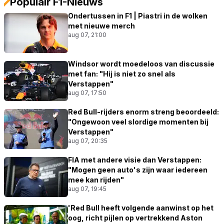
Populair F1-Nieuws
Ondertussen in F1 | Piastri in de wolken
met nieuwe merch
aug 07, 21:00
Windsor wordt moedeloos van discussie
met fan: "Hij is niet zo snel als
Verstappen"
aug 07, 17:50
Red Bull-rijders enorm streng beoordeeld:
"Ongewoon veel slordige momenten bij
Verstappen"
aug 07, 20:35
FIA met andere visie dan Verstappen:
"Mogen geen auto's zijn waar iedereen
mee kan rijden"
aug 07, 19:45
'Red Bull heeft volgende aanwinst op het
oog, richt pijlen op vertrekkend Aston