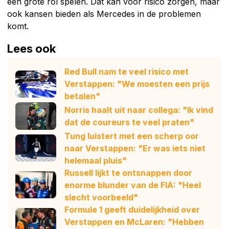
een grote rol spelen. Dat kan voor risico zorgen, maar
ook kansen bieden als Mercedes in de problemen
komt.
Lees ook
Red Bull nam te veel risico met
Verstappen: "We moesten een prijs
betalen"
Norris haalt uit naar collega: "Ik vind
dat de coureurs te veel praten"
Tung luistert met een scherp oor
naar Verstappen: "Er was iets niet
helemaal pluis"
Russell lijkt te ontsnappen door
enorme blunder van de FIA: "Heel
slecht voorbeeld"
Formule 1 geeft duidelijkheid over
Verstappen en McLaren: "Hebben