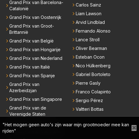
Grand Prix van Barcelona-
Carlos Sainz
Catalonië
Liam Lawson
Grand Prix van Oostenrijk
Arvid Lindblad
Grand Prix van Groot-
Fernando Alonso
Brittannië
Lance Stroll
Grand Prix van België
Oliver Bearman
Grand Prix van Hongarije
Esteban Ocon
Grand Prix van Nederland
Nico Hülkenberg
Grand Prix van Italië
Gabriel Bortoleto
Grand Prix van Spanje
Pierre Gasly
Grand Prix van
Azerbeidzjan
Franco Colapinto
Grand Prix van Singapore
Sergio Pérez
Grand Prix van de
Valtteri Bottas
Verenigde Staten
Grand Prix van Mexico
"Het mogen geen auto's zijn waar mijn grootmoeder mee kan
✖
rijden"
Grand Prix van São Paulo