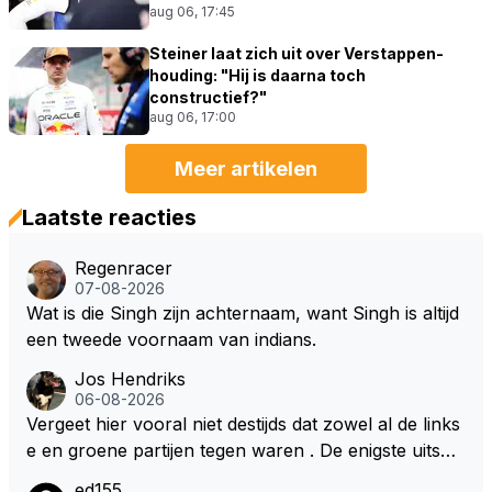
aug 06, 17:45
Steiner laat zich uit over Verstappen-
houding: "Hij is daarna toch
constructief?"
aug 06, 17:00
Meer artikelen
Laatste reacties
Regenracer
07-08-2026
Wat is die Singh zijn achternaam, want Singh is altijd
een tweede voornaam van indians.
Jos Hendriks
06-08-2026
Vergeet hier vooral niet destijds dat zowel al de links
e en groene partijen tegen waren . De enigste uitspr
aak van een groenlinkse daarnaast bouw er een dak
ed155