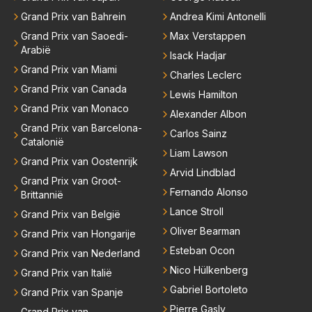
meesten van hen al sinds dat RB hun intrede deed a
Grand Prix van Bahrein
Andrea Kimi Antonelli
anwezig waren. De mensen die nu een aantal van di
Grand Prix van Saoedi-
Max Verstappen
e lege plaatsen op gaan vullen hebben ook al jaren
Arabië
Isack Hadjar
binnen RB gewerkt en zijn voor Max geen vreemde
Grand Prix van Miami
Charles Leclerc
n meer. Ook andere teams verliezen mensen. Er wo
Grand Prix van Canada
Lewis Hamilton
rdt teveel drama van gemaakt.
Grand Prix van Monaco
Alexander Albon
Grand Prix van Barcelona-
Carlos Sainz
Catalonië
Liam Lawson
Grand Prix van Oostenrijk
Arvid Lindblad
Grand Prix van Groot-
Fernando Alonso
Brittannië
Lance Stroll
Grand Prix van België
Oliver Bearman
Grand Prix van Hongarije
Esteban Ocon
Grand Prix van Nederland
Nico Hülkenberg
Grand Prix van Italië
Gabriel Bortoleto
Grand Prix van Spanje
Pierre Gasly
Grand Prix van