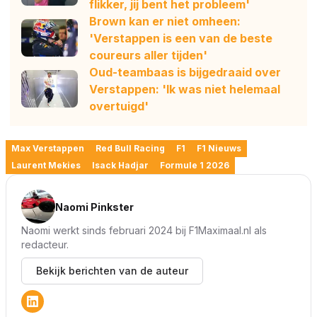
flikker, jij bent het probleem'
Brown kan er niet omheen:
'Verstappen is een van de beste
coureurs aller tijden'
Oud-teambaas is bijgedraaid over
Verstappen: 'Ik was niet helemaal
overtuigd'
Max Verstappen
Red Bull Racing
F1
F1 Nieuws
Laurent Mekies
Isack Hadjar
Formule 1 2026
Naomi Pinkster
Naomi werkt sinds februari 2024 bij F1Maximaal.nl als
redacteur.
Bekijk berichten van de auteur