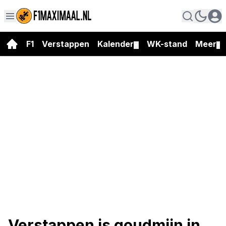
F1
Verstappen
Kalender
WK-stand
Meer
▼
▼
Verstappen is goudmijn in