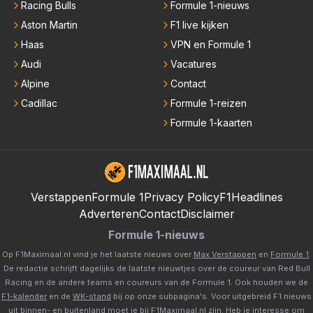
Racing Bulls
Formule 1-nieuws
Aston Martin
F1 live kijken
Haas
VPN en Formule 1
Audi
Vacatures
Alpine
Contact
Cadillac
Formule 1-reizen
Formule 1-kaarten
Verstappen
Formule 1
Privacy Policy
F1Headlines
Adverteren
Contact
Disclaimer
Formule 1-nieuws
Op F1Maximaal.nl vind je het laatste nieuws over
Max Verstappen
en
Formule 1
.
De redactie schrijft dagelijks de laatste nieuwtjes over de coureur van Red Bull
Racing en de andere teams en coureurs van de Formule 1. Ook houden we de
F1-kalender
en de
WK-stand
bij op onze subpagina's. Voor uitgebreid F1 nieuws
uit binnen- en buitenland moet je bij
F1Maximaal.nl
zijn. Heb je interesse om