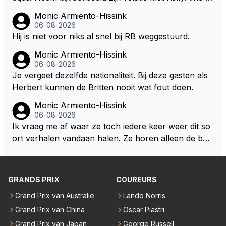
aat er een relatie aan met een vrouw die toch wat ja
Monic Armiento-Hissink
artjes ouder is en al een kleine heeft van een voorm
06-08-2026
alig RB-lid op de leeftijd van 23 jaar? Hij doet dingen
Hij is niet voor niks al snel bij RB weggestuurd.
die leeftijdsgenootjes niet doen en blijft toch heel gew
Monic Armiento-Hissink
oon. Ieder jaar is er in Hongarije een uitje voor zijn t
06-08-2026
eam. Op 28-jarige leeftijd is hij al eigenaar van een su
Je vergeet dezelfde nationaliteit. Bij deze gasten als
ccesvol raceteam. Hij is niet alleen speciaal in de aut
Herbert kunnen de Britten nooit wat fout doen.
o maar ook daarbuiten.
Monic Armiento-Hissink
06-08-2026
Ik vraag me af waar ze toch iedere keer weer dit so
ort verhalen vandaan halen. Ze horen alleen de boa
rdradio's en interviews van Max, die uitgezonden en
gedaan worden als ie nog vol adrenaline zit, maar ni
emand weet wat er zich afspeelt achter gesloten de
GRANDS PRIX
COUREURS
uren. Bovendien werken er 2000 man bij RB en niet
Grand Prix van Australië
Lando Norris
iedereen is vertrokken. Dat er nu een paar jaar acht
Grand Prix van China
Oscar Piastri
er elkaar mensen een andere uitdagingen zoeken of
niet meer in de F1 willen werken is niet zo gek als de
Grand Prix van Japan
George Russell