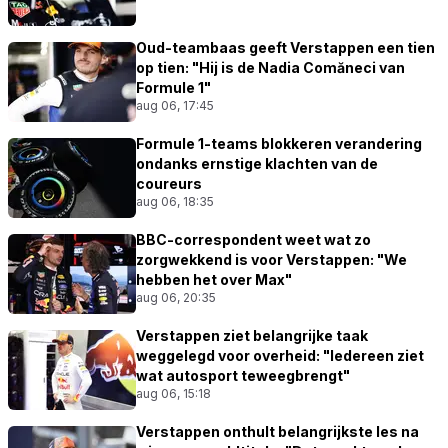
Oud-teambaas geeft Verstappen een tien
op tien: "Hij is de Nadia Comăneci van
Formule 1"
aug 06, 17:45
Formule 1-teams blokkeren verandering
ondanks ernstige klachten van de
coureurs
aug 06, 18:35
BBC-correspondent weet wat zo
zorgwekkend is voor Verstappen: "We
hebben het over Max"
aug 06, 20:35
Verstappen ziet belangrijke taak
weggelegd voor overheid: "Iedereen ziet
wat autosport teweegbrengt"
aug 06, 15:18
Verstappen onthult belangrijkste les na