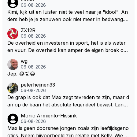
over dan kunnen ze hun eigen uitlaat gassen inade
06-08-2026
men maar niet wetende was dat de F1 motor schone
Kimi, kijk uit en luister niet te veel naar je "idool". An
r is dan een normale auto. Dus denk echt niet dat de
ders heb je je zenuwen ook niet meer in bedwang. Zi
ze groene/wollen regering hier de F1 talenten of kar
e Bezechi, Di Antonio.. misschien anders tegen Max/
ZX12R
ters zullen steunen laat staan om een euro in het cir
Marquez/Jos ? Veel gezelliger
06-08-2026
cuit Zandvoort te steken
De overheid en investeren in sport, het is als water
en vuur. De overheid kan amper de eigen broek oph
ouden. De Staat steelt liever, liefst van eigen burger
wg
s. Je kunt de Staat het best vergelijken met de sherif
06-08-2026
f van Nottinghem (Robin Hood) welk achter de bom
Jep. 😂🤣😂
en verscholen de argeloze burger opwacht om he
peterheijnen33
m/haar van zijn laatste zuurverdiende stuiver te ber
06-08-2026
oven. De Staat heeft nooit ooit maar een stuiver in Z
De grap is ook dat Max zegt tevreden te zijn, maar d
andvoort willen investeren en dat zal ook nooit gebe
an op de baan het absolute tegendeel bewijst. Lando
uren. Afdragen van BTW gelden en vergunningen bi
zegt daarentegen juist meer te willen, maar laat het
Monic Armiento-Hissink
j dergelijke sportievefestiviteiten MOET je dan weer
dan eigenlijk niet echt zien. ;)
06-08-2026
wel afstaan, de parasiet.
Max is geen doorsnee jongen zoals zijn leeftijdsgeno
otjes. Neem bijvoorbeeld zijn relatie met Kelly. Wie g