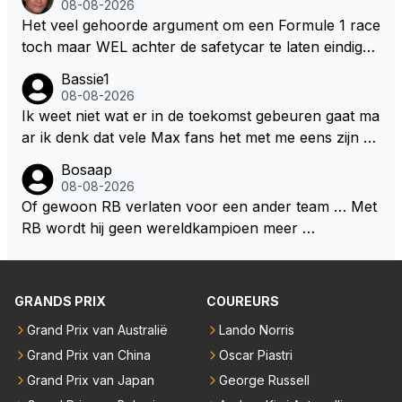
08-08-2026
zijn talenten en uitzonderlijke klasse laten zien en he
gezegd snap ik de de kop én het artikel niet echt.
Het veel gehoorde argument om een Formule 1 race
eft daar enorm veel lol aan.
toch maar WEL achter de safetycar te laten eindigen
en aldus niet te kiezen voor een stukje verlenging, is
Bassie1
dat men vreest voor een brandstof tekort. Kennelijk
08-08-2026
rijden de teams met tot op de liter afgemeten peut...
Ik weet niet wat er in de toekomst gebeuren gaat ma
ar ik denk dat vele Max fans het met me eens zijn da
t als Max in de toekomst de F1 verlaat het super zou
Bosaap
zijn als Alonso samen met Max ergens in een vieren
08-08-2026
twings uur race samen in een team zouden zitten. D
Of gewoon RB verlaten voor een ander team … Met
eze 2 coureurs zouden een fantastisch affiche zijn v
RB wordt hij geen wereldkampioen meer …
oor elke langeafstands race.
GRANDS PRIX
COUREURS
Grand Prix van Australië
Lando Norris
Grand Prix van China
Oscar Piastri
Grand Prix van Japan
George Russell