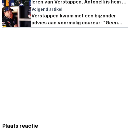
leren van Verstappen, Antonelli is hem al
de baas
Volgend artikel
Verstappen kwam met een bijzonder
advies aan voormalig coureur: "Geen
gevoel in je voeten!"
Plaats reactie