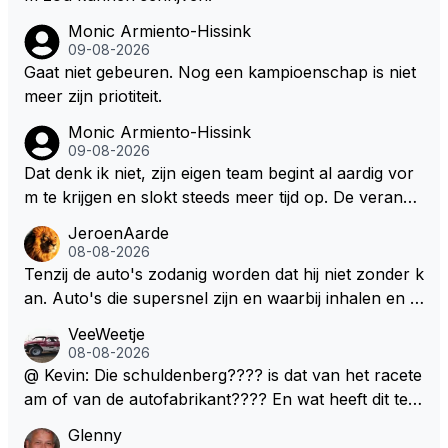
Monic Armiento-Hissink
09-08-2026
Gaat niet gebeuren. Nog een kampioenschap is niet
meer zijn priotiteit.
Monic Armiento-Hissink
09-08-2026
Dat denk ik niet, zijn eigen team begint al aardig vor
m te krijgen en slokt steeds meer tijd op. De verande
ringen die de komende twee jaar door gevoerd word
JeroenAarde
en zullen ben ik bang niet het gewenste effect hebb
08-08-2026
en. Mocht het wel zo zijn dan zal het 3 jaar zijn, hoo
Tenzij de auto's zodanig worden dat hij niet zonder k
guit 5 jaar maar echt niet langer. Vergeet niet, hij hee
an. Auto's die supersnel zijn en waarbij inhalen en v
ft nu een aantal races in GT3 gereden en dat heeft h
erdedigen uitdagingen zijn! Max houdt van snelheid,
VeeWeetje
em meer plezier gebracht dan de F1 op dit moment.
ronkende motoren en op de grenzen rijden van de
08-08-2026
mogelijkheden. Het ouderwetse racen waarbij de ma
@ Kevin: Die schuldenberg???? is dat van het racete
nnen en jongens verdeeld worden. Als deze auto's g
am of van de autofabrikant???? En wat heeft dit te
ebouwd worden zie ik Max het nog wel langer volho
maken met de prestaties van Newey???? En is Herb
Glenny
uden dan dat hij op dit moment beweerd. Dan kan hij
ert nu de spindoctor van newey geworden?? Eerlijk