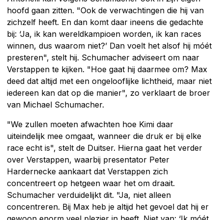
hoofd gaan zitten. "Ook de verwachtingen die hij van
zichzelf heeft. En dan komt daar ineens die gedachte
bij: ‘Ja, ik kan wereldkampioen worden, ik kan races
winnen, dus waarom niet?’ Dan voelt het alsof hij móét
presteren", stelt hij. Schumacher adviseert om naar
Verstappen te kijken. "Hoe gaat hij daarmee om? Max
deed dat altijd met een ongelooflijke lichtheid, maar niet
iedereen kan dat op die manier", zo verklaart de broer
van Michael Schumacher.
"We zullen moeten afwachten hoe Kimi daar
uiteindelijk mee omgaat, wanneer die druk er bij elke
race echt is", stelt de Duitser. Hierna gaat het verder
over Verstappen, waarbij presentator Peter
Hardernecke aankaart dat Verstappen zich
concentreert op hetgeen waar het om draait.
Schumacher verduidelijkt dit. "Ja, niet alleen
concentreren. Bij Max heb je altijd het gevoel dat hij er
gewoon enorm veel plezier in heeft. Niet van: ‘Ik móét