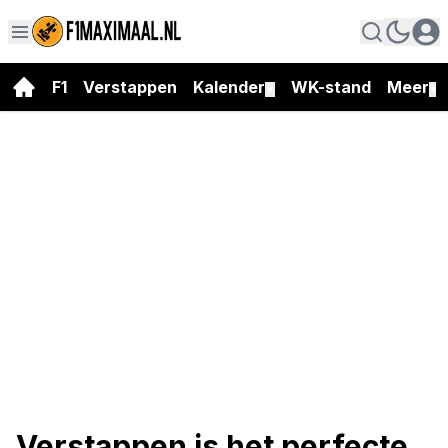
F1
Verstappen
Kalender
WK-stand
Meer
▼
▼
Verstappen is het perfecte