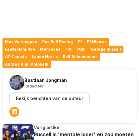
Max Verstappen
Red Bull Racing
F1
F1 Nieuws
Lewis Hamilton
Mercedes
FIA
FOM
George Russell
GP Canada
Lando Norris
Ralf Schumacher
Andrea Kimi Antonelli
Bastiaan Jongman
Redacteur
Bekijk berichten van de auteur
Vorig artikel
Russell is 'mentale loser' en zou moeten