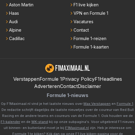
Aston Martin
F1 live kijken
Haas
VPN en Formule 1
Audi
Vacatures
Alpine
Contact
Cadillac
Formule 1-reizen
Formule 1-kaarten
Verstappen
Formule 1
Privacy Policy
F1Headlines
Adverteren
Contact
Disclaimer
Formule 1-nieuws
Op F1Maximaal.nl vind je het laatste nieuws over
Max Verstappen
en
Formule 1
.
De redactie schrijft dagelijks de laatste nieuwtjes over de coureur van Red Bull
Racing en de andere teams en coureurs van de Formule 1. Ook houden we de
F1-kalender
en de
WK-stand
bij op onze subpagina's. Voor uitgebreid F1 nieuws
uit binnen- en buitenland moet je bij
F1Maximaal.nl
zijn. Heb je interesse om
Formule 1 te kijken? Kijk dan op onze
F1 live kijken-pagina
voor de