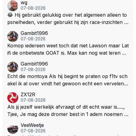
wg
07-08-2026
😂 Hij gebruikt gelukkig over het algemeen alleen to
psnelheden, verder gebruikt hij zijn race-inzichten q
ua rotatie, baangebruik, etc. Alleen snelheid in of uit
Gambit1996
een bocht zegt helemaal niets, dus wat dat betreft h
07-08-2026
eeft hij sowieso gelijk 😂.
Komop iedereen weet toch dat niet Lawson maar Lat
ifi de onbetwiste GOAT is. Max kan nog wat leren va
n hem En iedereen maar zeggen Schumacher of Ha
Gambit1996
milton, hahahaha. Latifi pakt ze allemaal met de oge
07-08-2026
n dicht met als onbetwiste nummer 2 of GOATINES
Echt die montoya Als hij begint te praten op f1tv sch
S Lawson natuurlijk 😂😂😂😂😂
akel ik al over vindt het gewoon echt een vervelend
mannetje met zijn geblaas alsof hij het allemaal wel
ZX12R
weet 🤮🤮
07-08-2026
Als jij jezelf werkelijk afvraagt of dit echt waar is.....,
Tjee, Je mag deze dromer best in 1 adem noemen m
et bv een Hans Christian Andersen. Enorme drang n
VeeWeetje
aar voordragen uit eigen geest. Kan mij voorstellen d
07-08-2026
at je het leuk vindt sprookjes te luisteren maar heb jij