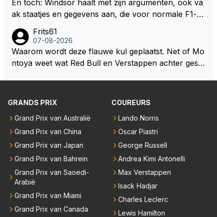
En toch: Windsor haalt met zijn argumenten, ook va
jezelf dan ook wel eens afgevraagd of de dappere b
ak staatjes en gegevens aan, die voor normale F1-fa
oswachter werkelijk Roodkapje uit de buik van de bo
ns niet te verkrijgen of te snappen zijn. Iets met "co
Frits61
ze wolff gesneden heeft?
okies made of your own dough" 🤣
07-08-2026
Waarom wordt deze flauwe kul geplaatst. Net of Mo
ntoya weet wat Red Bull en Verstappen achter geslo
ten deuren bespreken.
GRANDS PRIX
COUREURS
Grand Prix van Australië
Lando Norris
Grand Prix van China
Oscar Piastri
Grand Prix van Japan
George Russell
Grand Prix van Bahrein
Andrea Kimi Antonelli
Grand Prix van Saoedi-
Max Verstappen
Arabië
Isack Hadjar
Grand Prix van Miami
Charles Leclerc
Grand Prix van Canada
Lewis Hamilton