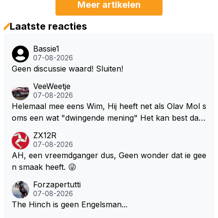
Meer artikelen
Laatste reacties
Bassie1
07-08-2026
Geen discussie waard! Sluiten!
VeeWeetje
07-08-2026
Helemaal mee eens Wim, Hij heeft net als Olav Mol s
oms een wat "dwingende mening" Het kan best dat
de fan in kwestie probeerde een vergelijkbaar gevoe
ZX12R
l bij Windsor op te roepen. Maar in een tijd zonder r
07-08-2026
aces zijn dit leuke berichtjes
AH, een vreemdganger dus, Geen wonder dat ie gee
n smaak heeft. 😜
Forzapertutti
07-08-2026
The Hinch is geen Engelsman...