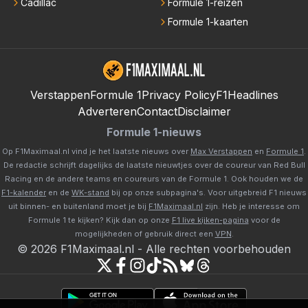
Cadillac
Formule 1-reizen
Formule 1-kaarten
Verstappen
Formule 1
Privacy Policy
F1Headlines
Adverteren
Contact
Disclaimer
Formule 1-nieuws
Op F1Maximaal.nl vind je het laatste nieuws over
Max Verstappen
en
Formule 1
.
De redactie schrijft dagelijks de laatste nieuwtjes over de coureur van Red Bull
Racing en de andere teams en coureurs van de Formule 1. Ook houden we de
F1-kalender
en de
WK-stand
bij op onze subpagina's. Voor uitgebreid F1 nieuws
uit binnen- en buitenland moet je bij
F1Maximaal.nl
zijn. Heb je interesse om
Formule 1 te kijken? Kijk dan op onze
F1 live kijken-pagina
voor de
mogelijkheden of gebruik direct een
VPN
.
©
2026
F1Maximaal.nl
-
Alle rechten voorbehouden