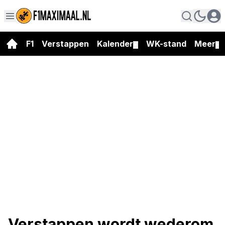
F1
Verstappen
Kalender
WK-stand
Meer
▼
▼
Verstappen wordt wederom