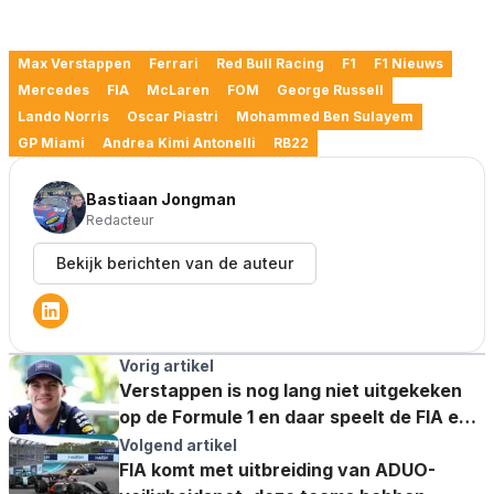
Max Verstappen
Ferrari
Red Bull Racing
F1
F1 Nieuws
Mercedes
FIA
McLaren
FOM
George Russell
Lando Norris
Oscar Piastri
Mohammed Ben Sulayem
GP Miami
Andrea Kimi Antonelli
RB22
Bastiaan Jongman
Redacteur
Bekijk berichten van de auteur
Vorig artikel
Verstappen is nog lang niet uitgekeken
op de Formule 1 en daar speelt de FIA een
rol in
Volgend artikel
FIA komt met uitbreiding van ADUO-