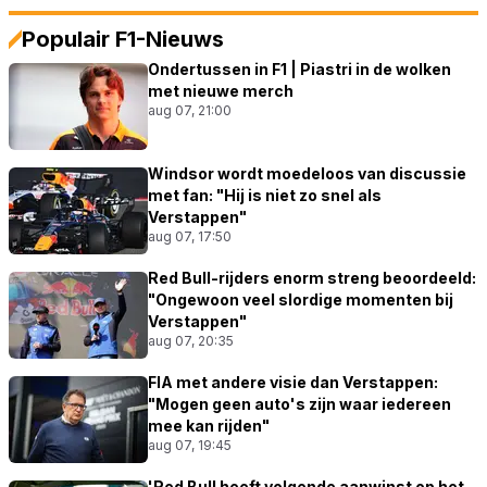
Populair F1-Nieuws
Ondertussen in F1 | Piastri in de wolken
met nieuwe merch
aug 07, 21:00
Windsor wordt moedeloos van discussie
met fan: "Hij is niet zo snel als
Verstappen"
aug 07, 17:50
Red Bull-rijders enorm streng beoordeeld:
"Ongewoon veel slordige momenten bij
Verstappen"
aug 07, 20:35
FIA met andere visie dan Verstappen:
"Mogen geen auto's zijn waar iedereen
mee kan rijden"
aug 07, 19:45
'Red Bull heeft volgende aanwinst op het