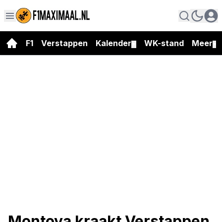
F1
Verstappen
Kalender
WK-stand
Meer
▼
▼
Montoya kraakt Verstappen