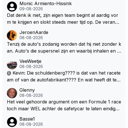
Monic Armiento-Hissink
09-08-2026
Dat denk ik niet, zijn eigen team begint al aardig vor
m te krijgen en slokt steeds meer tijd op. De verande
ringen die de komende twee jaar door gevoerd word
JeroenAarde
en zullen ben ik bang niet het gewenste effect hebb
08-08-2026
en. Mocht het wel zo zijn dan zal het 3 jaar zijn, hoo
Tenzij de auto's zodanig worden dat hij niet zonder k
guit 5 jaar maar echt niet langer. Vergeet niet, hij hee
an. Auto's die supersnel zijn en waarbij inhalen en v
ft nu een aantal races in GT3 gereden en dat heeft h
erdedigen uitdagingen zijn! Max houdt van snelheid,
VeeWeetje
em meer plezier gebracht dan de F1 op dit moment.
ronkende motoren en op de grenzen rijden van de
08-08-2026
mogelijkheden. Het ouderwetse racen waarbij de ma
@ Kevin: Die schuldenberg???? is dat van het racete
nnen en jongens verdeeld worden. Als deze auto's g
am of van de autofabrikant???? En wat heeft dit te
ebouwd worden zie ik Max het nog wel langer volho
maken met de prestaties van Newey???? En is Herb
Glenny
uden dan dat hij op dit moment beweerd. Dan kan hij
ert nu de spindoctor van newey geworden?? Eerlijk
08-08-2026
zijn talenten en uitzonderlijke klasse laten zien en he
gezegd snap ik de de kop én het artikel niet echt.
Het veel gehoorde argument om een Formule 1 race
eft daar enorm veel lol aan.
toch maar WEL achter de safetycar te laten eindigen
en aldus niet te kiezen voor een stukje verlenging, is
Bassie1
dat men vreest voor een brandstof tekort. Kennelijk
08-08-2026