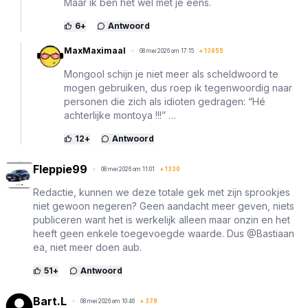
Maar ik ben het wél met je eens.
6
+
Antwoord
MaxMaximaal
08 mei 2026 om 17:15
+
13955
Mongool schijn je niet meer als scheldwoord te
mogen gebruiken, dus roep ik tegenwoordig naar
personen die zich als idioten gedragen: “Hé
achterlijke montoya !!!” …
12
+
Antwoord
Fleppie99
08 mei 2026 om 11:01
+
1330
Redactie, kunnen we deze totale gek met zijn sprookjes
niet gewoon negeren? Geen aandacht meer geven, niets
publiceren want het is werkelijk alleen maar onzin en het
heeft geen enkele toegevoegde waarde. Dus @Bastiaan
ea, niet meer doen aub.
51
+
Antwoord
Bart.L
08 mei 2026 om 10:46
+
376