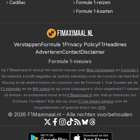
Cadillac
Formule 1-reizen
Formule 1-kaarten
Verstappen
Formule 1
Privacy Policy
F1Headlines
Adverteren
Contact
Disclaimer
Formule 1-nieuws
Op F1Maximaal.nl vind je het laatste nieuws over
Max Verstappen
en
Formule 1
.
De redactie schrijft dagelijks de laatste nieuwtjes over de coureur van Red Bull
Racing en de andere teams en coureurs van de Formule 1. Ook houden we de
F1-kalender
en de
WK-stand
bij op onze subpagina's. Voor uitgebreid F1 nieuws
uit binnen- en buitenland moet je bij
F1Maximaal.nl
zijn. Heb je interesse om
Formule 1 te kijken? Kijk dan op onze
F1 live kijken-pagina
voor de
mogelijkheden of gebruik direct een
VPN
.
©
2026
F1Maximaal.nl
-
Alle rechten voorbehouden