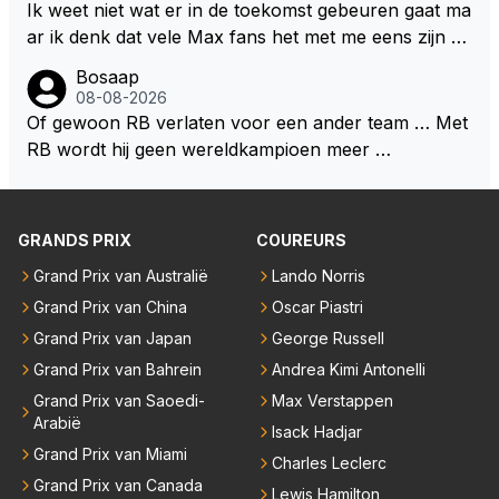
rijden de teams met tot op de liter afgemeten peut...
Ik weet niet wat er in de toekomst gebeuren gaat ma
ar ik denk dat vele Max fans het met me eens zijn da
t als Max in de toekomst de F1 verlaat het super zou
Bosaap
zijn als Alonso samen met Max ergens in een vieren
08-08-2026
twings uur race samen in een team zouden zitten. D
Of gewoon RB verlaten voor een ander team … Met
eze 2 coureurs zouden een fantastisch affiche zijn v
RB wordt hij geen wereldkampioen meer …
oor elke langeafstands race.
GRANDS PRIX
COUREURS
Grand Prix van Australië
Lando Norris
Grand Prix van China
Oscar Piastri
Grand Prix van Japan
George Russell
Grand Prix van Bahrein
Andrea Kimi Antonelli
Grand Prix van Saoedi-
Max Verstappen
Arabië
Isack Hadjar
Grand Prix van Miami
Charles Leclerc
Grand Prix van Canada
Lewis Hamilton