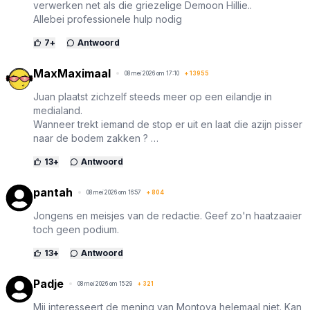
verwerken net als die griezelige Demoon Hillie..
Allebei professionele hulp nodig
7
+
Antwoord
MaxMaximaal
08 mei 2026 om 17:10
+
13955
Juan plaatst zichzelf steeds meer op een eilandje in
medialand.
Wanneer trekt iemand de stop er uit en laat die azijn pisser
naar de bodem zakken ? …
13
+
Antwoord
pantah
08 mei 2026 om 16:57
+
804
Jongens en meisjes van de redactie. Geef zo'n haatzaaier
toch geen podium.
13
+
Antwoord
Padje
08 mei 2026 om 15:29
+
321
Mij interesseert de mening van Montoya helemaal niet. Kan