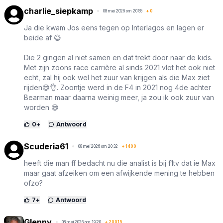
charlie_siepkamp
08 mei 2026 om 20:55
+
0
Ja die kwam Jos eens tegen op Interlagos en lagen er
beide af 😅
Die 2 gingen al niet samen en dat trekt door naar de kids.
Met zijn zoons race carrière al sinds 2021 vlot het ook niet
echt, zal hij ook wel het zuur van krijgen als die Max ziet
rijden😅👌. Zoontje werd in de F4 in 2021 nog 4de achter
Bearman maar daarna weinig meer, ja zou ik ook zuur van
worden 😁
0
+
Antwoord
Scuderia61
08 mei 2026 om 20:32
+
1400
heeft die man ff bedacht nu die analist is bij f1tv dat ie Max
maar gaat afzeiken om een afwijkende mening te hebben
ofzo?
7
+
Antwoord
Glenny
08 mei 2026 om 19:20
+
20015