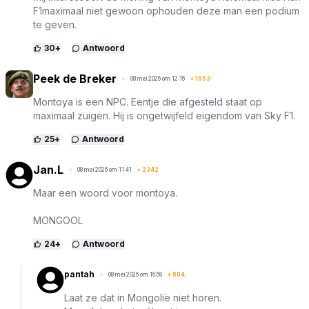
F1maximaal niet gewoon ophouden deze man een podium
te geven.
30
+
Antwoord
Peek de Breker
08 mei 2026 om 12:16
+
1653
Montoya is een NPC. Eentje die afgesteld staat op
maximaal zuigen. Hij is ongetwijfeld eigendom van Sky F1.
25
+
Antwoord
Jan.L
08 mei 2026 om 11:41
+
2342
Maar een woord voor montoya.
MONGOOL
24
+
Antwoord
pantah
08 mei 2026 om 16:59
+
804
Laat ze dat in Mongolië niet horen.