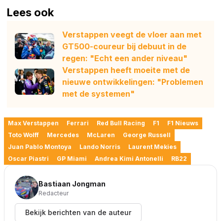
Lees ook
Verstappen veegt de vloer aan met
GT500-coureur bij debuut in de
regen: "Echt een ander niveau"
Verstappen heeft moeite met de
nieuwe ontwikkelingen: "Problemen
met de systemen"
Max Verstappen
Ferrari
Red Bull Racing
F1
F1 Nieuws
Toto Wolff
Mercedes
McLaren
George Russell
Juan Pablo Montoya
Lando Norris
Laurent Mekies
Oscar Piastri
GP Miami
Andrea Kimi Antonelli
RB22
Bastiaan Jongman
Redacteur
Bekijk berichten van de auteur