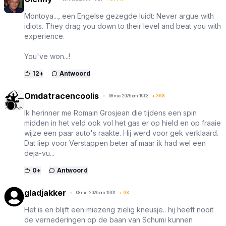
Montoya..., een Engelse gezegde luidt: Never argue with
idiots. They drag you down to their level and beat you with
experience.
You've won...!
12
+
Antwoord
Omdatracencoolis
08 mei 2026 om 19:03
+
368
Ik herinner me Romain Grosjean die tijdens een spin
midden in het veld ook vol het gas er op hield en op fraaie
wijze een paar auto's raakte. Hij werd voor gek verklaard.
Dat liep voor Verstappen beter af maar ik had wel een
deja-vu...
0
+
Antwoord
gladjakker
08 mei 2026 om 19:01
+
98
Het is en blijft een miezerig zielig kneusje.. hij heeft nooit
de vernederingen op de baan van Schumi kunnen