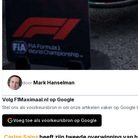
Mark Hanselman
door
Volg F1Maximaal.nl op Google
Stel ons als voorkeursbron in om onze artikelen vaker op Google 
Voeg toe als voorkeursbron op Google
Carlos Sainz
heeft zijn tweede overwinning van h