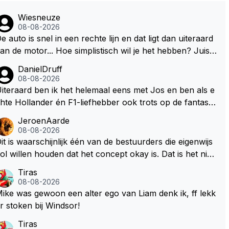
Wiesneuze
08-08-2026
e auto is snel in een rechte lijn en dat ligt dan uiteraard
an de motor... Hoe simplistisch wil je het hebben? Juist i
 de buurt van de topsnelheid is luchtweerstand ontzette
DanielDruff
d belangrijk. Heeft Red Bull bochtgrip opgegeven voor t
08-08-2026
psnelheid? Dat is iets wat vaker gebeurd is, zeker met V
iteraard ben ik het helemaal eens met Jos en ben als e
rstappen aan bet stuur.
hte Hollander én F1-liefhebber ook trots op de fantastis
he carrière van Max Verstappen, maar de laatste tijd kri
JeroenAarde
belt bij mij toch de wens dat hij nog eens een knappe au
08-08-2026
o van Red Bull krijgt, waarmee hij die laatste paar recor
it is waarschijnlijk één van de bestuurders die eigenwijs
s van Lewis 'ik-reed-in-een-Mercedes-die-3-seconden-
ol willen houden dat het concept okay is. Dat is het niet,
neller-is-dan-de-rest' Hamilton kan slopen. Hij heeft dat
at ziet iedereen en wordt ook door de coureurs gezegd!
Tiras
atuurlijk ook in zich, alleen die shit-Red Bull moet beter.
at het lichter, korter en smaller zou moeten onderschrij
08-08-2026
 ik maar het is niet gezegd dat ik zijn visie van het huidig
ike was gewoon een alter ego van Liam denk ik, ff lekk
oncept volg. Om de borst vooruit te houden zonder g
r stoken bij Windsor!
zichtsverlies is de oplossing eenvoudig. Maak de motor
Tiras
oor een groot deel belangrijker dan de batterij in verho