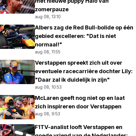
met nieuwe puppy Halo van
zomerpauze
aug 08, 13:10
Albers zag de Red Bull-bolide op één
gebied excelleren: "Dat is niet
normaal!"
aug 08, 11:55
Verstappen spreekt zich uit over
eventuele racecarrière dochter Lily:
"Daar zal ik duidelijk in zijn"
aug 08, 10:53
McLaren geeft nog niet op en laat
zich inspireren door Verstappen
aug 08, 9:53
F1TV-analist looft Verstappen en
goede vriend van de Nederlander: