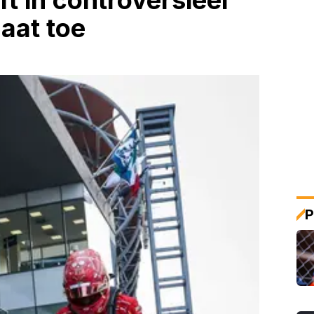
t in controversieel
laat toe
P