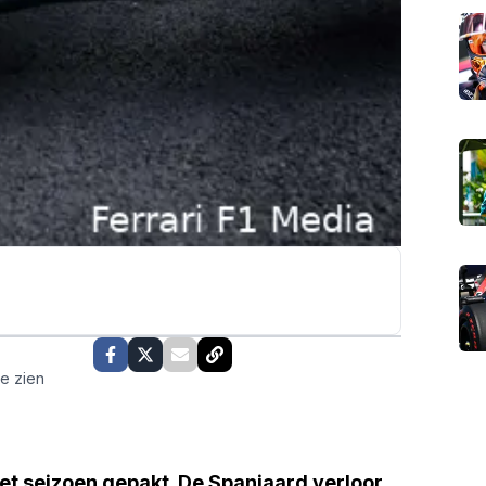
te zien
et seizoen gepakt. De Spanjaard verloor