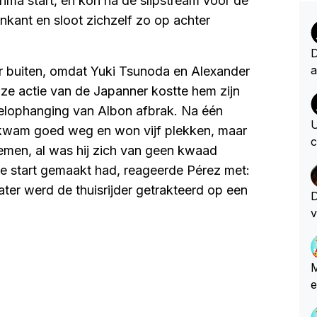
ima start, en kon na de slipstream voor de
nkant en sloot zichzelf zo op achter
D
a
 buiten, omdat Yuki Tsunoda en Alexander
n
ze actie van de Japanner kostte hem zijn
n
ielophanging van Albon afbrak. Na één
o
U
 kwam goed weg en won vijf plekken, maar
e
c
blemen, al was hij zich van geen kwaad
c
se start gemaakt had, reageerde Pérez met:
e
ater werd de thuisrijder getrakteerd op een
t
D
d
v
s
d
n
D
f
M
e c
e
e
v