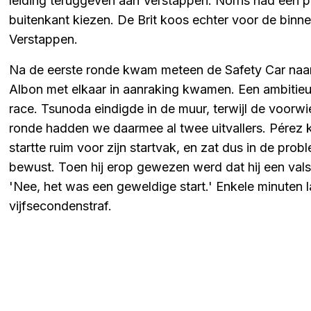
leiding teruggeven aan Verstappen. Norris had een pr
buitenkant kiezen. De Brit koos echter voor de binne
Verstappen.
Na de eerste ronde kwam meteen de Safety Car naar
Albon met elkaar in aanraking kwamen. Een ambitieu
race. Tsunoda eindigde in de muur, terwijl de voorw
ronde hadden we daarmee al twee uitvallers. Pérez
startte ruim voor zijn startvak, en zat dus in de pro
bewust. Toen hij erop gewezen werd dat hij een val
'Nee, het was een geweldige start.' Enkele minuten l
vijfsecondenstraf.