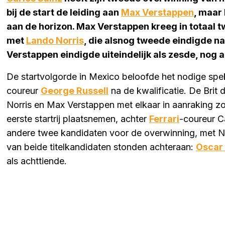
bij de start de leiding aan
Max Verstappen
, maar
aan de horizon. Max Verstappen kreeg in totaal t
met
Lando Norris
, die alsnog tweede eindigde na
Verstappen eindigde uiteindelijk als zesde, nog
De startvolgorde in Mexico beloofde het nodige sp
coureur
George Russell
na de kwalificatie. De Brit 
Norris en Max Verstappen met elkaar in aanraking 
eerste startrij plaatsnemen, achter
Ferrari
-coureur C
andere twee kandidaten voor de overwinning, met N
van beide titelkandidaten stonden achteraan:
Oscar 
als achttiende.