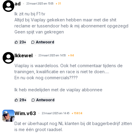
ad
23 maart 2025 om 15:05
+
31
Ik zit nu bij F1 tv
Altijd bij Viaplay gekeken hebben maar met die shit
reclame er tussendoor heb ik mij abonnement opgezegd
Geen spijt van gekregen
23
+
Antwoord
Ikkewel
23 maart 2025 om 14:55
+
94
Viaplay is waardeloos. Ook het commentaar tijdens de
trainingen, kwalificatie en race is niet te doen.....
En nu ook nog commercials????
Ik heb medelijden met de viaplay abbonnee
29
+
Antwoord
Wim.v63
23 maart 2025 om 14:45
+
15834
Dat er überhaupt nog NL klanten bij dit baggerbedrijf zitten
is me één groot raadsel.