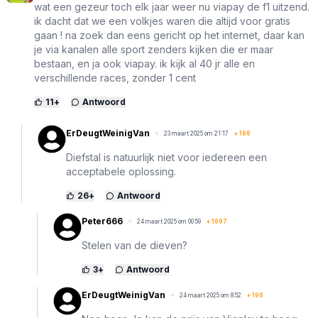
wat een gezeur toch elk jaar weer nu viapay de f1 uitzend.
ik dacht dat we een volkjes waren die altijd voor gratis
gaan ! na zoek dan eens gericht op het internet, daar kan
je via kanalen alle sport zenders kijken die er maar
bestaan, en ja ook viapay. ik kijk al 40 jr alle en
verschillende races, zonder 1 cent
11
+
Antwoord
ErDeugtWeinigVan
23 maart 2025 om 21:17
+
196
Diefstal is natuurlijk niet voor iedereen een
acceptabele oplossing.
26
+
Antwoord
Peter666
24 maart 2025 om 00:59
+
1697
Stelen van de dieven?
3
+
Antwoord
ErDeugtWeinigVan
24 maart 2025 om 8:52
+
196