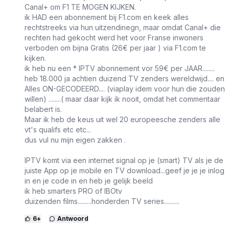
Canal+ om F1 TE MOGEN KIJKEN.
ik HAD een abonnement bij F1.com en keek alles
rechtstreeks via hun uitzendinegn, maar omdat Canal+ die
rechten had gekocht werd het voor Franse inwoners
verboden om bijna Gratis (26€ per jaar ) via F1.com te
kijken.
ik heb nu een * IPTV abonnement vor 59€ per JAAR........
heb 18.000 ja achtien duizend TV zenders wereldwijd.... en
Alles ON-GECODEERD.... (viaplay idem voor hun die zouden
willen) ........( maar daar kijk ik nooit, omdat het commentaar
belabert is.
Maar ik heb de keus uit wel 20 europeesche zenders alle
vt's qualifs etc etc...
dus vul nu mijn eigen zakken .
IPTV komt via een internet signal op je (smart) TV als je de
juiste App op je mobile en TV download...geef je je je inlog
in en je code in en heb je gelijk beeld
ik heb smarters PRO of IBOtv
duizenden films.........honderden TV series..........
6
+
Antwoord