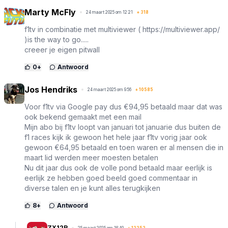
Marty McFly
24 maart 2025 om 12:21
+
318
f1tv in combinatie met multiviewer (
https://multiviewer.app/
)is the way to go.....
creeer je eigen pitwall
0
+
Antwoord
Jos Hendriks
24 maart 2025 om 9:56
+
10585
Voor f1tv via Google pay dus €94,95 betaald maar dat was
ook bekend gemaakt met een mail
Mijn abo bij f1tv loopt van januari tot januarie dus buiten de
f1 races kijk ik gewoon het hele jaar f1tv vorig jaar ook
gewoon €64,95 betaald en toen waren er al mensen die in
maart lid werden meer moesten betalen
Nu dit jaar dus ook de volle pond betaald maar eerlijk is
eerlijk ze hebben goed beeld goed commentaar in
diverse talen en je kunt alles terugkijken
8
+
Antwoord
ZX12R