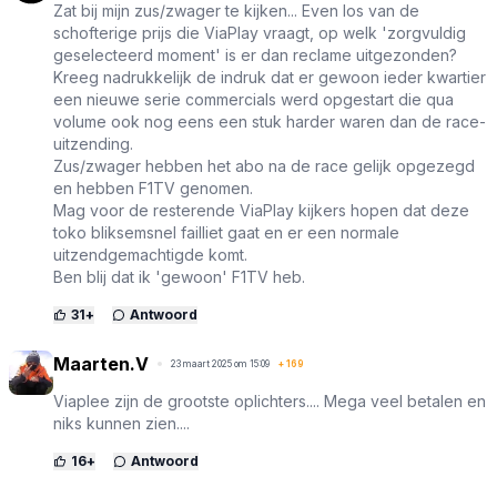
Zat bij mijn zus/zwager te kijken... Even los van de
schofterige prijs die ViaPlay vraagt, op welk 'zorgvuldig
geselecteerd moment' is er dan reclame uitgezonden?
Kreeg nadrukkelijk de indruk dat er gewoon ieder kwartier
een nieuwe serie commercials werd opgestart die qua
volume ook nog eens een stuk harder waren dan de race-
uitzending.
Zus/zwager hebben het abo na de race gelijk opgezegd
en hebben F1TV genomen.
Mag voor de resterende ViaPlay kijkers hopen dat deze
toko bliksemsnel failliet gaat en er een normale
uitzendgemachtigde komt.
Ben blij dat ik 'gewoon' F1TV heb.
31
+
Antwoord
Maarten.V
23 maart 2025 om 15:09
+
169
Viaplee zijn de grootste oplichters.... Mega veel betalen en
niks kunnen zien....
16
+
Antwoord