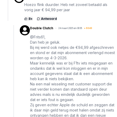
Hoezo flink duurder. Heb net zoveel betaald als
vorig jaar € 94,99 per jaar
8
+
Antwoord
Double Clutch
24 maart 2025 om 00:35
+
6040
@Frits61,
Dan heb je geluk.
Bij mij werd ook netjes de €94,99 afgeschreven
en stond er dat mijn abonnement verlengd moest
worden op 4-3-2026.
Maar kennelijk was er bij F1tv iets misgegaan en
ondanks dat ik wel kon inloggen en er in mijn
account gegevens staat dat ik een abonnement
heb kan ik niets bekijken.
Na een mail wisseling met customer support die
niet verder komen dan standaard open deur
advies mails is nu eindelijk duidelijk geworden
dat er iets fout is gegaan.
Zij geven echter Apple de schuld en zeggen dat
ik daar mijn geld terug moet halen omdat zij niets
ontvangen hebben en dat ik dan een nieuw