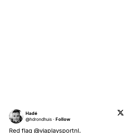
Hadé
@
hdrondhuis
·
Follow
Red flag @viaplaysportnl.
