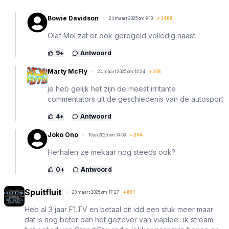
Bowie Davidson
24 maart 2025 om 9:13
+
3406
Olaf Mol zat er ook geregeld volledig naast
9
+
Antwoord
Marty McFly
24 maart 2025 om 12:24
+
318
je heb gelijk het zijn de meest irritante
commentators uit de geschiedenis van de autosport
4
+
Antwoord
Joko Ono
19 juli 2025 om 14:59
+
264
Herhalen ze mekaar nog steeds ook?
0
+
Antwoord
Spuitfluit
23 maart 2025 om 17:27
+
801
Heb al 3 jaar F1.TV en betaal dit idd een stuk meer maar
dat is nog beter dan het gezever van viaplee...ik stream