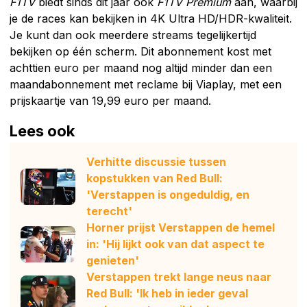
F1TV
biedt sinds dit jaar ook
F1TV Premium
aan, waarbij
je de races kan bekijken in 4K Ultra HD/HDR-kwaliteit.
Je kunt dan ook meerdere streams tegelijkertijd
bekijken op één scherm. Dit abonnement kost met
achttien euro per maand nog altijd minder dan een
maandabonnement met reclame bij Viaplay, met een
prijskaartje van 19,99 euro per maand.
Lees ook
Verhitte discussie tussen
kopstukken van Red Bull:
'Verstappen is ongeduldig, en
terecht'
Horner prijst Verstappen de hemel
in: 'Hij lijkt ook van dat aspect te
genieten'
Verstappen trekt lange neus naar
Red Bull: 'Ik heb in ieder geval