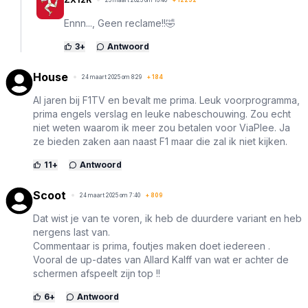
25 maart 2025 om 16:40
+
12252
Ennn..., Geen reclame!!🤣
3
+
Antwoord
House
24 maart 2025 om 8:29
+
184
Al jaren bij F1TV en bevalt me prima. Leuk voorprogramma,
prima engels verslag en leuke nabeschouwing. Zou echt
niet weten waarom ik meer zou betalen voor ViaPlee. Ja
ze bieden zaken aan naast F1 maar die zal ik niet kijken.
11
+
Antwoord
Scoot
24 maart 2025 om 7:40
+
809
Dat wist je van te voren, ik heb de duurdere variant en heb
nergens last van.
Commentaar is prima, foutjes maken doet iedereen .
Vooral de up-dates van Allard Kalff van wat er achter de
schermen afspeelt zijn top !!
6
+
Antwoord