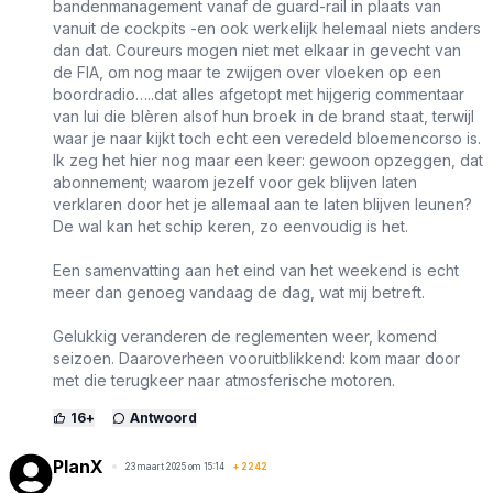
bandenmanagement vanaf de guard-rail in plaats van
vanuit de cockpits -en ook werkelijk helemaal niets anders
dan dat. Coureurs mogen niet met elkaar in gevecht van
de FIA, om nog maar te zwijgen over vloeken op een
boordradio…..dat alles afgetopt met hijgerig commentaar
van lui die blèren alsof hun broek in de brand staat, terwijl
waar je naar kijkt toch echt een veredeld bloemencorso is.
Ik zeg het hier nog maar een keer: gewoon opzeggen, dat
abonnement; waarom jezelf voor gek blijven laten
verklaren door het je allemaal aan te laten blijven leunen?
De wal kan het schip keren, zo eenvoudig is het.
Een samenvatting aan het eind van het weekend is echt
meer dan genoeg vandaag de dag, wat mij betreft.
Gelukkig veranderen de reglementen weer, komend
seizoen. Daaroverheen vooruitblikkend: kom maar door
met die terugkeer naar atmosferische motoren.
16
+
Antwoord
PlanX
23 maart 2025 om 15:14
+
2242