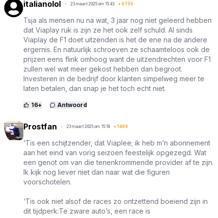
italianolol
23 maart 2025 om 15:43
+
6750
Tsja als mensen nu na wat, 3 jaar nog niet geleerd hebben
dat Viaplay ruk is zijn ze het ook zelf schuld. Al sinds
Viaplay de F1 doet uitzenden is het de ene na de andere
ergernis. En natuurlijk schroeven ze schaamteloos ook de
prijzen eens flink omhoog want de uitzendrechten voor F1
zullen wel wat meer gekost hebben dan begroot.
Investeren in de bedrijf door klanten simpelweg meer te
laten betalen, dan snap je het toch echt niet.
16
+
Antwoord
Prostfan
23 maart 2025 om 15:18
+
1466
‘Tis een schijtzender, dat Viaplee; ik heb m’n abonnement
aan het eind van vorig seizoen feestelijk opgezegd. Wat
een genot om van die tenenkrommende provider af te zijn.
Ik kijk nog liever niet dan naar wat die figuren
voorschotelen.
‘Tis ook niet alsof de races zo ontzettend boeiend zijn in
dit tijdperk:Te zware auto’s, een race is