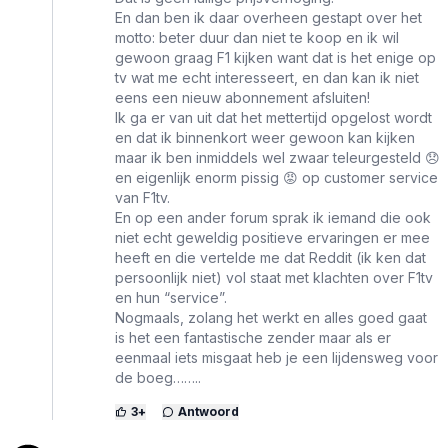
En dan ben ik daar overheen gestapt over het
motto: beter duur dan niet te koop en ik wil
gewoon graag F1 kijken want dat is het enige op
tv wat me echt interesseert, en dan kan ik niet
eens een nieuw abonnement afsluiten!
Ik ga er van uit dat het mettertijd opgelost wordt
en dat ik binnenkort weer gewoon kan kijken
maar ik ben inmiddels wel zwaar teleurgesteld 😞
en eigenlijk enorm pissig 😡 op customer service
van F1tv.
En op een ander forum sprak ik iemand die ook
niet echt geweldig positieve ervaringen er mee
heeft en die vertelde me dat Reddit (ik ken dat
persoonlijk niet) vol staat met klachten over F1tv
en hun “service”.
Nogmaals, zolang het werkt en alles goed gaat
is het een fantastische zender maar als er
eenmaal iets misgaat heb je een lijdensweg voor
de boeg……..
3
+
Antwoord