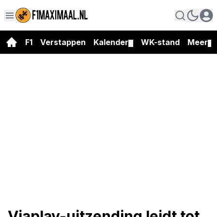
F1
Verstappen
Kalender
WK-stand
Meer
▼
▼
Viaplay-uitzending leidt tot