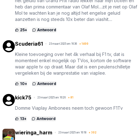
het geluid van Grand Prix radio lekker naar mijn boxen en
heb dan prima commentaar van Olaf Mol....zit je niet op Olaf
Mol te wachten kan je nog altijd het engelse geluid
aanzetten is nog steeds 10x beter dan viashit....
25
+
Antwoord
Scuderia61
23 maart 2025 om 16:36
+
1400
Kleine toevoeging over het 4k verhaal bij F1 tv, dat is
momenteel enkel mogelijk op TVos, kortom de software
waar apple tv op draait. Maar dat is een peulenschilletje
vergeleken bij de wanprestatie van viaplee.
10
+
Antwoord
kick75
23 maart 2025 om 16:26
+
81
Domme Viaplay Ambonees neem toch gewoon F1Tv
13
+
Antwoord
wieringa_harm
23 maart 2025 om 16:18
+
302