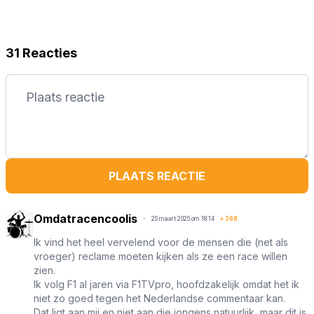
31 Reacties
PLAATS REACTIE
Omdatracencoolis
25 maart 2025 om 18:14
+
368
Ik vind het heel vervelend voor de mensen die (net als
vroeger) reclame moeten kijken als ze een race willen
zien.
Ik volg F1 al jaren via F1TVpro, hoofdzakelijk omdat het ik
niet zo goed tegen het Nederlandse commentaar kan.
Dat ligt aan mij en niet aan die jongens natuurlijk, maar dit is