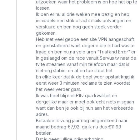
uitzoeken waar het probleem is en hoe het op te
lossen.
Ik ben er nu al drie weken mee bezig en heb
inmiddels een stuk of acht mails ontvangen en
verstuurd en ben nog geen steek verder
gekomen.
Heb met veel gedoe een site VPN aangeschaft
en geïnstalleerd want degene die ik had was te
traag en ben nu na vele uren “Trial and Error” er
in geslaagd om de race vanuit Servus tv naar de
tv te streamen vanaf mijn telefoon maar dat is
niet erg stabiel en af en toe stopt het.
En elke keer dat ik de boel weer opstart krijg ik
eerst weer 3 minuten reclame te zien voordat
het weer verder gaat.
Ik was heel blij met F1tv qua kwaliteit en
dergelijke maar er moet ook echt niets misgaan
want dan ben je ook bij hun aan het verkeerde
adres.
Betaalde ik vorig jaar nog omgerekend naar
maand bedrag €7,92, ga ik nu dus €11,99
betalen.
Dat is geen lullige prijsverhoging.