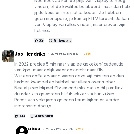
Nee hoor. Je kan de prijs van Viaplay te hoog
vinden, of de kwaliteit belabberd, maar dan heb
jij de keus om het niet te kopen. Ze hebben
geen monopolie, je kan bij F1TV terecht. Je kan
van Viaplay van alles vinden, maar dieven zijn
het niet.
8
+
Antwoord
Jos Hendriks
23 maart 2025 om 16:13
+
10585
In 2022 precies 5 min naar viaplee gekeken( cadeautje
van kpn) maar gelijk weer geswitcht naar f1tv
Wat een doffe ervaring waren deze vijf minuten en dan
hadden kwabbel en babbel het alleen over rubber.
Nee al jaren blij met f1tv en ondanks dat ze dit jaar flink
duurder zijn geworden blijf ik lekker via hun kijken .
Races van vele jaren geleden terug kijken en verder
interesante docu,s
13
+
Antwoord
Frits61
23 maart 2025 om 18:47
+
202