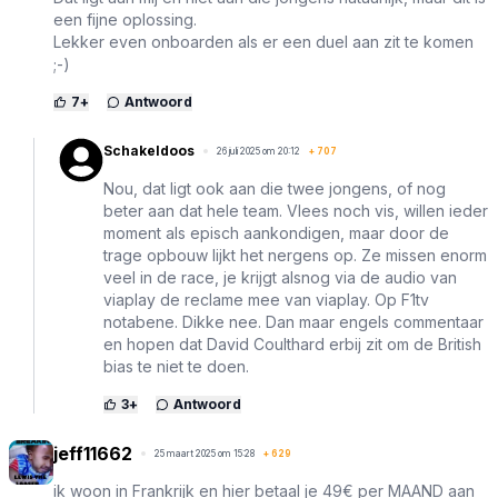
een fijne oplossing.
Lekker even onboarden als er een duel aan zit te komen
;-)
7
+
Antwoord
Schakeldoos
26 juli 2025 om 20:12
+
707
Nou, dat ligt ook aan die twee jongens, of nog
beter aan dat hele team. Vlees noch vis, willen ieder
moment als episch aankondigen, maar door de
trage opbouw lijkt het nergens op. Ze missen enorm
veel in de race, je krijgt alsnog via de audio van
viaplay de reclame mee van viaplay. Op F1tv
notabene. Dikke nee. Dan maar engels commentaar
en hopen dat David Coulthard erbij zit om de British
bias te niet te doen.
3
+
Antwoord
jeff11662
25 maart 2025 om 15:28
+
629
ik woon in Frankrijk en hier betaal je 49€ per MAAND aan