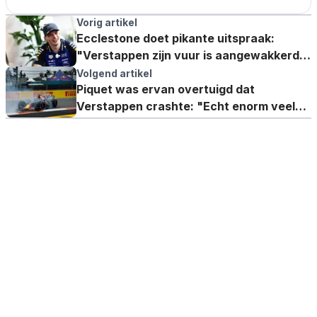
Vorig artikel
Ecclestone doet pikante uitspraak:
"Verstappen zijn vuur is aangewakkerd,
hij is gevaarlijk"
Volgend artikel
Piquet was ervan overtuigd dat
Verstappen crashte: "Echt enorm veel
geluk"