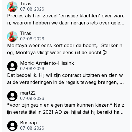
Tiras
07-08-2026
Precies als hier zoveel 'ernstige klachten' over ware
n, waarom hebben we daar nergens iets over gelez
en... voor mij is dit nieuw!
Tiras
07-08-2026
Montoya weer eens kort door de bocht,.. Sterker n
og, Montoya vliegt weer eens uit de bocht🙄!
Monic Armiento-Hissink
07-08-2026
Dat bedoel ik. Hij wil zijn contract uitzitten en zien w
at de veranderingen in de regels teweeg brengen, al
s dat niks wordt valt de keuze makkelijker om voor z
mart22
ijn eigen team te kiezen en zijn gezin. hij kan dan zelf
07-08-2026
bepalen aan welke races hij mee wil doen en is ook
*voor zijn gezin en eigen team kunnen kiezen* Na z
vaker thuis. Hij zit dan ook niet meer vast aan een c
ijn eerste titel in 2021 AD zei hij al dat hij bereikt had
ontract, wat wel het geval is als hij nu een nieuw co
waar hij altijd al van gedroomd had en dat alles wat d
Bosaap
ntract zou tekenen.
aarna nog komt bonus was. Ik denk dat hij dat meen
07-08-2026