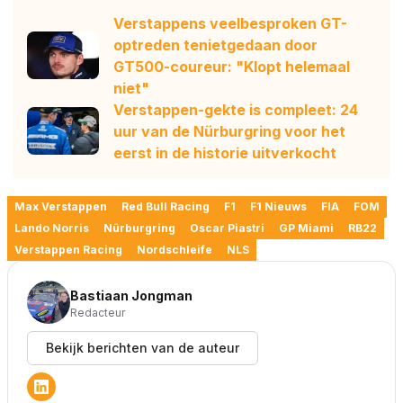
Verstappens veelbesproken GT-
optreden tenietgedaan door
GT500-coureur: "Klopt helemaal
niet"
Verstappen-gekte is compleet: 24
uur van de Nürburgring voor het
eerst in de historie uitverkocht
Max Verstappen
Red Bull Racing
F1
F1 Nieuws
FIA
FOM
Lando Norris
Nürburgring
Oscar Piastri
GP Miami
RB22
Verstappen Racing
Nordschleife
NLS
Bastiaan Jongman
Redacteur
Bekijk berichten van de auteur