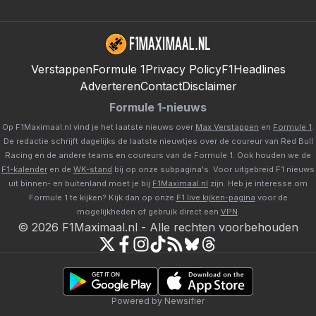
Verstappen
Formule 1
Privacy Policy
F1Headlines
Adverteren
Contact
Disclaimer
Formule 1-nieuws
Op F1Maximaal.nl vind je het laatste nieuws over
Max Verstappen
en
Formule 1
.
De redactie schrijft dagelijks de laatste nieuwtjes over de coureur van Red Bull
Racing en de andere teams en coureurs van de Formule 1. Ook houden we de
F1-kalender
en de
WK-stand
bij op onze subpagina's. Voor uitgebreid F1 nieuws
uit binnen- en buitenland moet je bij
F1Maximaal.nl
zijn. Heb je interesse om
Formule 1 te kijken? Kijk dan op onze
F1 live kijken-pagina
voor de
mogelijkheden of gebruik direct een
VPN
.
©
2026
F1Maximaal.nl
-
Alle rechten voorbehouden
Powered by Newsifier