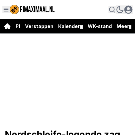
F1
Verstappen
Kalender
WK-stand
Meer
▼
▼
Nordschleife-legende zag