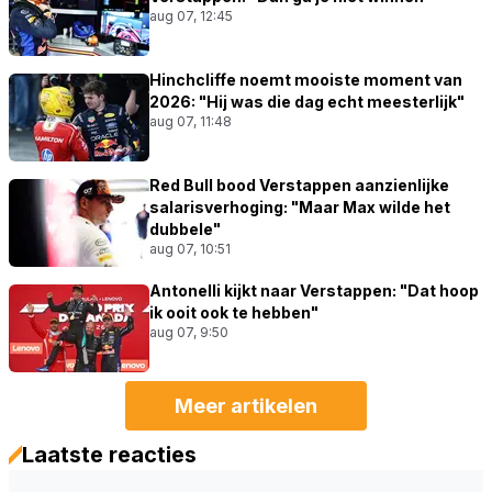
aug 07, 12:45
Hinchcliffe noemt mooiste moment van
2026: "Hij was die dag echt meesterlijk"
aug 07, 11:48
Red Bull bood Verstappen aanzienlijke
salarisverhoging: "Maar Max wilde het
dubbele"
aug 07, 10:51
Antonelli kijkt naar Verstappen: "Dat hoop
ik ooit ook te hebben"
aug 07, 9:50
Meer artikelen
Laatste reacties