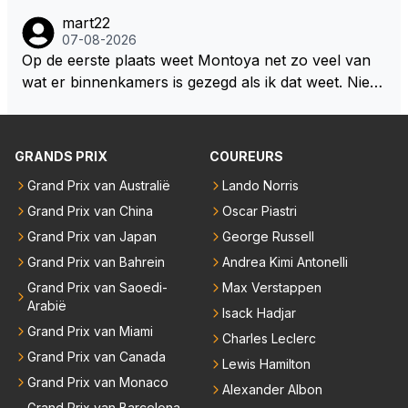
or zijn gezin en eigen team kunnen kiezen.
mart22
07-08-2026
Op de eerste plaats weet Montoya net zo veel van
wat er binnenkamers is gezegd als ik dat weet. Niets
dus. Dus de uitspraak "we willen eigenlijk het dubbel
e!" is gewoon uit zijn dikke duim gezogen. Daarnaast
heb ik Max en co nooit iets anders horen zeggen da
GRANDS PRIX
COUREURS
n "we hebben een contract tot en met 2028" Ik sna
Grand Prix van Australië
Lando Norris
p dat RBR een verlenging van dat contract wil want
Grand Prix van China
Oscar Piastri
dat maakt sponsorcontracten een stuk makkelijker
maar ik snap nog beter dat Max voor zichzelf geen
Grand Prix van Japan
George Russell
enkele deur wil dichtgooien, zeker niet met deze "tr
Grand Prix van Bahrein
Andrea Kimi Antonelli
ut" auto's. Als laatste denk ik dat Max donders goed
Grand Prix van Saoedi-
Max Verstappen
weet hoe bij andere teams de hazen lopen en wat hij
Arabië
Isack Hadjar
nu heeft bij Red Bull. Dat het gras niet overal even g
Grand Prix van Miami
Charles Leclerc
roen is hoef je hem niet te vertellen.
Grand Prix van Canada
Lewis Hamilton
Grand Prix van Monaco
Alexander Albon
Grand Prix van Barcelona-