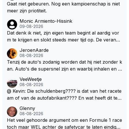
Gaat niet gebeuren. Nog een kampioenschap is niet
meer zijn priotiteit.
Monic Armiento-Hissink
09-08-2026
Dat denk ik niet, zijn eigen team begint al aardig vor
m te krijgen en slokt steeds meer tijd op. De verande
ringen die de komende twee jaar door gevoerd word
JeroenAarde
en zullen ben ik bang niet het gewenste effect hebb
08-08-2026
en. Mocht het wel zo zijn dan zal het 3 jaar zijn, hoo
Tenzij de auto's zodanig worden dat hij niet zonder k
guit 5 jaar maar echt niet langer. Vergeet niet, hij hee
an. Auto's die supersnel zijn en waarbij inhalen en v
ft nu een aantal races in GT3 gereden en dat heeft h
erdedigen uitdagingen zijn! Max houdt van snelheid,
VeeWeetje
em meer plezier gebracht dan de F1 op dit moment.
ronkende motoren en op de grenzen rijden van de
08-08-2026
mogelijkheden. Het ouderwetse racen waarbij de ma
@ Kevin: Die schuldenberg???? is dat van het racete
nnen en jongens verdeeld worden. Als deze auto's g
am of van de autofabrikant???? En wat heeft dit te
ebouwd worden zie ik Max het nog wel langer volho
maken met de prestaties van Newey???? En is Herb
Glenny
uden dan dat hij op dit moment beweerd. Dan kan hij
ert nu de spindoctor van newey geworden?? Eerlijk
08-08-2026
zijn talenten en uitzonderlijke klasse laten zien en he
gezegd snap ik de de kop én het artikel niet echt.
Het veel gehoorde argument om een Formule 1 race
eft daar enorm veel lol aan.
toch maar WEL achter de safetycar te laten eindigen