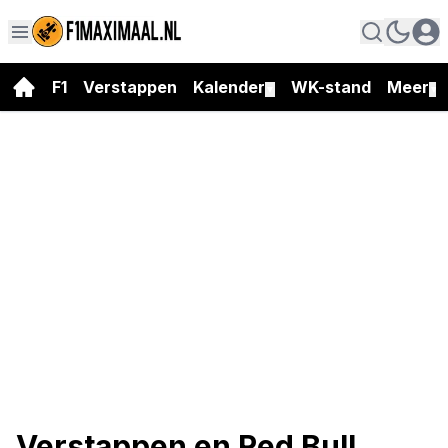
F1
Verstappen
Kalender
WK-stand
Meer
▼
▼
Verstappen en Red Bull