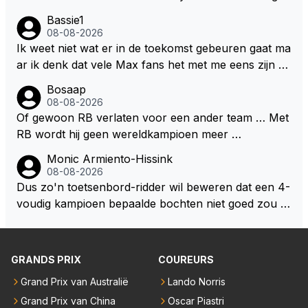
en aldus niet te kiezen voor een stukje verlenging, is
Bassie1
dat men vreest voor een brandstof tekort. Kennelijk
08-08-2026
rijden de teams met tot op de liter afgemeten peut...
Ik weet niet wat er in de toekomst gebeuren gaat ma
ar ik denk dat vele Max fans het met me eens zijn da
t als Max in de toekomst de F1 verlaat het super zou
Bosaap
zijn als Alonso samen met Max ergens in een vieren
08-08-2026
twings uur race samen in een team zouden zitten. D
Of gewoon RB verlaten voor een ander team … Met
eze 2 coureurs zouden een fantastisch affiche zijn v
RB wordt hij geen wereldkampioen meer …
oor elke langeafstands race.
Monic Armiento-Hissink
08-08-2026
Dus zo'n toetsenbord-ridder wil beweren dat een 4-
voudig kampioen bepaalde bochten niet goed zou n
emen. Die zal ook wel tot de groep behoren die dez
e reglementen wel goed vindt.
GRANDS PRIX
COUREURS
Grand Prix van Australië
Lando Norris
Grand Prix van China
Oscar Piastri