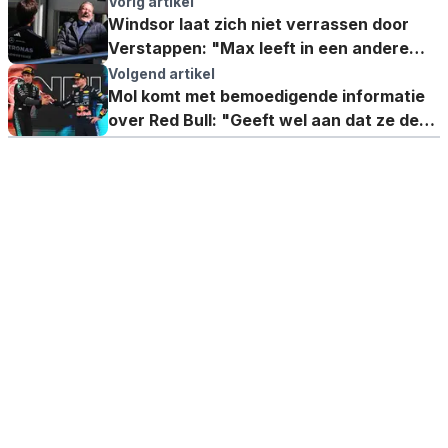
Vorig artikel
Windsor laat zich niet verrassen door
Verstappen: "Max leeft in een andere
wereld"
Volgend artikel
Mol komt met bemoedigende informatie
over Red Bull: "Geeft wel aan dat ze de
jagende partij zijn"