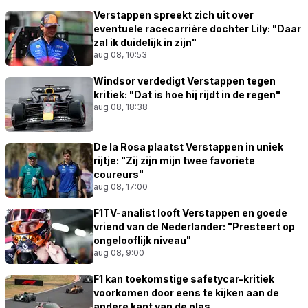
Verstappen spreekt zich uit over
eventuele racecarrière dochter Lily: "Daar
zal ik duidelijk in zijn"
aug 08, 10:53
Windsor verdedigt Verstappen tegen
kritiek: "Dat is hoe hij rijdt in de regen"
aug 08, 18:38
De la Rosa plaatst Verstappen in uniek
rijtje: "Zij zijn mijn twee favoriete
coureurs"
aug 08, 17:00
F1TV-analist looft Verstappen en goede
vriend van de Nederlander: "Presteert op
ongelooflijk niveau"
aug 08, 9:00
F1 kan toekomstige safetycar-kritiek
voorkomen door eens te kijken aan de
andere kant van de plas