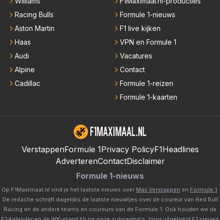
Williams
F1Maximaal.nl-producties
Racing Bulls
Formule 1-nieuws
Aston Martin
F1 live kijken
Haas
VPN en Formule 1
Audi
Vacatures
Alpine
Contact
Cadillac
Formule 1-reizen
Formule 1-kaarten
Verstappen
Formule 1
Privacy Policy
F1Headlines
Adverteren
Contact
Disclaimer
Formule 1-nieuws
Op F1Maximaal.nl vind je het laatste nieuws over
Max Verstappen
en
Formule 1
.
De redactie schrijft dagelijks de laatste nieuwtjes over de coureur van Red Bull
Racing en de andere teams en coureurs van de Formule 1. Ook houden we de
F1-kalender
en de
WK-stand
bij op onze subpagina's. Voor uitgebreid F1 nieuws