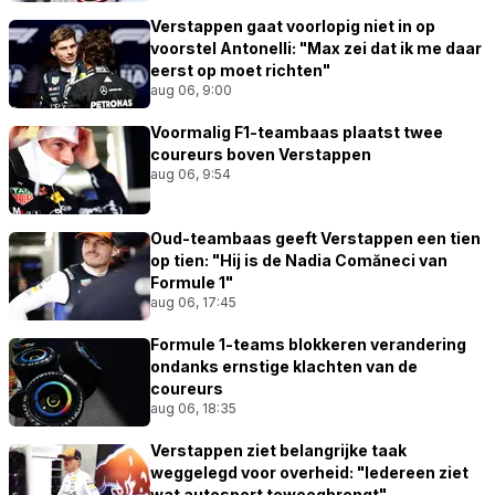
Verstappen gaat voorlopig niet in op
voorstel Antonelli: "Max zei dat ik me daar
eerst op moet richten"
aug 06, 9:00
Voormalig F1-teambaas plaatst twee
coureurs boven Verstappen
aug 06, 9:54
Oud-teambaas geeft Verstappen een tien
op tien: "Hij is de Nadia Comăneci van
Formule 1"
aug 06, 17:45
Formule 1-teams blokkeren verandering
ondanks ernstige klachten van de
coureurs
aug 06, 18:35
Verstappen ziet belangrijke taak
weggelegd voor overheid: "Iedereen ziet
wat autosport teweegbrengt"