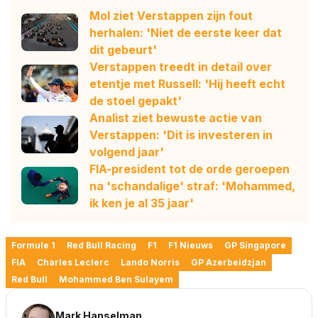
Mol ziet Verstappen zijn fout
herhalen: 'Niet de eerste keer dat
dit gebeurt'
Verstappen treedt in detail over
etentje met Russell: 'Hij heeft echt
de stoel gepakt'
Analist ziet bewuste actie van
Verstappen: 'Dit is investeren in
volgend jaar'
FIA-president tot de orde geroepen
na 'schandalige' straf: 'Mohammed,
ik ken je al 35 jaar'
Formule 1
Red Bull Racing
F1
F1 Nieuws
GP Singapore
FIA
Charles Leclerc
Lando Norris
GP Azerbeidzjan
Red Bull
Mohammed Ben Sulayem
Mark Hanselman