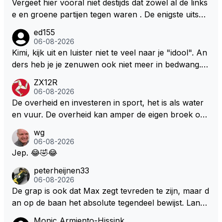
Vergeet hier vooral niet destijds dat zowel al de links
e en groene partijen tegen waren . De enigste uitspr
aak van een groenlinkse daarnaast bouw er een dak
ed155
over dan kunnen ze hun eigen uitlaat gassen inade
06-08-2026
men maar niet wetende was dat de F1 motor schone
Kimi, kijk uit en luister niet te veel naar je "idool". An
r is dan een normale auto. Dus denk echt niet dat de
ders heb je je zenuwen ook niet meer in bedwang. Zi
ze groene/wollen regering hier de F1 talenten of kar
e Bezechi, Di Antonio.. misschien anders tegen Max/
ZX12R
ters zullen steunen laat staan om een euro in het cir
Marquez/Jos ? Veel gezelliger
06-08-2026
cuit Zandvoort te steken
De overheid en investeren in sport, het is als water
en vuur. De overheid kan amper de eigen broek oph
ouden. De Staat steelt liever, liefst van eigen burger
wg
s. Je kunt de Staat het best vergelijken met de sherif
06-08-2026
f van Nottinghem (Robin Hood) welk achter de bom
Jep. 😂🤣😂
en verscholen de argeloze burger opwacht om he
peterheijnen33
m/haar van zijn laatste zuurverdiende stuiver te ber
06-08-2026
oven. De Staat heeft nooit ooit maar een stuiver in Z
De grap is ook dat Max zegt tevreden te zijn, maar d
andvoort willen investeren en dat zal ook nooit gebe
an op de baan het absolute tegendeel bewijst. Lando
uren. Afdragen van BTW gelden en vergunningen bi
zegt daarentegen juist meer te willen, maar laat het
Monic Armiento-Hissink
j dergelijke sportievefestiviteiten MOET je dan weer