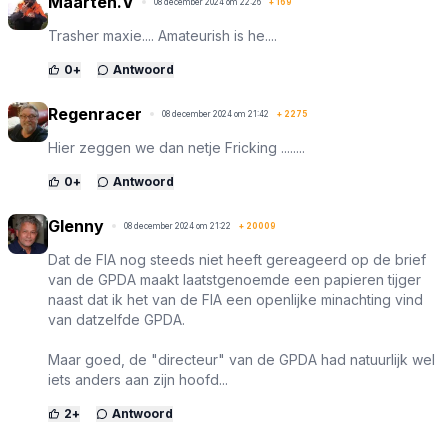
Maarten.V
08 december 2024 om 22:26
+
169
Trasher maxie.... Amateurish is he....
0
+
Antwoord
Regenracer
08 december 2024 om 21:42
+
2275
Hier zeggen we dan netje Fricking ........
0
+
Antwoord
Glenny
08 december 2024 om 21:22
+
20009
Dat de FIA nog steeds niet heeft gereageerd op de brief
van de GPDA maakt laatstgenoemde een papieren tijger
naast dat ik het van de FIA een openlijke minachting vind
van datzelfde GPDA.
Maar goed, de "directeur" van de GPDA had natuurlijk wel
iets anders aan zijn hoofd...
2
+
Antwoord