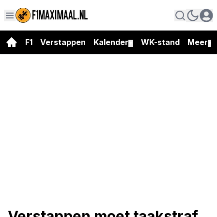
F1
Verstappen
Kalender
WK-stand
Meer
▼
▼
Verstappen moet taakstraf