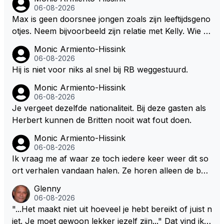
dan eigenlijk niet echt zien. ;)
06-08-2026
wel afstaan, de parasiet.
Max is geen doorsnee jongen zoals zijn leeftijdsgeno
otjes. Neem bijvoorbeeld zijn relatie met Kelly. Wie g
aat er een relatie aan met een vrouw die toch wat ja
Monic Armiento-Hissink
artjes ouder is en al een kleine heeft van een voorm
06-08-2026
alig RB-lid op de leeftijd van 23 jaar? Hij doet dingen
Hij is niet voor niks al snel bij RB weggestuurd.
die leeftijdsgenootjes niet doen en blijft toch heel gew
Monic Armiento-Hissink
oon. Ieder jaar is er in Hongarije een uitje voor zijn t
06-08-2026
eam. Op 28-jarige leeftijd is hij al eigenaar van een su
Je vergeet dezelfde nationaliteit. Bij deze gasten als
ccesvol raceteam. Hij is niet alleen speciaal in de aut
Herbert kunnen de Britten nooit wat fout doen.
o maar ook daarbuiten.
Monic Armiento-Hissink
06-08-2026
Ik vraag me af waar ze toch iedere keer weer dit so
ort verhalen vandaan halen. Ze horen alleen de boa
rdradio's en interviews van Max, die uitgezonden en
Glenny
gedaan worden als ie nog vol adrenaline zit, maar ni
06-08-2026
emand weet wat er zich afspeelt achter gesloten de
"...Het maakt niet uit hoeveel je hebt bereikt of juist n
uren. Bovendien werken er 2000 man bij RB en niet
iet. Je moet gewoon lekker jezelf zijn..." Dat vind ik z