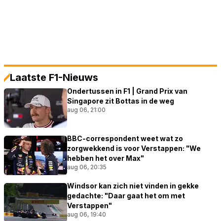
Laatste F1-Nieuws
Ondertussen in F1 | Grand Prix van
Singapore zit Bottas in de weg
aug 06, 21:00
BBC-correspondent weet wat zo
zorgwekkend is voor Verstappen: "We
hebben het over Max"
aug 06, 20:35
Windsor kan zich niet vinden in gekke
gedachte: "Daar gaat het om met
Verstappen"
aug 06, 19:40