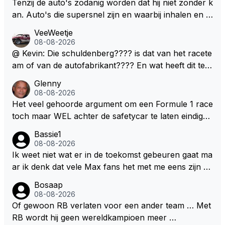
en. Mocht het wel zo zijn dan zal het 3 jaar zijn, hoo
Tenzij de auto's zodanig worden dat hij niet zonder k
guit 5 jaar maar echt niet langer. Vergeet niet, hij hee
an. Auto's die supersnel zijn en waarbij inhalen en v
ft nu een aantal races in GT3 gereden en dat heeft h
erdedigen uitdagingen zijn! Max houdt van snelheid,
VeeWeetje
em meer plezier gebracht dan de F1 op dit moment.
ronkende motoren en op de grenzen rijden van de
08-08-2026
mogelijkheden. Het ouderwetse racen waarbij de ma
@ Kevin: Die schuldenberg???? is dat van het racete
nnen en jongens verdeeld worden. Als deze auto's g
am of van de autofabrikant???? En wat heeft dit te
ebouwd worden zie ik Max het nog wel langer volho
maken met de prestaties van Newey???? En is Herb
Glenny
uden dan dat hij op dit moment beweerd. Dan kan hij
ert nu de spindoctor van newey geworden?? Eerlijk
08-08-2026
zijn talenten en uitzonderlijke klasse laten zien en he
gezegd snap ik de de kop én het artikel niet echt.
Het veel gehoorde argument om een Formule 1 race
eft daar enorm veel lol aan.
toch maar WEL achter de safetycar te laten eindigen
en aldus niet te kiezen voor een stukje verlenging, is
Bassie1
dat men vreest voor een brandstof tekort. Kennelijk
08-08-2026
rijden de teams met tot op de liter afgemeten peut...
Ik weet niet wat er in de toekomst gebeuren gaat ma
ar ik denk dat vele Max fans het met me eens zijn da
t als Max in de toekomst de F1 verlaat het super zou
Bosaap
zijn als Alonso samen met Max ergens in een vieren
08-08-2026
twings uur race samen in een team zouden zitten. D
Of gewoon RB verlaten voor een ander team … Met
eze 2 coureurs zouden een fantastisch affiche zijn v
RB wordt hij geen wereldkampioen meer …