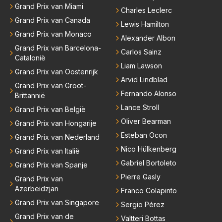
se klassen al meedoet en ook in de hoogste klasse,
Grand Prix van Miami
Charles Leclerc
zie ik hem er niet nog 10 jaar aanplakken aangezien
Grand Prix van Canada
Lewis Hamilton
hij in datzelfde interview aangeeft er zelf als team ba
Grand Prix van Monaco
as boven op te willen zitten maar geen 24 races per
Alexander Albon
Grand Prix van Barcelona-
jaar van huis te willen zijn.
Carlos Sainz
Catalonië
Liam Lawson
Grand Prix van Oostenrijk
Arvid Lindblad
Grand Prix van Groot-
Fernando Alonso
Brittannië
Lance Stroll
Grand Prix van België
Oliver Bearman
Grand Prix van Hongarije
Esteban Ocon
Grand Prix van Nederland
Nico Hülkenberg
Grand Prix van Italië
Gabriel Bortoleto
Grand Prix van Spanje
Pierre Gasly
Grand Prix van
Azerbeidzjan
Franco Colapinto
Grand Prix van Singapore
Sergio Pérez
Grand Prix van de
Valtteri Bottas