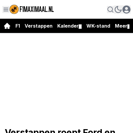
F1
Verstappen
Kalender
WK-stand
Meer
▼
▼
Verstappen roept Ford en