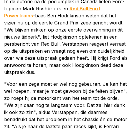
In de euforie na de podiumplek in Canada lieten Ford-
topman Mark Rushbrook en
Red Bull Ford
Powertrains
-baas Ben Hodgkinson weten dat het
vizier nu op de eerste Grand Prix-zege gericht wordt.
"We blijven mikken op onze eerste overwinning in dit
nieuwe tijdperk", liet Hodgkinson optekenen in een
persbericht van Red Bull. Verstappen reageert verrast
op die uitspraken en vraagt nog even om duidelijkheid
over wie deze uitspraak gedaan heeft. Hij krijgt Ford als
antwoord te horen, maar ook Hodgkinson deed deze
uitspraak dus.
"Voor een zege moet er wel nog gebeuren. Je kan het
wel roepen, maar je moet gewoon bij de feiten blijven",
zo roept hij de motorkant van het team tot de orde.
"We zijn daar nog te langzaam voor. Dat zal hier denk
ik ook zo zijn", aldus Verstappen, die daarmee
benadrukt dat het probleem in het chassis én de motor
zit. "Als je naar de laatste paar races kijkt, is Ferrari