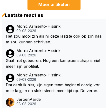
Meer artikelen
Laatste reacties
Monic Armiento-Hissink
09-08-2026
Het zou mooi zijn als hij deze laatste ook op zijn naa
m zou kunnen schrijven.
Monic Armiento-Hissink
09-08-2026
Gaat niet gebeuren. Nog een kampioenschap is niet
meer zijn priotiteit.
Monic Armiento-Hissink
09-08-2026
Dat denk ik niet, zijn eigen team begint al aardig vor
m te krijgen en slokt steeds meer tijd op. De verande
ringen die de komende twee jaar door gevoerd word
JeroenAarde
en zullen ben ik bang niet het gewenste effect hebb
08-08-2026