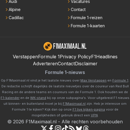
Audi
Vacatures
Alpine
Contact
Cadillac
Formule 1-reizen
Formule 1-kaarten
Verstappen
Formule 1
Privacy Policy
F1Headlines
Adverteren
Contact
Disclaimer
Formule 1-nieuws
Op F1Maximaal.nl vind je het laatste nieuws over
Max Verstappen
en
Formule 1
.
De redactie schrijft dagelijks de laatste nieuwtjes over de coureur van Red Bull
Racing en de andere teams en coureurs van de Formule 1. Ook houden we de
F1-kalender
en de
WK-stand
bij op onze subpagina's. Voor uitgebreid F1 nieuws
uit binnen- en buitenland moet je bij
F1Maximaal.nl
zijn. Heb je interesse om
Formule 1 te kijken? Kijk dan op onze
F1 live kijken-pagina
voor de
mogelijkheden of gebruik direct een
VPN
.
©
2026
F1Maximaal.nl
-
Alle rechten voorbehouden