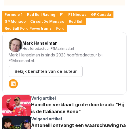
Formule 1
Red Bull Racing
F1
F1 Nieuws
GP Canada
GP Monaco
Circuit De Monaco
Red Bull
Red Bull Ford Powertrains
Ford
Mark Hanselman
Hoofdredacteur F1Maximaal.nl
Mark Hanselman is sinds 2023 hoofdredacteur bij
F1Maximaal.nl.
Bekijk berichten van de auteur
Vorig artikel
Hamilton verklaart grote doorbraak: "Hij
is de Italiaanse Bono"
Volgend artikel
Antonelli ontvangt een waarschuwing na