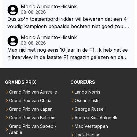
oor elke langeafstands race.
Monic Armiento-Hissink
08-08-2026
Dus zo'n toetsenbord-ridder wil beweren dat een 4-
voudig kampioen bepaalde bochten niet goed zou n
emen. Die zal ook wel tot de groep behoren die dez
Monic Armiento-Hissink
e reglementen wel goed vindt.
08-08-2026
Max rijd niet nog eens 10 jaar in de F1. Ik heb net ee
n interview in de laatste F1 magazin gelezen en daari
n werd de vraag gesteld waar hij zijn eigen teanm in
10, 20 jaar ziet staan, zijn antwoord:" dan moet er e
en professioneel team staan dat mee doet voor over
GRANDS PRIX
COUREURS
winningen en kampioenschappen. Die standaard mo
Grand Prix van Australië
Lando Norris
et er altijd zijn. Het tempo van de doorontwikkeling h
Grand Prix van China
Oscar Piastri
angt ook een klein beetje af van mijn eigen keuzes v
oor de komende jaren en wat ik doe in de F1. Maar
Grand Prix van Japan
George Russell
het is zeker de doelstelling om het race team verder
Grand Prix van Bahrein
Andrea Kimi Antonelli
uit te breiden richting de langeafstandsracerij met na
Grand Prix van Saoedi-
Max Verstappen
me, niet richting de F1." Aangezien zijn team in diver
Arabië
Isack Hadjar