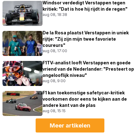
Windsor verdedigt Verstappen tegen
kritiek: "Dat is hoe hij rijdt in de regen"
aug 08, 18:38
De la Rosa plaatst Verstappen in uniek
rijtje: "Zij zijn mijn twee favoriete
coureurs"
aug 08, 17:00
F1TV-analist looft Verstappen en goede
vriend van de Nederlander: "Presteert op
ongelooflijk niveau"
aug 08, 9:00
F1 kan toekomstige safetycar-kritiek
voorkomen door eens te kijken aan de
andere kant van de plas
aug 08, 15:15
Meer artikelen