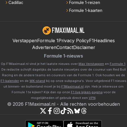
Cadillac
Formule 1-reizen
Formule 1-kaarten
Verstappen
Formule 1
Privacy Policy
F1Headlines
Adverteren
Contact
Disclaimer
Formule 1-nieuws
Op F1Maximaal.nl vind je het laatste nieuws over
Max Verstappen
en
Formule 1
.
De redactie schrijft dagelijks de laatste nieuwtjes over de coureur van Red Bull
Racing en de andere teams en coureurs van de Formule 1. Ook houden we de
F1-kalender
en de
WK-stand
bij op onze subpagina's. Voor uitgebreid F1 nieuws
uit binnen- en buitenland moet je bij
F1Maximaal.nl
zijn. Heb je interesse om
Formule 1 te kijken? Kijk dan op onze
F1 live kijken-pagina
voor de
mogelijkheden of gebruik direct een
VPN
.
©
2026
F1Maximaal.nl
-
Alle rechten voorbehouden