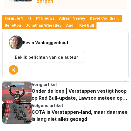
zorgen
Formule 1
F1
F1 Nieuws
Adrian Newey
David Coulthard
Benetton
Jonathan Wheatley
Audi
Red Bull
Kevin Vanbuggenhout
Bekijk berichten van de auteur
Vorig artikel
Onder de loep | Verstappen vestigt hoop
op Red Bull-update, Lawson meteen op
achterstand
Volgend artikel
COTA is Verstappen-land, maar daarmee
is lang niet alles gezegd