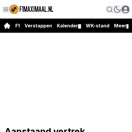
F1
Verstappen
Kalender
WK-stand
Meer
▼
▼
Aanstaand vertrek