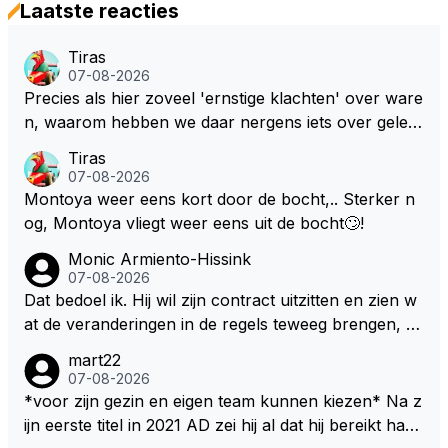
Laatste reacties
Tiras
07-08-2026
Precies als hier zoveel 'ernstige klachten' over ware
n, waarom hebben we daar nergens iets over gelez
en... voor mij is dit nieuw!
Tiras
07-08-2026
Montoya weer eens kort door de bocht,.. Sterker n
og, Montoya vliegt weer eens uit de bocht🙄!
Monic Armiento-Hissink
07-08-2026
Dat bedoel ik. Hij wil zijn contract uitzitten en zien w
at de veranderingen in de regels teweeg brengen, al
s dat niks wordt valt de keuze makkelijker om voor z
mart22
ijn eigen team te kiezen en zijn gezin. hij kan dan zelf
07-08-2026
bepalen aan welke races hij mee wil doen en is ook
*voor zijn gezin en eigen team kunnen kiezen* Na z
vaker thuis. Hij zit dan ook niet meer vast aan een c
ijn eerste titel in 2021 AD zei hij al dat hij bereikt had
ontract, wat wel het geval is als hij nu een nieuw co