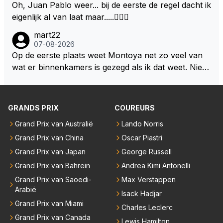
g in de header dat montoya het weet scheelde weer
Oh, Juan Pablo weer... bij de eerste de regel dacht ik
n van een groene lolly in zijn mond, heerlijk slapen ..
de komende twee jaar gaan zijn. Als het nog steeds
lees werk
eigenlijk al van laat maar.....🤦🏻‍♂️
niks is en aanmodderen word dan zou hij zomaar vo
or zijn gezin en eigen team kunnen kiezen.
mart22
07-08-2026
Op de eerste plaats weet Montoya net zo veel van
wat er binnenkamers is gezegd als ik dat weet. Niets
dus. Dus de uitspraak "we willen eigenlijk het dubbel
e!" is gewoon uit zijn dikke duim gezogen. Daarnaast
heb ik Max en co nooit iets anders horen zeggen da
GRANDS PRIX
COUREURS
n "we hebben een contract tot en met 2028" Ik sna
Grand Prix van Australië
Lando Norris
p dat RBR een verlenging van dat contract wil want
Grand Prix van China
Oscar Piastri
dat maakt sponsorcontracten een stuk makkelijker
maar ik snap nog beter dat Max voor zichzelf geen
Grand Prix van Japan
George Russell
enkele deur wil dichtgooien, zeker niet met deze "tr
Grand Prix van Bahrein
Andrea Kimi Antonelli
ut" auto's. Als laatste denk ik dat Max donders goed
Grand Prix van Saoedi-
Max Verstappen
weet hoe bij andere teams de hazen lopen en wat hij
Arabië
Isack Hadjar
nu heeft bij Red Bull. Dat het gras niet overal even g
Grand Prix van Miami
Charles Leclerc
roen is hoef je hem niet te vertellen.
Grand Prix van Canada
Lewis Hamilton