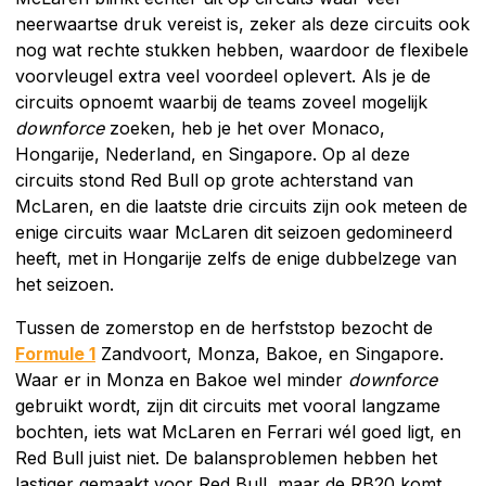
neerwaartse druk vereist is, zeker als deze circuits ook
nog wat rechte stukken hebben, waardoor de flexibele
voorvleugel extra veel voordeel oplevert. Als je de
circuits opnoemt waarbij de teams zoveel mogelijk
downforce
zoeken, heb je het over Monaco,
Hongarije, Nederland, en Singapore. Op al deze
circuits stond Red Bull op grote achterstand van
McLaren, en die laatste drie circuits zijn ook meteen de
enige circuits waar McLaren dit seizoen gedomineerd
heeft, met in Hongarije zelfs de enige dubbelzege van
het seizoen.
Tussen de zomerstop en de herfststop bezocht de
Formule 1
Zandvoort, Monza, Bakoe, en Singapore.
Waar er in Monza en Bakoe wel minder
downforce
gebruikt wordt, zijn dit circuits met vooral langzame
bochten, iets wat McLaren en Ferrari wél goed ligt, en
Red Bull juist niet. De balansproblemen hebben het
lastiger gemaakt voor Red Bull, maar de RB20 komt