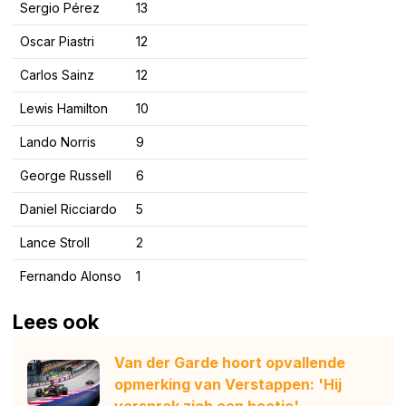
Sergio Pérez
13
Oscar Piastri
12
Carlos Sainz
12
Lewis Hamilton
10
Lando Norris
9
George Russell
6
Daniel Ricciardo
5
Lance Stroll
2
Fernando Alonso
1
Lees ook
Van der Garde hoort opvallende
opmerking van Verstappen: 'Hij
versprak zich een beetje'