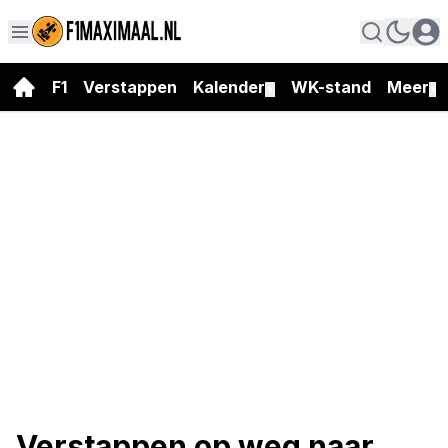
F1
Verstappen
Kalender
WK-stand
Meer
▼
▼
Verstappen op weg naar